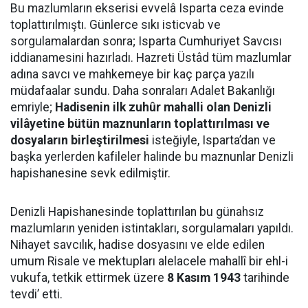
Bu mazlumların ekserisi evvelâ Isparta ceza evinde
toplattırılmıştı. Günlerce sıkı isticvab ve
sorgulamalardan sonra; Isparta Cumhuriyet Savcısı
iddianamesini hazırladı. Hazreti Üstâd tüm mazlumlar
adına savcı ve mahkemeye bir kaç parça yazılı
müdafaalar sundu. Daha sonraları Adalet Bakanlığı
emriyle;
Hadisenin ilk zuhûr mahalli olan Denizli
vilâyetine bütün maznunların toplattırılması ve
dosyaların birleştirilmesi
isteğiyle, Isparta’dan ve
başka yerlerden kafileler halinde bu maznunlar Denizli
hapishanesine sevk edilmiştir.
Denizli Hapishanesinde toplattırılan bu günahsız
mazlumların yeniden istintakları, sorgulamaları yapıldı.
Nihayet savcılık, hadise dosyasını ve elde edilen
umum Risale ve mektupları alelacele mahallî bir ehl-i
vukufa, tetkik ettirmek üzere
8 Kasım 1943
tarihinde
tevdi’ etti.