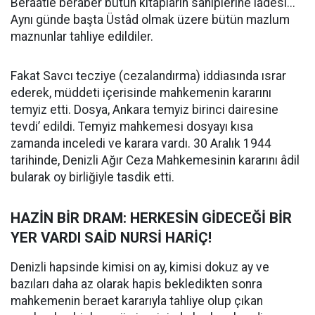
Beraatle beraber bütün kitapların sahiplerine iadesi...
Aynı günde başta Üstâd olmak üzere bütün mazlum
maznunlar tahliye edildiler.
Fakat Savcı tecziye (cezalandırma) iddiasında ısrar
ederek, müddeti içerisinde mahkemenin kararını
temyiz etti. Dosya, Ankara temyiz birinci dairesine
tevdi’ edildi. Temyiz mahkemesi dosyayı kısa
zamanda inceledi ve karara vardı. 30 Aralık 1944
tarihinde, Denizli Ağır Ceza Mahkemesinin kararını âdil
bularak oy birliğiyle tasdik etti.
HAZİN BİR DRAM: HERKESİN GİDECEĞİ BİR
YER VARDI SAİD NURSİ HARİÇ!
Denizli hapsinde kimisi on ay, kimisi dokuz ay ve
bazıları daha az olarak hapis bekledikten sonra
mahkemenin beraet kararıyla tahliye olup çıkan