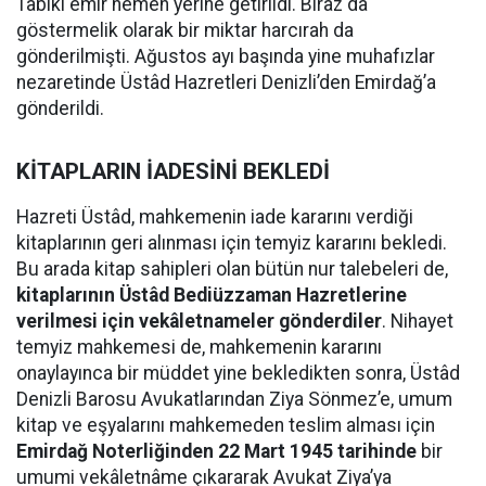
Tâbiki emir hemen yerine getirildi. Biraz da
göstermelik olarak bir miktar harcırah da
gönderilmişti. Ağustos ayı başında yine muhafızlar
nezaretinde Üstâd Hazretleri Denizli’den Emirdağ’a
gönderildi.
KİTAPLARIN İADESİNİ BEKLEDİ
Hazreti Üstâd, mahkemenin iade kararını verdiği
kitaplarının geri alınması için temyiz kararını bekledi.
Bu arada kitap sahipleri olan bütün nur talebeleri de,
kitaplarının Üstâd Bediüzzaman Hazretlerine
verilmesi için vekâletnameler gönderdiler
. Nihayet
temyiz mahkemesi de, mahkemenin kararını
onaylayınca bir müddet yine bekledikten sonra, Üstâd
Denizli Barosu Avukatlarından Ziya Sönmez’e, umum
kitap ve eşyalarını mahkemeden teslim alması için
Emirdağ Noterliğinden 22 Mart 1945 tarihinde
bir
umumi vekâletnâme çıkararak Avukat Ziya’ya