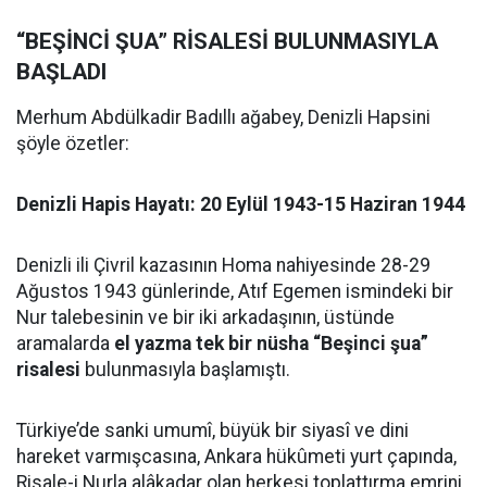
“BEŞİNCİ ŞUA” RİSALESİ BULUNMASIYLA
BAŞLADI
Merhum Abdülkadir Badıllı ağabey, Denizli Hapsini
şöyle özetler:
Denizli Hapis Hayatı: 20 Eylül 1943-15 Haziran 1944
Denizli ili Çivril kazasının Homa nahiyesinde 28-29
Ağustos 1943 günlerinde, Atıf Egemen ismindeki bir
Nur talebesinin ve bir iki arkadaşının, üstünde
aramalarda
el yazma tek bir nüsha “Beşinci şua”
risalesi
bulunmasıyla başlamıştı.
Türkiye’de sanki umumî, büyük bir siyasî ve dini
hareket varmışcasına, Ankara hükûmeti yurt çapında,
Risale-i Nurla alâkadar olan herkesi toplattırma emrini