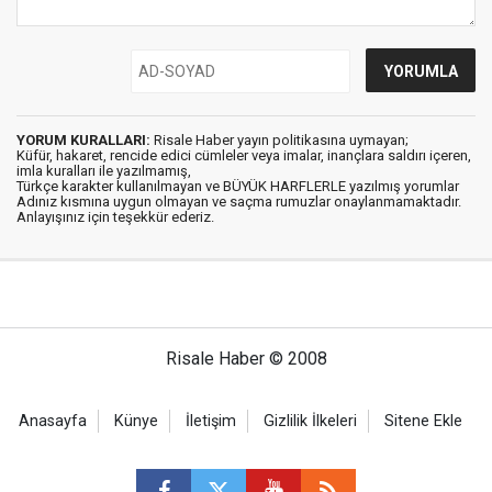
YORUM KURALLARI:
Risale Haber yayın politikasına uymayan;
Küfür, hakaret, rencide edici cümleler veya imalar, inançlara saldırı içeren,
imla kuralları ile yazılmamış,
Türkçe karakter kullanılmayan ve BÜYÜK HARFLERLE yazılmış yorumlar
Adınız kısmına uygun olmayan ve saçma rumuzlar onaylanmamaktadır.
Anlayışınız için teşekkür ederiz.
Risale Haber © 2008
Anasayfa
Künye
İletişim
Gizlilik İlkeleri
Sitene Ekle