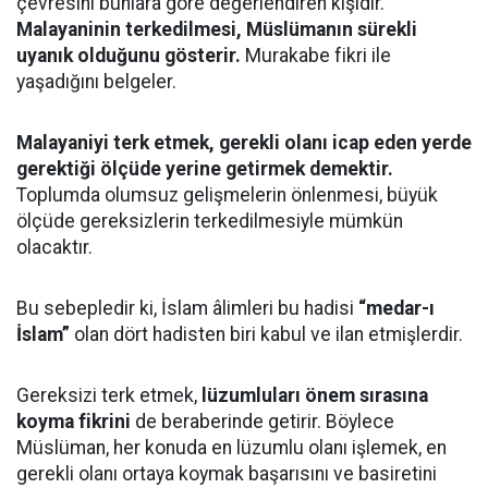
çevresini bunlara göre değerlendiren kişidir.
Malayaninin terkedilmesi, Müslümanın sürekli
uyanık olduğunu gösterir.
Murakabe fikri ile
yaşadığını belgeler.
Malayaniyi terk etmek, gerekli olanı icap eden yerde
gerektiği ölçüde yerine getirmek demektir.
Toplumda olumsuz gelişmelerin önlenmesi, büyük
ölçüde gereksizlerin terkedilmesiyle mümkün
olacaktır.
Bu sebepledir ki, İslam âlimleri bu hadisi
“medar-ı
İslam”
olan dört hadisten biri kabul ve ilan etmişlerdir.
Gereksizi terk etmek,
lüzumluları önem sırasına
koyma fikrini
de beraberinde getirir. Böylece
Müslüman, her konuda en lüzumlu olanı işlemek, en
gerekli olanı ortaya koymak başarısını ve basiretini