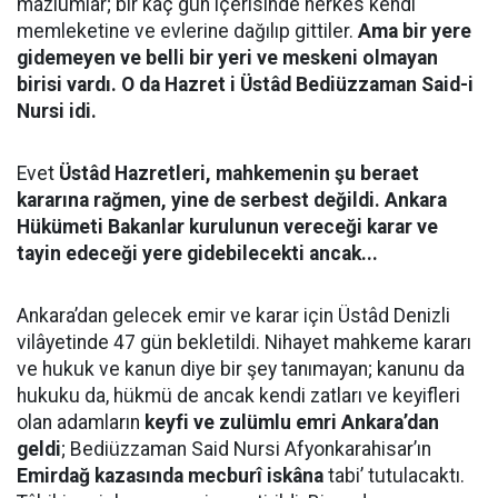
mazlumlar; bir kaç gün içerisinde herkes kendi
memleketine ve evlerine dağılıp gittiler.
Ama bir yere
gidemeyen ve belli bir yeri ve meskeni olmayan
birisi vardı. O da Hazret i Üstâd Bediüzzaman Said-i
Nursi idi.
Evet
Üstâd Hazretleri, mahkemenin şu beraet
kararına rağmen, yine de serbest değildi. Ankara
Hükümeti Bakanlar kurulunun vereceği karar ve
tayin edeceği yere gidebilecekti ancak...
Ankara’dan gelecek emir ve karar için Üstâd Denizli
vilâyetinde 47 gün bekletildi. Nihayet mahkeme kararı
ve hukuk ve kanun diye bir şey tanımayan; kanunu da
hukuku da, hükmü de ancak kendi zatları ve keyifleri
olan adamların
keyfi ve zulümlu emri Ankara’dan
geldi
; Bediüzzaman Said Nursi Afyonkarahisar’ın
Emirdağ kazasında mecburî iskâna
tabi’ tutulacaktı.