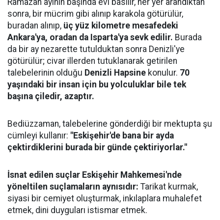
Ramazan ayının başında evi basılır, her yer arandıktan
sonra, bir mücrim gibi alınıp karakola götürülür,
buradan alınıp,
üç yüz kilometre mesafedeki
Ankara'ya, oradan da Isparta'ya sevk edilir.
Burada
da bir ay nezarette tutulduktan sonra Denizli'ye
götürülür; civar illerden tutuklanarak getirilen
talebelerinin olduğu
Denizli Hapsine
konulur.
70
yaşındaki bir insan için bu yolculuklar bile tek
başına çiledir, azaptır.
Bediüzzaman, talebelerine gönderdiği bir mektupta şu
cümleyi kullanır:
"Eskişehir'de bana bir ayda
çektirdiklerini burada bir günde çektiriyorlar."
İsnat edilen suçlar Eskişehir Mahkemesi'nde
yöneltilen suçlamaların aynısıdır:
Tarikat kurmak,
siyasi bir cemiyet oluşturmak, inkılaplara muhalefet
etmek, dini duyguları istismar etmek.