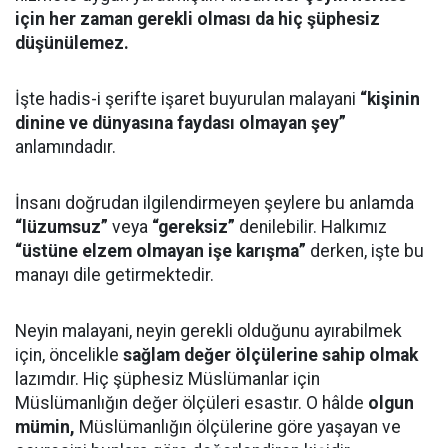
için her zaman gerekli olması da hiç şüphesiz
düşünülemez.
İşte hadis-i şerifte işaret buyurulan malayani
“kişinin
dinine ve dünyasına faydası olmayan şey”
anlamındadır.
İnsanı doğrudan ilgilendirmeyen şeylere bu anlamda
“lüzumsuz”
veya
“gereksiz”
denilebilir. Halkımız
“üstüne elzem olmayan işe karışma”
derken, işte bu
manayı dile getirmektedir.
Neyin malayani, neyin gerekli olduğunu ayırabilmek
için, öncelikle
sağlam değer ölçülerine sahip olmak
lazımdır. Hiç şüphesiz Müslümanlar için
Müslümanlığın değer ölçüleri esastır. O hâlde
olgun
mümin,
Müslümanlığın ölçülerine göre yaşayan ve