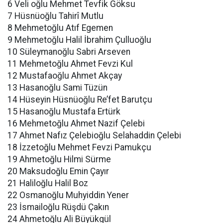
6 Veli oğlu Mehmet Tevfik Göksu
7 Hüsnüoğlu Tahirî Mutlu
8 Mehmetoğlu Atıf Egemen
9 Mehmetoğlu Halil İbrahim Çulluoğlu
10 Süleymanoğlu Sabri Arseven
11 Mehmetoğlu Ahmet Fevzi Kul
12 Mustafaoğlu Ahmet Akçay
13 Hasanoğlu Sami Tüzün
14 Hüseyin Hüsnüoğlu Re’fet Barutçu
15 Hasanoğlu Mustafa Ertürk
16 Mehmetoğlu Ahmet Nazif Çelebi
17 Ahmet Nafız Çelebioğlu Selahaddin Çelebi
18 İzzetoğlu Mehmet Fevzi Pamukçu
19 Ahmetoğlu Hilmi Sürme
20 Maksudoğlu Emin Çayır
21 Haliloğlu Halil Boz
22 Osmanoğlu Muhyiddin Yener
23 İsmailoğlu Rüşdü Çakın
24 Ahmetoğlu Ali Büyükgül