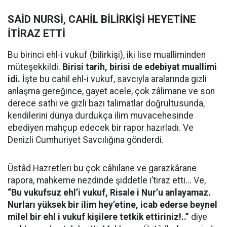
SAİD NURSİ, CAHİL BİLİRKİŞİ HEYETİNE
İTİRAZ ETTİ
Bu birinci ehl-i vukuf (bilirkişi), iki lise mualliminden
müteşekkildi.
Birisi tarih, birisi de edebiyat muallimi
idi.
İşte bu cahil ehl-i vukuf, savcıyla aralarında gizli
anlaşma gereğince, gayet acele, çok zâlimane ve son
derece sathi ve gizli bazı talimatlar doğrultusunda,
kendilerini dünya durdukça ilim muvacehesinde
ebediyen mahçup edecek bir rapor hazırladı. Ve
Denizli Cumhuriyet Savcılığına gönderdi.
Üstâd Hazretleri bu çok câhilane ve garazkârane
rapora, mahkeme nezdinde şiddetle i’tiraz etti... Ve,
“Bu vukufsuz ehl’i vukuf, Risale i Nur’u anlayamaz.
Nurları yüksek bir ilim hey’etine, icab ederse beynel
milel bir ehl i vukuf kişilere tetkik ettiriniz!..”
diye