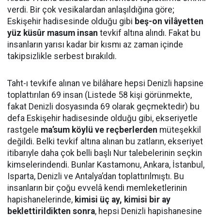
verdi. Bir çok vesikalardan anlaşıldığına göre;
Eskişehir hadisesinde olduğu gibi
beş-on vilâyetten
yüz küsûr masum insan
tevkif altına alındı. Fakat bu
insanların yarısı kadar bir kısmı az zaman içinde
takipsizlikle serbest bırakıldı.
Taht-ı tevkife alınan ve bilâhare hepsi Denizli hapsine
toplattırılan 69 insan (Listede 58 kişi görünmekte,
fakat Denizli dosyasında 69 olarak geçmektedir) bu
defa Eskişehir hadisesinde olduğu gibi, ekseriyetle
rastgele
ma’sum köylü ve reçberlerden
müteşekkil
değildi. Belki tevkif altına alınan bu zatların, ekseriyet
itibarıyle daha çok belli başlı Nur talebelerinin seçkin
kimselerindendi. Bunlar Kastamonu, Ankara, İstanbul,
Isparta, Denizli ve Antalya’dan toplattırılmıştı. Bu
insanların bir çoğu evvelâ kendi memleketlerinin
hapishanelerinde,
kimisi üç ay, kimisi bir ay
beklettirildikten sonra
, hepsi Denizli hapishanesine