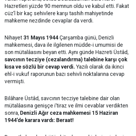
Hazretleri yüzde 90 memnun oldu ve kabul etti. Fakat
cüz’î bir kaç sehivlere karşı tashih mahiyetinde
mahkeme nezdinde cevaplar da verdi.
Nihayet
31 Mayıs 1944
Çarşamba günü, Denizli
mahkemesi, dava ile ilgilenen müdde-i umumisi de
son mütalâasını beyan etti. Aynı günde Hazreti Üstâd,
savcının tecziye (cezalandırma) talebine karşı çok
kısa ve sözlü bir cevap verdi.
Yazılı olarak da ikinci
ehl-i vukuf raporunun bazı sehivli noktalarına cevap
vermişti.
Bilâhare Üstâd, savcının tecziye talebine dair olan
mütalâasına genişçe i’tiraz ve ilmi cevablar verdikten
sonra,
Denizli Ağır ceza mahkemesi 15 Haziran
1944’de karara vardı: Beraat!