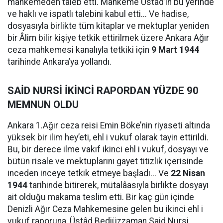
mahkemeden taleb etti. Mahkeme Üstâd’ın bu yerinde
ve haklı ve ispatlı talebini kabul etti... Ve hadise,
dosyasıyla birlikte tüm kitaplar ve mektuplar yeniden
bir Âlim bilir kişiye tetkik ettirilmek üzere Ankara Ağır
ceza mahkemesi kanalıyla tetkiki için
9 Mart 1944
tarihinde Ankara’ya yollandı.
SAİD NURSİ İKİNCİ RAPORDAN YÜZDE 90
MEMNUN OLDU
Ankara 1.Ağır ceza reisi Emin Böke’nin riyaseti altında
yüksek bir ilim hey’eti, ehl i vukuf olarak tayin ettirildi.
Bu, bir derece ilme vakıf ikinci ehl i vukuf, dosyayı ve
bütün risale ve mektuplarını gayet titizlik içerisinde
inceden inceye tetkik etmeye başladı... Ve
22 Nisan
1944
tarihinde bitirerek, mütalâasıyla birlikte dosyayı
ait olduğu makama teslim etti. Bir kaç gün içinde
Denizli Ağır Ceza Mahkemesine gelen bu ikinci ehl i
vukuf raporuna, Üstâd Bediüzzaman Said Nursi