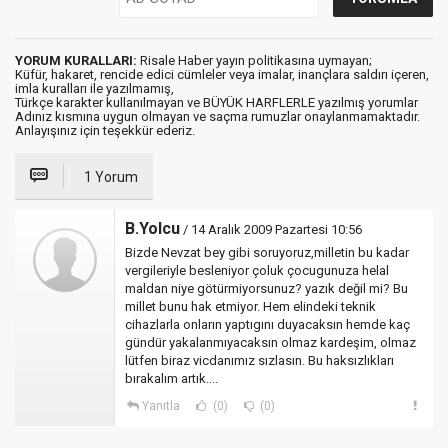
YORUM KURALLARI:
Risale Haber yayın politikasına uymayan;
Küfür, hakaret, rencide edici cümleler veya imalar, inançlara saldırı içeren,
imla kuralları ile yazılmamış,
Türkçe karakter kullanılmayan ve BÜYÜK HARFLERLE yazılmış yorumlar
Adınız kısmına uygun olmayan ve saçma rumuzlar onaylanmamaktadır.
Anlayışınız için teşekkür ederiz.
1 Yorum
B.Yolcu
/ 14 Aralık 2009 Pazartesi 10:56
Bizde Nevzat bey gibi soruyoruz,milletin bu kadar
vergileriyle besleniyor çoluk çocugunuza helal
maldan niye götürmiyorsunuz? yazık değil mi? Bu
millet bunu hak etmiyor. Hem elindeki teknik
cihazlarla onların yaptıgını duyacaksın hemde kaç
gündür yakalanmıyacaksın olmaz kardeşim, olmaz
lütfen biraz vicdanımız sızlasın. Bu haksızlıkları
bırakalım artık....
Yanıtla
(0)
(0)