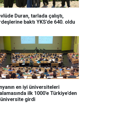
vlüde Duran, tarlada çalıştı,
rdeşlerine baktı YKS'de 640. oldu
yanın en iyi üniversiteleri
ralamasında ilk 1000'e Türkiye'den
 üniversite girdi