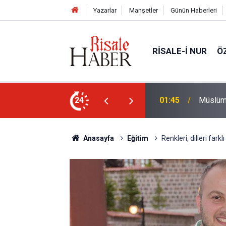
Yazarlar
Manşetler
Günün Haberleri
RISALE-I NUR
Ö
nlardan biri öldüğünde de
24
01:15
Lût kavm
Anasayfa
Eğitim
Renkleri, dilleri fark