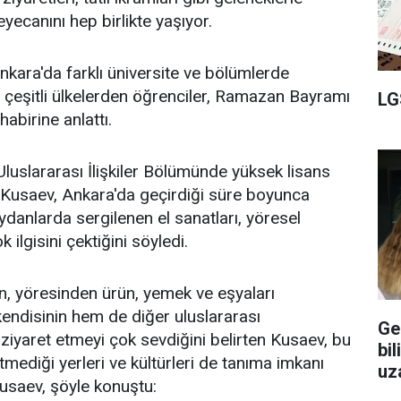
canını hep birlikte yaşıyor.
Ankara'da farklı üniversite ve bölümlerde
n çeşitli ülkelerden öğrenciler, Ramazan Bayramı
LG
abirine anlattı.
Uluslararası İlişkiler Bölümünde yüksek lisans
usaev, Ankara'da geçirdiği süre boyunca
anlarda sergilenen el sanatları, yöresel
k ilgisini çektiğini söyledi.
en, yöresinden ürün, yemek ve eşyaları
kendisinin hem de diğer uluslararası
Ge
 ziyaret etmeyi çok sevdiğini belirten Kusaev, bu
bil
mediği yerleri ve kültürleri de tanıma imkanı
uz
Kusaev, şöyle konuştu: