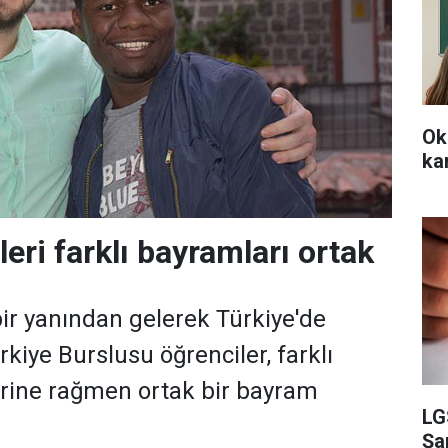
Ok
ka
lleri farklı bayramları ortak
ir yanından gelerek Türkiye'de
kiye Burslusu öğrenciler, farklı
lerine rağmen ortak bir bayram
LG
Şam