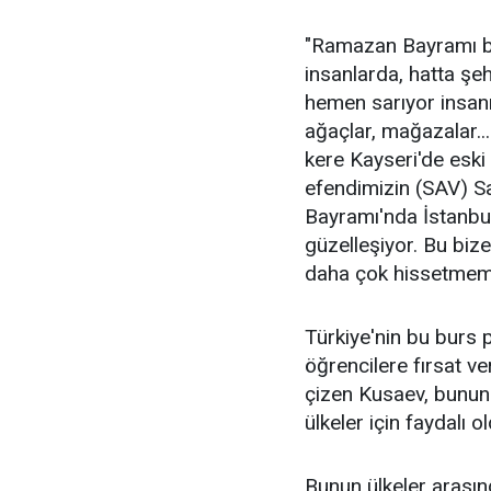
"Ramazan Bayramı b
insanlarda, hatta şeh
hemen sarıyor insanı
ağaçlar, mağazalar...
kere Kayseri'de esk
efendimizin (SAV) Sa
Bayramı'nda İstanbul
güzelleşiyor. Bu bize
daha çok hissetmemiz
Türkiye'nin bu burs
öğrencilere fırsat v
çizen Kusaev, bunun 
ülkeler için faydalı 
Bunun ülkeler arasında