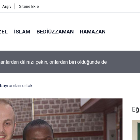
Arşiv
Sitene Ekle
ZEL
İSLAM
BEDIÜZZAMAN
RAMAZAN
ine âid o alt-üst olan şehirleri de kaldırıp yere çaldı
lı bayramları ortak
Eğ