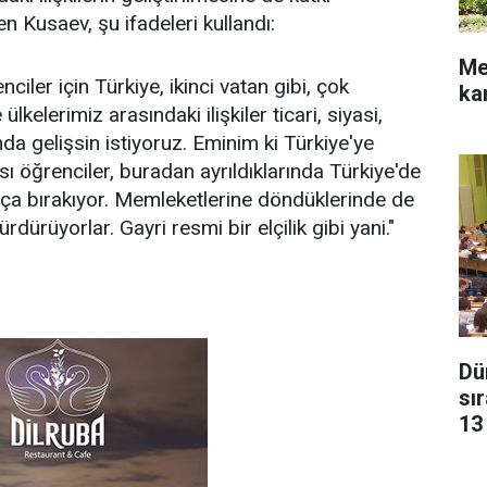
en Kusaev, şu ifadeleri kullandı:
Me
iler için Türkiye, ikinci vatan gibi, çok
ka
ülkelerimiz arasındaki ilişkiler ticari, siyasi,
anda gelişsin istiyoruz. Eminim ki Türkiye'ye
ı öğrenciler, buradan ayrıldıklarında Türkiye'de
rça bırakıyor. Memleketlerine döndüklerinde de
rdürüyorlar. Gayri resmi bir elçilik gibi yani."
Dün
sı
13