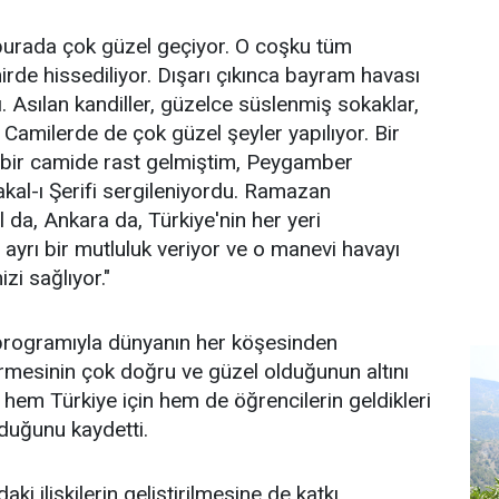
urada çok güzel geçiyor. O coşku tüm
irde hissediliyor. Dışarı çıkınca bayram havası
. Asılan kandiller, güzelce süslenmiş sokaklar,
 Camilerde de çok güzel şeyler yapılıyor. Bir
i bir camide rast gelmiştim, Peygamber
kal-ı Şerifi sergileniyordu. Ramazan
 da, Ankara da, Türkiye'nin her yeri
 ayrı bir mutluluk veriyor ve o manevi havayı
i sağlıyor."
 programıyla dünyanın her köşesinden
ermesinin çok doğru ve güzel olduğunun altını
hem Türkiye için hem de öğrencilerin geldikleri
olduğunu kaydetti.
ki ilişkilerin geliştirilmesine de katkı