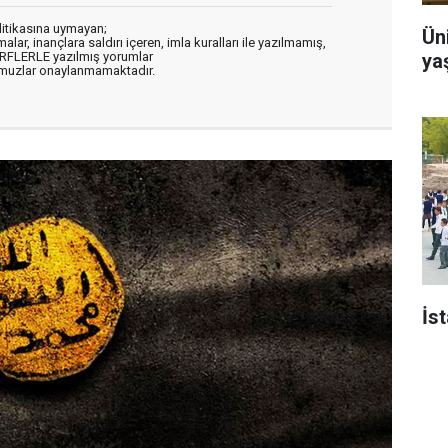
litikasına uymayan;
Ün
alar, inançlara saldırı içeren, imla kuralları ile yazılmamış,
ya
ARFLERLE yazılmış yorumlar
muzlar onaylanmamaktadır.
İs