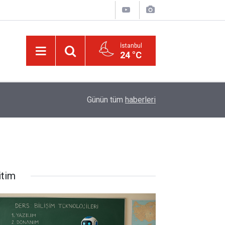
İstanbul
24 °C
00:01
Kâinat, bütün âlemleriyle o cilve ile hayattar ve 
Günün tüm
haberleri
itim