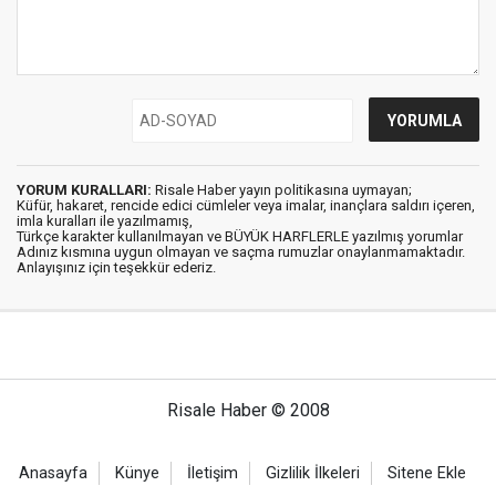
YORUM KURALLARI:
Risale Haber yayın politikasına uymayan;
Küfür, hakaret, rencide edici cümleler veya imalar, inançlara saldırı içeren,
imla kuralları ile yazılmamış,
Türkçe karakter kullanılmayan ve BÜYÜK HARFLERLE yazılmış yorumlar
Adınız kısmına uygun olmayan ve saçma rumuzlar onaylanmamaktadır.
Anlayışınız için teşekkür ederiz.
Risale Haber © 2008
Anasayfa
Künye
İletişim
Gizlilik İlkeleri
Sitene Ekle