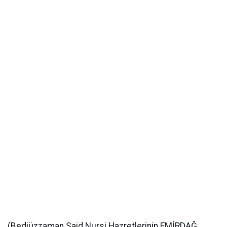
(Bediüzzaman Said Nursi Hazretlerinin EMİRDAĞ