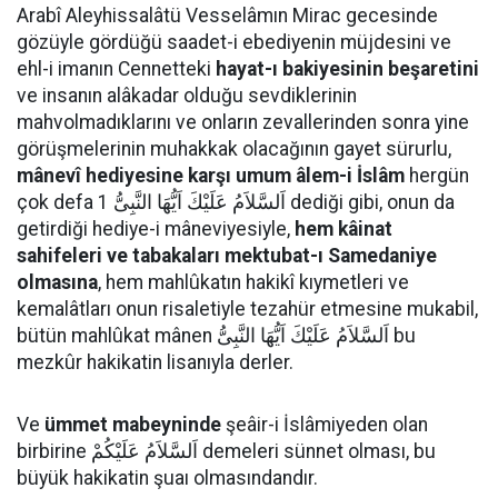
Arabî Aleyhissalâtü Vesselâmın Mirac gecesinde
gözüyle gördüğü saadet-i ebediyenin müjdesini ve
ehl-i imanın Cennetteki
hayat-ı bakiyesinin beşaretini
ve insanın alâkadar olduğu sevdiklerinin
mahvolmadıklarını ve onların zevallerinden sonra yine
görüşmelerinin muhakkak olacağının gayet sürurlu,
mânevî hediyesine karşı umum âlem-i İslâm
hergün
çok defa اَلسَّلاَمُ عَلَيْكَ اَيُّهَا النَّبِىُّ 1 dediği gibi, onun da
getirdiği hediye-i mâneviyesiyle,
hem kâinat
sahifeleri ve tabakaları mektubat-ı Samedaniye
olmasına
, hem mahlûkatın hakikî kıymetleri ve
kemalâtları onun risaletiyle tezahür etmesine mukabil,
bütün mahlûkat mânen اَلسَّلاَمُ عَلَيْكَ اَيُّهَا النَّبِىُّ bu
mezkûr hakikatin lisanıyla derler.
Ve
ümmet mabeyninde
şeâir-i İslâmiyeden olan
birbirine اَلسَّلاَمُ عَلَيْكُمْ demeleri sünnet olması, bu
büyük hakikatin şuaı olmasındandır.