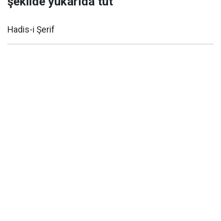
şekilde yukarıda tut
Hadis-i Şerif