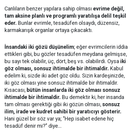
Canlıların benzer yapılara sahip olması
evrime değil,
tam aksine planlı ve programlı yaratılışa delil teşkil
eder.
Bunlar evrimle, tesadüfen olsaydı, düzensiz,
karmakarışık organlar ortaya çıkacaktı.
İnsandaki iki gözü düşünelim
; eğer evrimcilerin iddia
ettikleri gibi, bu gözler tesadüfen meydana gelmişse,
bu sayı tek olabilir, üç, dört, beş vs. olabilirdi. Oysa
iki
göz olması, sonsuz ihtimalde bir ihtimaldir.
Kabul
edelim ki, sizde iki adet göz oldu. Sizin kardeşinizde,
iki göz olması yine sonsuz ihtimalde bir ihtimaldir.
Kısacası,
bütün insanlarda iki göz olması sonsuz
ihtimalde bir ihtimaldir.
Bu demektir ki, her insanda
tam olması gerektiği gibi iki gözün olması,
sonsuz
ilim, irade ve kudret sahibi bir yaratıcıyı gösterir.
Hani güzel bir söz var ya; “Hep isabet edene hiç
tesadüf denir mi?” diye...