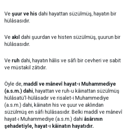
Ve
şuur ve his
dahi hayattan süzülmüş, hayatın bir
hülâsasıdır.
Ve
akıl
dahi şuurdan ve histen süzülmüş, şuurun bir
hülâsasıdır.
Ve
ruh
dahi, hayatın hâlis ve sâfi bir cevheri ve sabit
ve müstakil zâtıdır.
Öyle de,
maddî ve mânevî hayat-ı Muhammediye
(a.s.m.) dahi
, hayattan ve ruh-u kâinattan süzülmüş
hülâsatü'l-hülâsadır ve risalet-i Muhammediye
(a.s.m.) dahi, kâinatın his ve şuur ve aklından
süzülmüş en sâfi hülâsasıdır. Belki maddî ve mânevî
hayat-ı Muhammediye (a.s.m.) dahi
âsârının
şehadetiyle, hayat-ı kâinatın hayatıdır.