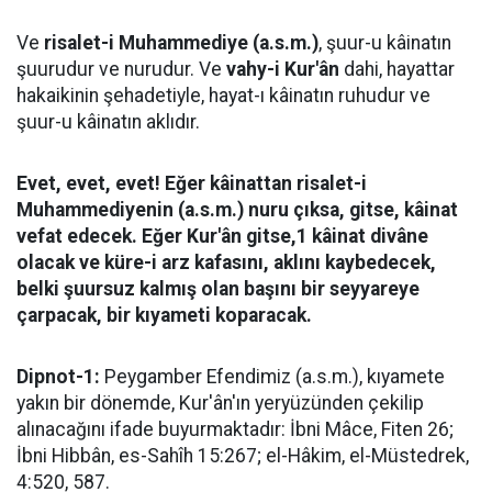
Ve
risalet-i Muhammediye (a.s.m.)
, şuur-u kâinatın
şuurudur ve nurudur. Ve
vahy-i Kur'ân
dahi, hayattar
hakaikinin şehadetiyle, hayat-ı kâinatın ruhudur ve
şuur-u kâinatın aklıdır.
Evet, evet, evet! Eğer kâinattan risalet-i
Muhammediyenin (a.s.m.) nuru çıksa, gitse, kâinat
vefat edecek. Eğer Kur'ân gitse,1 kâinat divâne
olacak ve küre-i arz kafasını, aklını kaybedecek,
belki şuursuz kalmış olan başını bir seyyareye
çarpacak, bir kıyameti koparacak.
Dipnot-1:
Peygamber Efendimiz (a.s.m.), kıyamete
yakın bir dönemde, Kur'ân'ın yeryüzünden çekilip
alınacağını ifade buyurmaktadır: İbni Mâce, Fiten 26;
İbni Hibbân, es-Sahîh 15:267; el-Hâkim, el-Müstedrek,
4:520, 587.