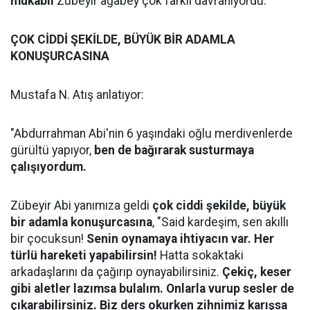
mukabil
Zübeyir ağabey çok farklı davranıyordu.
ÇOK CİDDİ ŞEKİLDE, BÜYÜK BİR ADAMLA
KONUŞURCASINA
Mustafa N. Atış anlatıyor:
"Abdurrahman Abi'nin 6 yaşındaki oğlu merdivenlerde
gürültü yapıyor,
ben de bağırarak susturmaya
çalışıyordum.
Zübeyir Abi yanımıza geldi
çok ciddi şekilde, büyük
bir adamla konuşurcasına
, "Said kardeşim, sen akıllı
bir çocuksun!
Senin oynamaya ihtiyacın var. Her
türlü hareketi yapabilirsin!
Hatta sokaktaki
arkadaşlarını da çağırıp oynayabilirsiniz.
Çekiç, keser
gibi aletler lazımsa bulalım. Onlarla vurup sesler de
çıkarabilirsiniz. Biz ders okurken zihnimiz karışsa