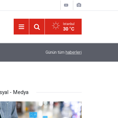
İstanbul
30 °C
08:47
LGS yerleştirme raporu açıklandı: Şampiyonların t
Günün tüm
haberleri
syal - Medya