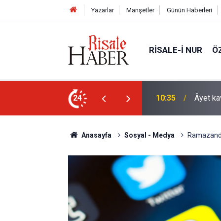
Yazarlar
Manşetler
Günün Haberleri
RISALE-I NUR
Ö
arklı bir yönü
24
09:25
İyi Müs
Anasayfa
Sosyal - Medya
Ramazanda 