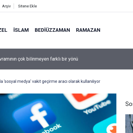
Arşiv
Sitene Ekle
ZEL
İSLAM
BEDIÜZZAMAN
RAMAZAN
lüman olmanın ölçüsü nedir?
'sosyal medya' vakit geçirme aracı olarak kullanılıyor
So