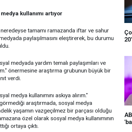
medya kullanımı artıyor
 neredeyse tamamı ramazanda iftar ve sahur
Ço
 medyada paylaşılmasını eleştirerek, bu durumu
20
ldu.
yal medyada yardım temalı paylaşımları ve
erim." önermesine araştırma grubunun büyük bir
ıt verdi.
al medya kullanımını askıya alırım."
görmediği araştırmada, sosyal medya
ündelik yaşamın vazgeçilmez bir parçası olduğu
AB
Ramazana özel olarak sosyal medya kullanımının
'b
ığı ortaya çıktı.