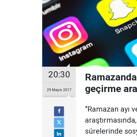
20:30
Ramazanda '
geçirme arac
29 Mayıs 2017
"Ramazan ayı ve
araştırmasında
sürelerinde sos