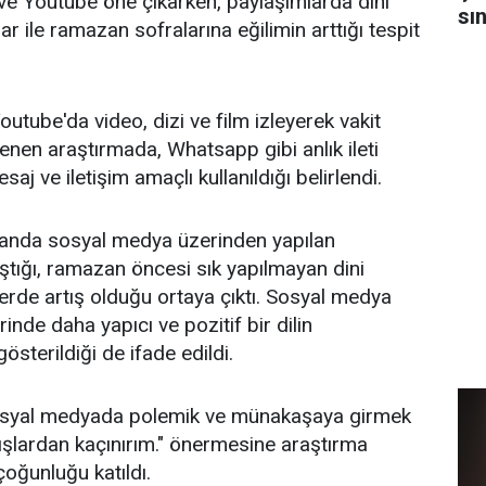
ve Youtube öne çıkarken, paylaşımlarda dini
sı
lar ile ramazan sofralarına eğilimin arttığı tespit
ube'da video, dizi ve film izleyerek vakit
lenen araştırmada, Whatsapp gibi anlık ileti
aj ve iletişim amaçlı kullanıldığı belirlendi.
anda sosyal medya üzerinden yapılan
aştığı, ramazan öncesi sık yapılmayan dini
tilerde artış olduğu ortaya çıktı. Sosyal medya
erinde daha yapıcı ve pozitif bir dilin
österildiği de ifade edildi.
syal medyada polemik ve münakaşaya girmek
şlardan kaçınırım." önermesine araştırma
oğunluğu katıldı.