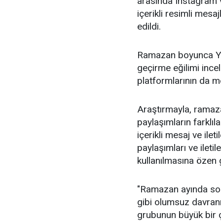
arasında Instagram 
içerikli resimli mesaj
edildi.
Ramazan boyunca Yout
geçirme eğilimi ince
platformlarının da mes
Araştırmayla, ramaz
paylaşımların farklıl
içerikli mesaj ve ile
paylaşımları ve iletil
kullanılmasına özen g
"Ramazan ayında so
gibi olumsuz davranı
grubunun büyük bir ç