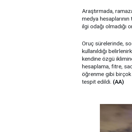
Araştırmada, ramazan
medya hesaplarının t
ilgi odağı olmadığı or
Oruç sürelerinde, s
kullanıldığı belirlen
kendine özgü iklimind
hesaplama, fitre, sa
öğrenme gibi birçok 
tespit edildi.
(AA)