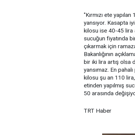
"Kırmızı ete yapılan 
yansıyor. Kasapta iy
kilosu ise 40-45 lir
sucuğun fiyatında bir
çıkarmak için ramaza
Bakanlığının açıklamal
bir iki lira artış o
yansımaz. En pahalı 
kilosu şu an 110 lir
etinden yapılmış sucu
50 arasında değişiyo
TRT Haber