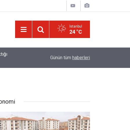
İstanbul
24 °C
01:15
Lût kavmine âid o alt-üst olan şehirleri de kaldır
Günün tüm
haberleri
onomi