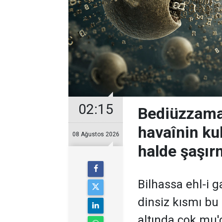
02:15
Bediüzzaman
havaînin kul
08 Ağustos 2026
halde şaşır
Bilhassa ehl-i ga
dinsiz kısmı bu
altında çok mu'c