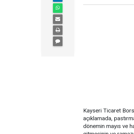
Kayseri Ticaret Bor
açıklamada, pastırm
dönemin mayıs ve haz
gitmesinin ve ramaza