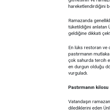
hareketlendirdiğini bel
Ramazanda genellikle
tüketildiğini anlatan
geldiğine dikkati çekt
En lüks restoran ve o
pastırmanın mutlaka 
çok sahurda tercih e
en durgun olduğu d
vurguladı.
Pastırmanın kilosu
Vatandaşın ramazanı
dilediklerini eden Ün