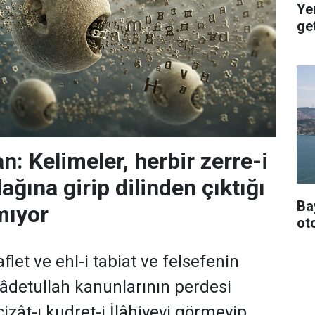
Ye
get
: Kelimeler, herbir zerre-i
ağına girip dilinden çıktığı
Ba
mıyor
oto
flet ve ehl-i tabiat ve felsefenin
 âdetullah kanunlarının perdesi
izât-ı kudret-i İlâhiyeyi görmeyip