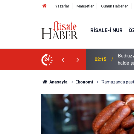
Yazarlar
Manşetler
Günün Haberleri
RISALE-I NUR
Ö
rre-i havaînin kulağına girip dilinden çıktığı
24
01:45
Müslüma
Anasayfa
Ekonomi
'Ramazanda pastır