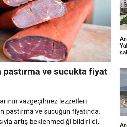
Ant
Ya
sa
pastırma ve sucukta fiyat
rının vazgeçilmez lezzetleri
an pastırma ve sucuğun fiyatında,
yla artış beklenmediği bildirildi.
An