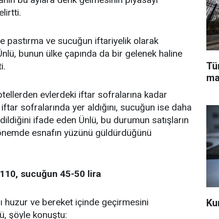
irtti.
 pastırma ve sucuğun iftariyelik olarak
 Ünlü, bunun ülke çapında da bir gelenek haline
Tü
i.
ma
tellerden evlerdeki iftar sofralarına kadar
iftar sofralarında yer aldığını, sucuğun ise daha
dildiğini ifade eden Ünlü, bu durumun satışların
önemde esnafın yüzünü güldürdüğünü
 110, sucuğun 45-50 lira
 huzur ve bereket içinde geçirmesini
Ku
lü, şöyle konuştu: