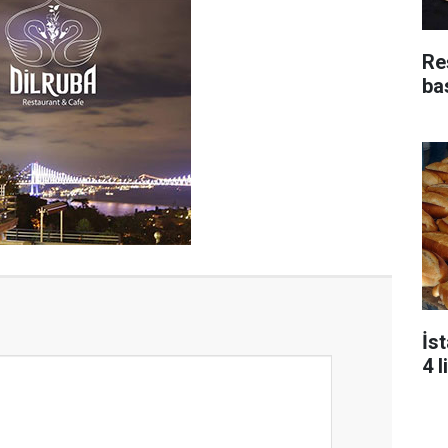
Re
bas
İs
4 l