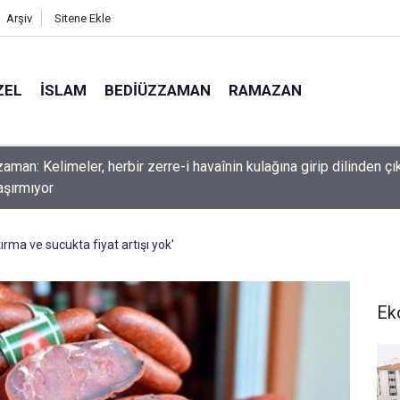
Arşiv
Sitene Ekle
ZEL
İSLAM
BEDIÜZZAMAN
RAMAZAN
nlardan dilinizi çekin, onlardan biri öldüğünde de
ma ve sucukta fiyat artışı yok'
Ek