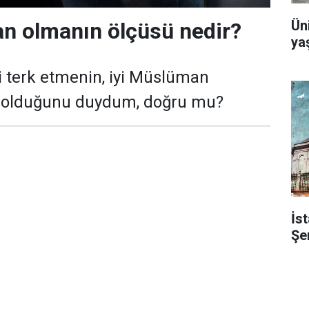
Ün
n olmanın ölçüsü nedir?
yaş
i terk etmenin, iyi Müslüman
 olduğunu duydum, doğru mu?
İst
Şe