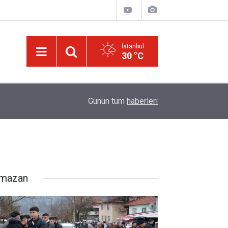
İstanbul
30 °C
08:47
LGS yerleştirme raporu açıklandı: Şampiyonların t
Günün tüm
haberleri
mazan