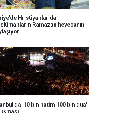
riye’de Hristiyanlar da
slümanların Ramazan heyecanını
ylaşıyor
tanbul'da '10 bin hatim 100 bin dua'
luşması