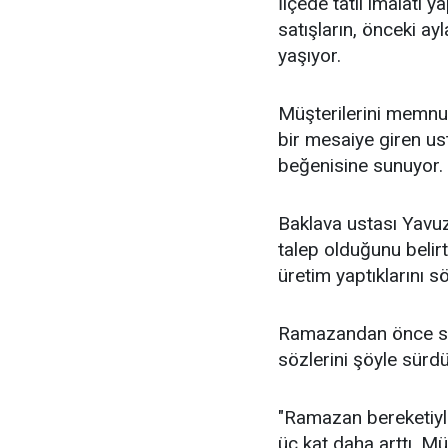
İlçede tatlı imalatı 
satışların, önceki a
yaşıyor.
Müşterilerini memnu
bir mesaiye giren ust
beğenisine sunuyor.
Baklava ustası Yavuz
talep olduğunu beli
üretim yaptıklarını sö
Ramazandan önce sat
sözlerini şöyle sürd
"Ramazan bereketiyle
üç kat daha arttı. 