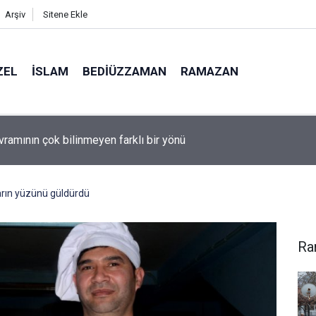
Arşiv
Sitene Ekle
ZEL
İSLAM
BEDIÜZZAMAN
RAMAZAN
lüman olmanın ölçüsü nedir?
arın yüzünü güldürdü
Ra