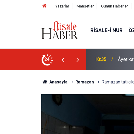
Yazarlar
Manşetler
Günün Haberleri
RISALE-I NUR
Ö
arklı bir yönü
24
09:25
İyi Müs
Anasayfa
Ramazan
Ramazan tatlıcıl