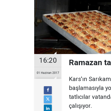
16:20
Ramazan tat
01 Haziran 2017
Kars'ın Sarıkam
başlamasıyla y
tatlıcılar vatan
çalışıyor.