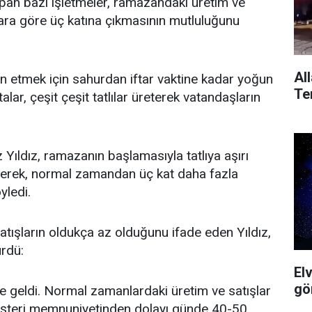
yapan bazı işletmeler, ramazandaki üretim ve
ylara göre üç katına çıkmasının mutluluğunu
All
n etmek için sahurdan iftar vaktine kadar yoğun
Ter
alar, çeşit çeşit tatlılar üreterek vatandaşların
 Yıldız, ramazanın başlamasıyla tatlıya aşırı
rterek, normal zamandan üç kat daha fazla
yledi.
ışların oldukça az olduğunu ifade eden Yıldız,
ürdü:
El
gö
 geldi. Normal zamanlardaki üretim ve satışlar
Müşteri memnuniyetinden dolayı günde 40-50