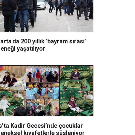
arta'da 200 yıllık 'bayram sırası'
leneği yaşatılıyor
s’ta Kadir Gecesi’nde çocuklar
leneksel kıyafetlerle süsleniyor