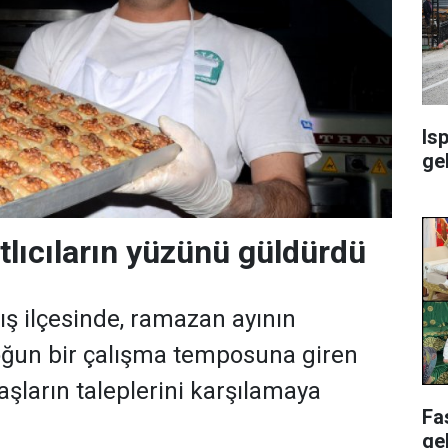
Isp
ge
lıcıların yüzünü güldürdü
ış ilçesinde, ramazan ayının
oğun bir çalışma temposuna giren
daşların taleplerini karşılamaya
Fa
ge