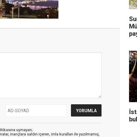
Su
Mü
pa
İs
bu
litikasına uymayan;
alar, inançlara saldırı içeren, imla kuralları ile yazılmamış,