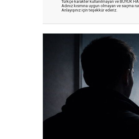
Türkçe karakter kullanılmayan ve BÜYÜK H
Adınız kısmına uygun olmayan ve saçma ru
Anlayışınız için teşekkür ederiz.