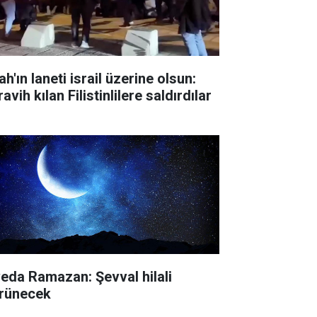
ah'ın laneti israil üzerine olsun:
avih kılan Filistinlilere saldırdılar
veda Ramazan: Şevval hilali
rünecek