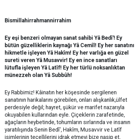
Bismillahirrahmannirrahim
Ey eşi benzeri olmayan sanat sahibi Yâ Bedî'! Ey
bütün güzelliklerin kaynağı Yâ Cemîl! Ey her sanatını
hikmetle işleyen Yâ Hakîm! Ey her varlığa en güzel
sureti veren Yâ Musavvir! Ey en ince sanatları
lütufla işleyen Yâ Latîf! Ey her türlü noksanlıktan
münezzeh olan Yâ Subbûh!
Ey Rabbimiz! Kâinatın her köşesinde sergilenen
sanatının harikalarını görebilen, onları alışkanlık,ülfet
perdesiyle değil; hayret, şükür ve marifet nazarıyla
okuyabilen kullarından eyle. Çiçeklerin zarafetinde,
ağaçların heybetinde, tohumların sırlarında ve insanın
yaratılışında Senin Bedî', Hakîm, Musavvir ve Latîf
isimlerinin tecellilerini idrak etmeyi bize nasip et.