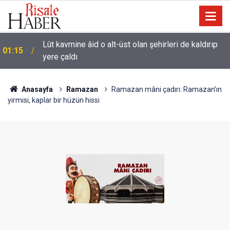
Lût kavmine âid o alt-üst olan şehirleri de kaldırıp
01:15
yere çaldı
Kâinat, bütün âlemleriyle o cilve ile hayattar ve
00:01
ziyadardır
Anasayfa
Ramazan
Ramazan mâni çadırı: Ramazan’ın
yirmisi, kaplar bir hüzün hissi