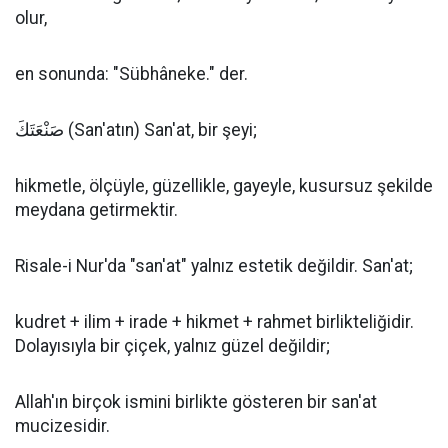
olur,
en sonunda: "Sübhâneke." der.
صَنْعَتَكَ (San'atın) San'at, bir şeyi;
hikmetle, ölçüyle, güzellikle, gayeyle, kusursuz şekilde
meydana getirmektir.
Risale-i Nur'da "san'at" yalnız estetik değildir. San'at;
kudret + ilim + irade + hikmet + rahmet birlikteliğidir.
Dolayısıyla bir çiçek, yalnız güzel değildir;
Allah'ın birçok ismini birlikte gösteren bir san'at
mucizesidir.