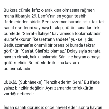
Bu kısa cümle, lafız olarak kısa olmasına rağmen
mana itibarıyla 29. Lem'a'nın en yoğun tesbih
ifadelerinden biridir. Bediüzzaman burada artık tek tek
sanat eserlerini saymayı bırakıp, bütün sanatları tek
cümlede "San'at-ı İlâhiye" kavramında toplamaktadır.
Bu, tefekkürün "kesretten vahdete" yükselişidir.
Bediüzzaman'ın önemli bir prensibi burada tekrar
görünür: "San'at, Sâni'siz olamaz." Dolayısıyla sanata
hayran olmak, hakiki anlamda Sâni'ine hayran olmaya
götürmelidir. Bu cümlede iki ana kavram
bulunmaktadır.
سُبْحَانَكَ (Subhâneke) "Tenzih ederim Seni." Bu ifade
yalnız bir zikir değildir. Aynı zamanda tefekkürün
vardığı neticedir.
İnsan sanatı görünce; önce hayret eder, sonra hayran