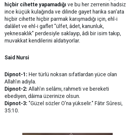
hiçbir cihette yapamadığı
ve bu her zerrenin hadsiz
ince küçük kulağında ve dilinde gayet harika san'ata
hiçbir cihette hiçbir parmak karışmadığı için, ehl-i
dalâlet ve ehl-i gaflet "ülfet, âdet, kanunluk,
yeknesaklık" perdesiyle saklayıp, âdi bir isim takıp,
muvakkat kendilerini aldatıyorlar.
Said Nursi
Dipnot-1:
Her türlü noksan sıfatlardan yüce olan
Allah'ın adıyla.
Dipnot-2:
Allah'ın selâmı, rahmeti ve bereketi
ebediyen, dâima üzerinize olsun.
Dipnot-3:
"Güzel sözler O'na yükselir." Fâtır Sûresi,
35:10.