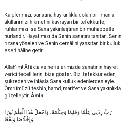
Kalplerimizi, sanatına hayranlıkla dolan bir imanla;
akıllarımızı hikmetini kavrayan bir tefekkürle;
ruhlarımızı ise Sana yakınlaştıran bir muhabbetle
nurlandır. Hayatımızı da Senin sanatını tanıtan, Senin
rızana yönelen ve Senin cemâlini yansıtan bir kulluk
eseri hâline getir.
Allah'ım! Âfâkta ve nefislerimizde sanatının hayret
verici tecellilerini bize göster. Bizi tefekkür eden,
şükreden ve ihlâsla Sana kulluk edenlerden eyle.
Ömrümüzü tesbih, hamd, marifet ve Sana yakınlıkla
güzelleştir.
Âmin
.
رَبِّ زِدْنِي عِلْمًا وَفَهْمًا وَحِكْمَةً، وَاجْعَلْ هٰذَا الْعِلْمَ نُورًا
وَإِخْلَاصًا وَنَفْعًا.