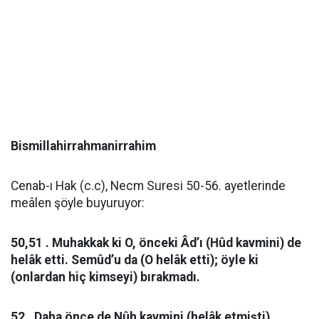
Bismillahirrahmanirrahim
Cenab-ı Hak (c.c), Necm Suresi 50-56. ayetlerinde
meâlen şöyle buyuruyor:
50,51 . Muhakkak ki O, önceki Âd’ı (Hûd kavmini) de
helâk etti. Semûd’u da (O helâk etti); öyle ki
(onlardan hiç kimseyi) bırakmadı.
52 . Daha önce de Nûh kavmini (helâk etmişti).