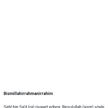
Bismillahirrahmanirrahim
Sehl bin Sa'd (ra) rivayet ediyor. Resulullah (asm) şöyle