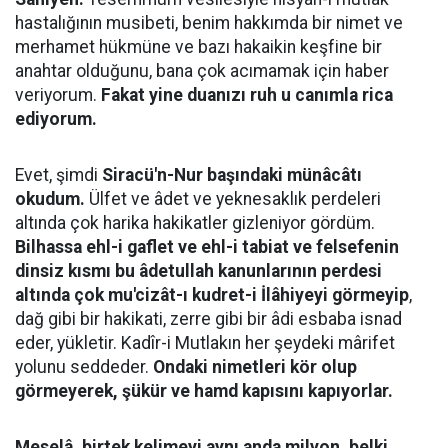
hastalığının musibeti, benim hakkımda bir nimet ve
merhamet hükmüne ve bazı hakaikin keşfine bir
anahtar olduğunu, bana çok acımamak için haber
veriyorum.
Fakat yine duanızı ruh u canımla rica
ediyorum.
Evet, şimdi
Siracü'n-Nur başındaki münâcâtı
okudum.
Ülfet ve âdet ve yeknesaklık perdeleri
altında çok harika hakikatler gizleniyor gördüm.
Bilhassa ehl-i gaflet ve ehl-i tabiat ve felsefenin
dinsiz kısmı bu âdetullah kanunlarının perdesi
altında çok mu'cizât-ı kudret-i İlâhiyeyi görmeyip
,
dağ gibi bir hakikati, zerre gibi bir âdi esbaba isnad
eder, yükletir. Kadîr-i Mutlakın her şeydeki mârifet
yolunu seddeder.
Ondaki nimetleri kör olup
görmeyerek, şükür ve hamd kapısını kapıyorlar.
Meselâ, birtek kelimeyi aynı anda milyon, belki