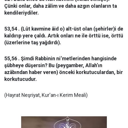
Çünki onlar, daha zâlim ve daha azgın olanların ta
kendileriydiler.
53,54 . (Lût kavmine âid o) alt-üst olan (şehirler)i de
kaldırıp yere çaldı. Artık onları ne ile örttü ise, örttü
(üzerlerine taş yağdırdı).
55,56 . Şimdi Rabbinin ni‘metlerinden hangisinde
şübheye düşersin? Bu (peygamber, Allah’ın
azâbından haber veren) önceki korkutuculardan, bir
korkutucudur.
(Hayrat Neşriyat, Kur'an-ı Kerim Meali)