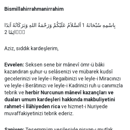
Bismillahirrahmanirrahim
بِاسْمِهِ سُبْحَانَهُ 1 اَلسَّلاَمُ عَلَيْكُمْ وَرَحْمَةُ اللهِ وَبَرَكَاتُهُ اَبَدًا
دَۤائِمًا 2
Aziz, sıddık kardeşlerim,
Evvelen:
Seksen sene bir mânevî ömr-ü bâki
kazandıran şuhur-u selâsenizi ve mübarek kudsî
gecelerinizi ve leyle-i Regaibinizi ve leyle-i Miracınızı
ve leyle-i Berâtınızı ve leyle-i Kadrinizi ruh u canımızla
tebrik ve
herbir Nurcunun mânevî kazançları ve
duaları umum kardeşleri hakkında makbuliyetini
rahmet-i İlâhiyeden rica
ve hizmet-i Nuriyede
muvaffakiyetinizi tebrik ederiz.
Saniyen:
Tesemmüm vesilesiyle nisyan-ı mutlak