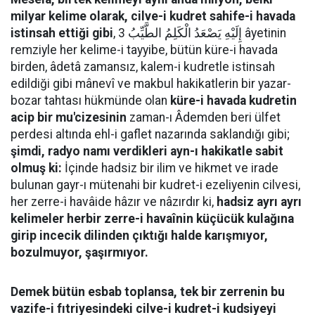
milyar kelime olarak, cilve-i kudret sahife-i havada
istinsah ettiği gibi
, إِلَيْهِ يَصْعَدُ الْكَلِمُ الطَّيِّبُ 3 âyetinin
remziyle her kelime-i tayyibe, bütün küre-i havada
birden, âdetâ zamansız, kalem-i kudretle istinsah
edildiği gibi mânevî ve makbul hakikatlerin bir yazar-
bozar tahtası hükmünde olan
küre-i havada kudretin
acip bir mu'cizesinin
zaman-ı Âdemden beri ülfet
perdesi altında ehl-i gaflet nazarında saklandığı gibi;
şimdi, radyo namı verdikleri ayn-ı hakikatle sabit
olmuş ki:
İçinde hadsiz bir ilim ve hikmet ve irade
bulunan gayr-ı mütenahi bir kudret-i ezeliyenin cilvesi,
her zerre-i havâide hâzır ve nâzırdır ki,
hadsiz ayrı ayrı
kelimeler herbir zerre-i havaînin küçücük kulağına
girip incecik dilinden çıktığı halde karışmıyor,
bozulmuyor, şaşırmıyor.
Demek bütün esbab toplansa, tek bir zerrenin bu
vazife-i fıtriyesindeki cilve-i kudret-i kudsiyeyi