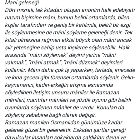
Mani geleneği
Dört mısralı, tek kıtadan oluşan anonim halk edebiyatı
nazım biçimine mâni; bunun belirli ortamlarda, bilen
kişiler tarafından ve geniş bir katılımla, belirli bir ezgi
ile söylenmesine de mâni söyleme geleneği denir. Tek
kıtalı olmasına rağmen etkisi büyük olan mâni ancak
şiir yeteneğine sahip usta kişilerce söylenebilir. Halk
arasında “mâni söylemek” deyimi yerine “mâni
yakmak”, “mâni atmak”, “mâni düzmek” deyimleri
kullanılır. Mâni daha çok iş yaparken, tarlada, imecede
ve kına gecesi gibi törensel ortamlarda söylenir. Gelin-
kaynananın, kadın-erkeğin atışma esnasında
söyledikleri iletişim unsuru mâniler ile Ramazan
mânileri, mantıfar mânileri ve yüzük oyunu gibi belirli
oyunlarda söylenen mâniler de vardır. Konuları da
söyleniş sebebine bağlı olarak değişir.
Ramazan manileri Osmanlıdan günümüze kadar
gelenek güzel bir gelenektir. Eskiden şartlar gereği
davulcular insanları sokaklarda çaldıkları davul ve