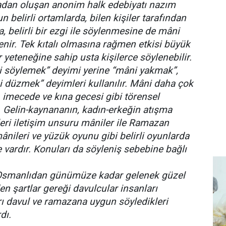
ıtadan oluşan anonim halk edebiyatı nazım
 belirli ortamlarda, bilen kişiler tarafından
a, belirli bir ezgi ile söylenmesine de mâni
nir. Tek kıtalı olmasına rağmen etkisi büyük
 yeteneğine sahip usta kişilerce söylenebilir.
i söylemek” deyimi yerine “mâni yakmak”,
 düzmek” deyimleri kullanılır. Mâni daha çok
, imecede ve kına gecesi gibi törensel
. Gelin-kaynananın, kadın-erkeğin atışma
eri iletişim unsuru mâniler ile Ramazan
ânileri ve yüzük oyunu gibi belirli oyunlarda
 vardır. Konuları da söyleniş sebebine bağlı
Osmanlıdan günümüze kadar gelenek güzel
den şartlar gereği davulcular insanları
rı davul ve ramazana uygun söyledikleri
dı.