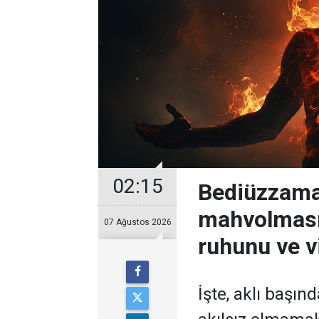
02:15
Bediüzzama
mahvolması
07 Ağustos 2026
ruhunu ve v
İşte, aklı başın