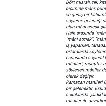
Dört mısralı, tek k
biçimine mâni; bunun
ve geniş bir katılıml
söyleme geleneği de
olan mâni ancak şiir
Halk arasında “mân
“mâni atmak”, “mâni
iş yaparken, tarlada
ortamlarda söylenir
esnasında söyledikl
mânileri, mantıfar m
söylenen mâniler de
olarak değişir.
Ramazan manileri 
bir gelenektir. Eski
sokaklarda çaldıkla
maniler ile uayndırır