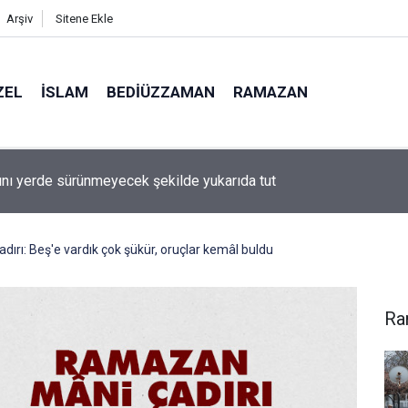
Arşiv
Sitene Ekle
ZEL
İSLAM
BEDIÜZZAMAN
RAMAZAN
ını yerde sürünmeyecek şekilde yukarıda tut
rı: Beş'e vardık çok şükür, oruçlar kemâl buldu
Ra