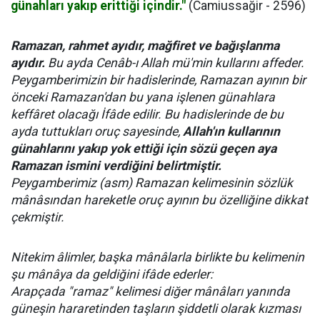
günahları yakıp erittiği içindir."
(Camiussağir - 2596)
Ramazan, rahmet ayıdır, mağfiret ve bağışlanma
ayıdır.
Bu ayda Cenâb-ı Allah mü'min kullarını affeder.
Peygamberimizin bir hadislerinde, Ramazan ayının bir
önceki Ramazan'dan bu yana işlenen günahlara
keffâret olacağı İfâde edilir. Bu hadislerinde de bu
ayda tuttukları oruç sayesinde,
Allah'ın kullarının
günahlarını yakıp yok ettiği için sözü geçen aya
Ramazan ismini verdiğini belirtmiştir.
Peygamberimiz (asm) Ramazan kelimesinin sözlük
mânâsından hareketle oruç ayının bu özelliğine dikkat
çekmiştir.
Nitekim âlimler, başka mânâlarla birlikte bu kelimenin
şu mânâya da geldiğini ifâde ederler:
Arapçada "ramaz" kelimesi diğer mânâları yanında
güneşin hararetinden taşların şiddetli olarak kızması