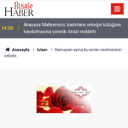
Anayasa Mahkemesi, kadınların erkeğin kütüğüne
14:30
kaydolmasına yönelik itirazı reddetti
Çatıda yağmur suyu hasadı: Sıcaklarda klima
14:00
kullanımını azaltabilir
Anasayfa
İslam
Ramazan ayına bu ismin verilmesinin
sebebi...