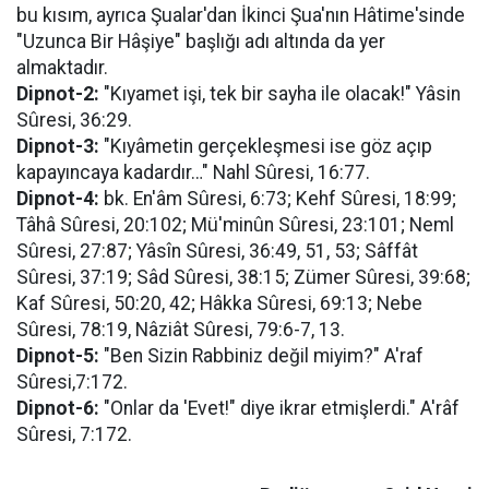
bu kısım, ayrıca Şualar'dan İkinci Şua'nın Hâtime'sinde
"Uzunca Bir Hâşiye" başlığı adı altında da yer
almaktadır.
Dipnot-2:
"Kıyamet işi, tek bir sayha ile olacak!" Yâsin
Sûresi, 36:29.
Dipnot-3:
"Kıyâmetin gerçekleşmesi ise göz açıp
kapayıncaya kadardır…" Nahl Sûresi, 16:77.
Dipnot-4:
bk. En'âm Sûresi, 6:73; Kehf Sûresi, 18:99;
Tâhâ Sûresi, 20:102; Mü'minûn Sûresi, 23:101; Neml
Sûresi, 27:87; Yâsîn Sûresi, 36:49, 51, 53; Sâffât
Sûresi, 37:19; Sâd Sûresi, 38:15; Zümer Sûresi, 39:68;
Kaf Sûresi, 50:20, 42; Hâkka Sûresi, 69:13; Nebe
Sûresi, 78:19, Nâziât Sûresi, 79:6-7, 13.
Dipnot-5:
"Ben Sizin Rabbiniz değil miyim?" A'raf
Sûresi,7:172.
Dipnot-6:
"Onlar da 'Evet!" diye ikrar etmişlerdi." A'râf
Sûresi, 7:172.