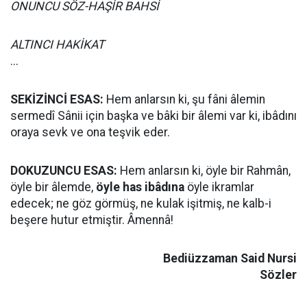
ONUNCU SÖZ-HAŞİR BAHSİ
ALTINCI HAKİKAT
...
SEKİZİNCİ ESAS:
Hem anlarsın ki, şu fâni âlemin
sermedî Sânii için başka ve bâki bir âlemi var ki, ibâdını
oraya sevk ve ona teşvik eder.
DOKUZUNCU ESAS:
Hem anlarsın ki, öyle bir Rahmân,
öyle bir âlemde,
öyle has ibâdına
öyle ikramlar
edecek; ne göz görmüş, ne kulak işitmiş, ne kalb-i
beşere hutur etmiştir. Âmennâ!
Bediüzzaman Said Nursi
Sözler