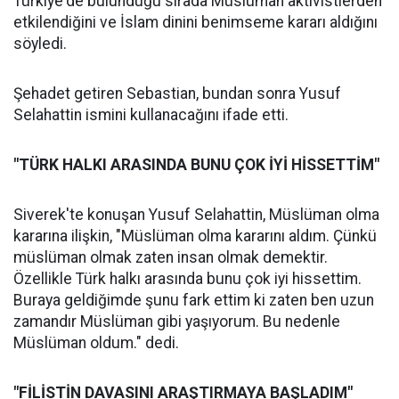
Türkiye'de bulunduğu sırada Müslüman aktivistlerden
etkilendiğini ve İslam dinini benimseme kararı aldığını
söyledi.
Şehadet getiren Sebastian, bundan sonra Yusuf
Selahattin ismini kullanacağını ifade etti.
"TÜRK HALKI ARASINDA BUNU ÇOK İYİ HİSSETTİM"
Siverek'te konuşan Yusuf Selahattin, Müslüman olma
kararına ilişkin, "Müslüman olma kararını aldım. Çünkü
müslüman olmak zaten insan olmak demektir.
Özellikle Türk halkı arasında bunu çok iyi hissettim.
Buraya geldiğimde şunu fark ettim ki zaten ben uzun
zamandır Müslüman gibi yaşıyorum. Bu nedenle
Müslüman oldum." dedi.
"FİLİSTİN DAVASINI ARAŞTIRMAYA BAŞLADIM"