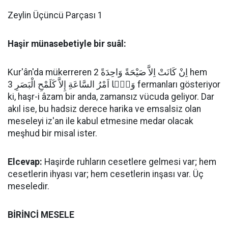
Zeylin Üçüncü Parçası 1
Haşir münasebetiyle bir suâl:
Kur'ân'da mükerreren اِنْ كَانَتْ اِلاَّ صَيْحَةً وَاحِدَةً 2 hem
وَمَۤا اَمْرُ السَّاعَةِ إِلاَّ كَلَمْحِ الْبَصَرِ 3 fermanları gösteriyor
ki, haşr-i âzam bir anda, zamansız vücuda geliyor. Dar
akıl ise, bu hadsiz derece harika ve emsalsiz olan
meseleyi iz'an ile kabul etmesine medar olacak
meşhud bir misal ister.
Elcevap:
Haşirde ruhların cesetlere gelmesi var; hem
cesetlerin ihyası var; hem cesetlerin inşası var. Üç
meseledir.
BİRİNCİ MESELE