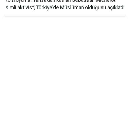
Konvoyu'na Fransa'dan katılan Sebastian Michelot
isimli aktivist, Türkiye'de Müslüman olduğunu açıkladı