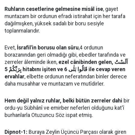
Ruhların cesetlerine gelmesine misâl ise
, gayet
muntazam bir ordunun efradı istirahat için her tarafa
dağılmışken, yüksek sadalı bir boru sesiyle
toplanmalarıdır.
Evet,
İsrafil'in borusu olan sûru
,4 ordunun
borazanından geri olmadığı gibi, ebedler tarafında ve
zerreler âleminde iken,
ezel cânibinden gelen, اَلَسْتُ
بِرَبِّكُمْ 5 hitabını işiten ve قَالُوا بَلٰى 6 ile cevap veren
ervahlar
, elbette ordunun neferatından binler derece
daha musahhar ve muntazam ve mutîdirler.
Hem değil yalnız ruhlar, belki bütün zerreler dahi
bir
ordu-yu Sübhânî ve emirber neferleri olduğunu kat'î
burhanlarla Otuzuncu Söz ispat etmiş.
Dipnot-1:
Buraya Zeylin Üçüncü Parçası olarak giren