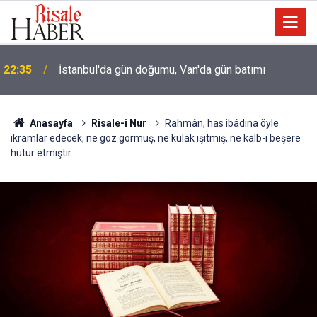
22:35
İstanbul'da gün doğumu, Van'da gün batımı
Anasayfa
Risale-i Nur
Rahmân, has ibâdına öyle
ikramlar edecek, ne göz görmüş, ne kulak işitmiş, ne kalb-i beşere
hutur etmiştir