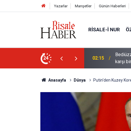
Yazarlar
Manşetler
Günün Haberleri
RISALE-I NUR
Ö
ün bu kelime ile saadet-i ebediye müjdesine
24
01:45
Cimrili
Anasayfa
Dünya
Putin'den Kuzey Kore 