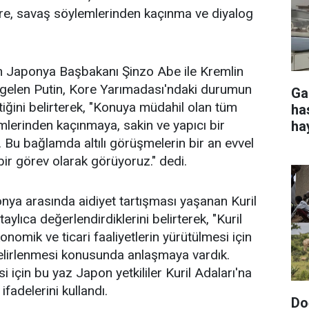
ere, savaş söylemlerinden kaçınma ve diyalog
en Japonya Başbakanı Şinzo Abe ile Kremlin
 gelen Putin, Kore Yarımadası'ndaki durumun
Ga
tiğini belirterek, "Konuya müdahil olan tüm
ha
emlerinden kaçınmaya, sakin ve yapıcı bir
ha
. Bu bağlamda altılı görüşmelerin bir an evvel
bir görev olarak görüyoruz." dedi.
onya arasında aidiyet tartışması yaşanan Kuril
ylıca değerlendirdiklerini belirterek, "Kuril
onomik ve ticari faaliyetlerin yürütülmesi için
 belirlenmesi konusunda anlaşmaya vardık.
i için bu yaz Japon yetkililer Kuril Adaları'na
ifadelerini kullandı.
Do