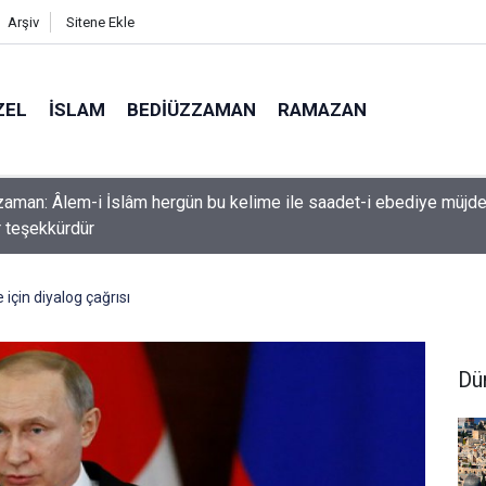
Arşiv
Sitene Ekle
ZEL
İSLAM
BEDIÜZZAMAN
RAMAZAN
k etme ki, Allah da senden ihsanını kesmesin
için diyalog çağrısı
Dü