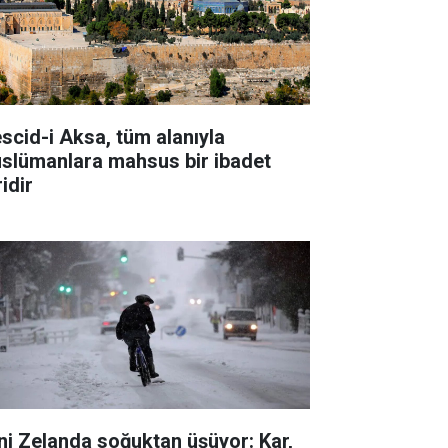
scid-i Aksa, tüm alanıyla
slümanlara mahsus bir ibadet
idir
ni Zelanda soğuktan üşüyor: Kar,