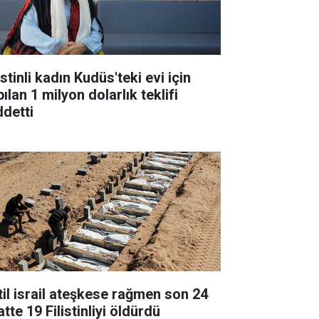
istinli kadın Kudüs'teki evi için
ılan 1 milyon dolarlık teklifi
ddetti
til israil ateşkese rağmen son 24
tte 19 Filistinliyi öldürdü