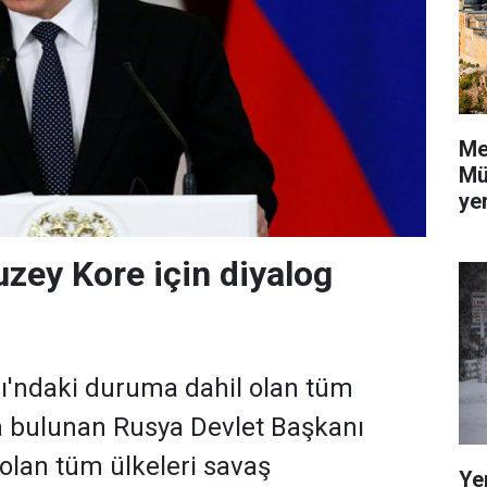
Me
Mü
yer
uzey Kore için diyalog
ı'ndaki duruma dahil olan tüm
a bulunan Rusya Devlet Başkanı
 olan tüm ülkeleri savaş
Ye