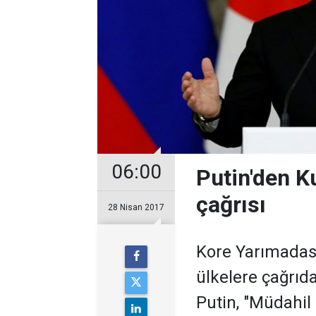
06:00
Putin'den K
çağrısı
28 Nisan 2017
Kore Yarımadas
ülkelere çağrıd
Putin, "Müdahil