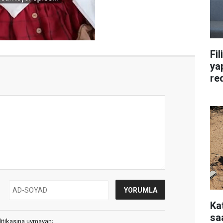
Fil
yap
re
Ka
saa
litikasına uymayan;