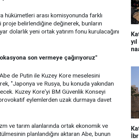
a hükümetleri arası komisyonunda farklı
i proje belirlendiğine değinerek, bunların
yar dolarlık yeni ortak yatırım fonu kurulacağını
Kat
yı
na
vokasyona son vermeye çağırıyoruz"
be de Putin ile Kuzey Kore meselesini
terek, "Japonya ve Rusya, bu konuda yakından
cek. Kuzey Kore'yi BM Güvenlik Konseyi
provokatif eylemlerden uzak durmaya davet
rizm ve tarım alanlarında ortak ekonomik ve
Ka
rütülmesinin planlandığını aktaran Abe, bunun
İb