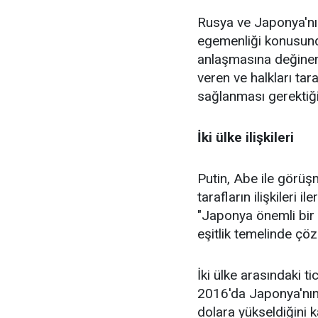
Rusya ve Japonya'nın
egemenliği konusund
anlaşmasına değinen P
veren ve halkları ta
sağlanması gerektiğini
İki ülke ilişkileri
Putin, Abe ile görüş
tarafların ilişkileri 
"Japonya önemli bir o
eşitlik temelinde çöz
İki ülke arasındaki ti
2016'da Japonya'nın
dolara yükseldiğini k