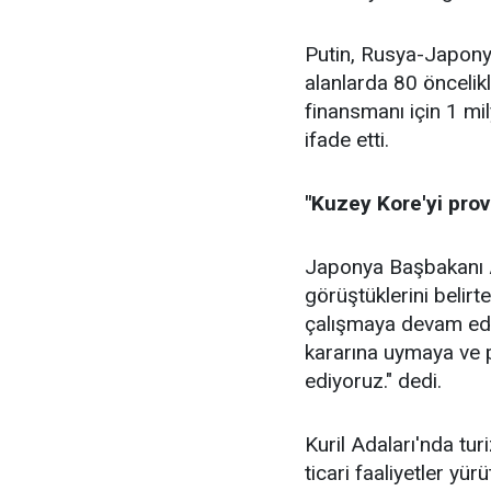
Putin, Rusya-Japony
alanlarda 80 öncelikl
finansmanı için 1 mil
ifade etti.
"Kuzey Kore'yi pro
Japonya Başbakanı A
görüştüklerini belir
çalışmaya devam ede
kararına uymaya ve 
ediyoruz." dedi.
Kuril Adaları'nda tu
ticari faaliyetler yü