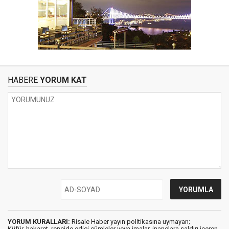
HABERE
YORUM KAT
YORUM KURALLARI:
Risale Haber yayın politikasına uymayan;
Küfür, hakaret, rencide edici cümleler veya imalar, inançlara saldırı içeren,