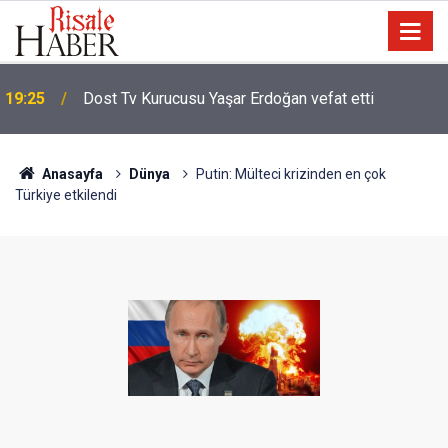
Malezya: Zulüm varsa Arakanlı Müslümanları
17:45
göndermeyiz
Anasayfa
Dünya
Putin: Mülteci krizinden en çok
Türkiye etkilendi