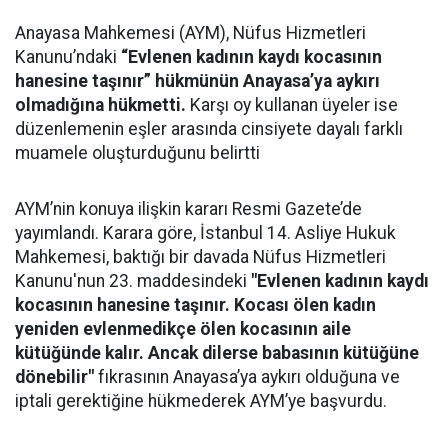
Anayasa Mahkemesi (AYM), Nüfus Hizmetleri
Kanunu’ndaki
“Evlenen kadının kaydı kocasının
hanesine taşınır” hükmünün Anayasa’ya aykırı
olmadığına hükmetti.
Karşı oy kullanan üyeler ise
düzenlemenin eşler arasında cinsiyete dayalı farklı
muamele oluşturduğunu belirtti
AYM’nin konuya ilişkin kararı Resmi Gazete’de
yayımlandı. Karara göre, İstanbul 14. Asliye Hukuk
Mahkemesi, baktığı bir davada Nüfus Hizmetleri
Kanunu'nun 23. maddesindeki
"Evlenen kadının kaydı
kocasının hanesine taşınır. Kocası ölen kadın
yeniden evlenmedikçe ölen kocasının aile
kütüğünde kalır. Ancak dilerse babasının kütüğüne
dönebilir"
fıkrasının Anayasa’ya aykırı olduğuna ve
iptali gerektiğine hükmederek AYM’ye başvurdu.