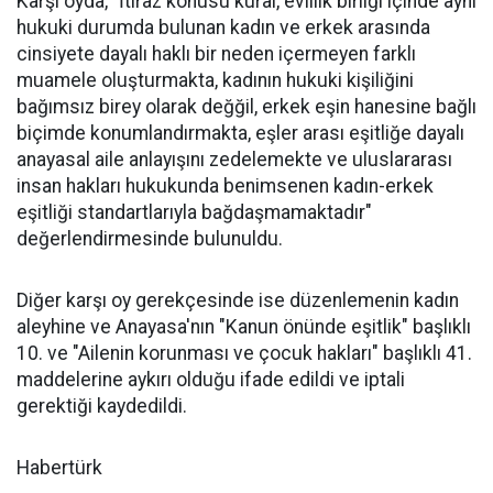
Karşı oyda, "İtiraz konusu kural, evlilik birliği içinde aynı
hukuki durumda bulunan kadın ve erkek arasında
cinsiyete dayalı haklı bir neden içermeyen farklı
muamele oluşturmakta, kadının hukuki kişiliğini
bağımsız birey olarak değğil, erkek eşin hanesine bağlı
biçimde konumlandırmakta, eşler arası eşitliğe dayalı
anayasal aile anlayışını zedelemekte ve uluslararası
insan hakları hukukunda benimsenen kadın-erkek
eşitliği standartlarıyla bağdaşmamaktadır"
değerlendirmesinde bulunuldu.
Diğer karşı oy gerekçesinde ise düzenlemenin kadın
aleyhine ve Anayasa'nın "Kanun önünde eşitlik" başlıklı
10. ve "Ailenin korunması ve çocuk hakları" başlıklı 41.
maddelerine aykırı olduğu ifade edildi ve iptali
gerektiği kaydedildi.
Habertürk