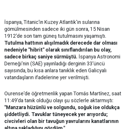
İspanya, Titanic’in Kuzey Atlantik'in sularına
gömülmesinden sadece iki gün sonra, 15 Nisan
1912'de son tam güneş tutulmasını yaşamıştı.
Tutulma hattının alışılmadık derecede dar olması
nedeniyle "hibrit" olarak sınıflandırılan bu olay,
sadece birkaç saniye sürmüştü.
İspanya Astronomi
Derneği'nin (SAE) yayınladığı derginin 33'üncü
sayısında, bu kısa anlara tanıklık eden Galicyalı
vatandaşların ifadelerine yer verilmişti.
Ourense'de öğretmenlik yapan Tomás Martínez, saat
11:49'da tanık olduğu olayı şu sözlerle aktarmıştı:
"Manzara hüzünlü ve solgundu, soğuk ise oldukça
şiddetliydi. Tavuklar tüneyecek yer arıyordu;
civcivleri olan bir tavuğun yavrularını kanatlarının
altına sakladığını gördüm."