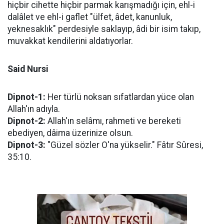
hiçbir cihette hiçbir parmak karışmadığı için, ehl-i
dalâlet ve ehl-i gaflet "ülfet, âdet, kanunluk,
yeknesaklık" perdesiyle saklayıp, âdi bir isim takıp,
muvakkat kendilerini aldatıyorlar.
Said Nursi
Dipnot-1:
Her türlü noksan sıfatlardan yüce olan
Allah'ın adıyla.
Dipnot-2:
Allah'ın selâmı, rahmeti ve bereketi
ebediyen, dâima üzerinize olsun.
Dipnot-3:
"Güzel sözler O'na yükselir." Fâtır Sûresi,
35:10.