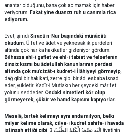
anahtar olduğunu, bana çok acımamak için haber
veriyorum.
Fakat yine duanızı ruh u canımla rica
ediyorum.
Evet, şimdi
Siracü'n-Nur başındaki münâcâtı
okudum.
Ülfet ve âdet ve yeknesaklık perdeleri
altında çok harika hakikatler gizleniyor gördüm.
Bilhassa ehl-i gaflet ve ehl-i tabiat ve felsefenin
dinsiz kısmı bu âdetullah kanunlarının perdesi
altında çok mu'cizât-ı kudret-i İlâhiyeyi görmeyip
,
dağ gibi bir hakikati, zerre gibi bir âdi esbaba isnad
eder, yükletir. Kadîr-i Mutlakın her şeydeki mârifet
yolunu seddeder.
Ondaki nimetleri kör olup
görmeyerek, şükür ve hamd kapısını kapıyorlar.
Meselâ, birtek kelimeyi aynı anda milyon, belki
milyar kelime olarak, cilve-i kudret sahife-i havada
istinsah ettiği gibi
, إِلَيْهِ يَصْعَدُ الْكَلِمُ الطَّيِّبُ 3 âyetinin