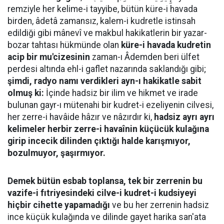
remziyle her kelime-i tayyibe, bütün küre-i havada
birden, âdetâ zamansız, kalem-i kudretle istinsah
edildiği gibi mânevî ve makbul hakikatlerin bir yazar-
bozar tahtası hükmünde olan
küre-i havada kudretin
acip bir mu'cizesinin
zaman-ı Âdemden beri ülfet
perdesi altında ehl-i gaflet nazarında saklandığı gibi;
şimdi, radyo namı verdikleri ayn-ı hakikatle sabit
olmuş ki:
İçinde hadsiz bir ilim ve hikmet ve irade
bulunan gayr-ı mütenahi bir kudret-i ezeliyenin cilvesi,
her zerre-i havâide hâzır ve nâzırdır ki,
hadsiz ayrı ayrı
kelimeler herbir zerre-i havaînin küçücük kulağına
girip incecik dilinden çıktığı halde karışmıyor,
bozulmuyor, şaşırmıyor.
Demek bütün esbab toplansa, tek bir zerrenin bu
vazife-i fıtriyesindeki cilve-i kudret-i kudsiyeyi
hiçbir cihette yapamadığı
ve bu her zerrenin hadsiz
ince küçük kulağında ve dilinde gayet harika san'ata