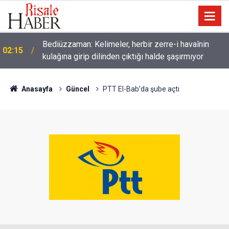
Bediüzzaman: Kelimeler, herbir zerre-i havaînin
02:15
kulağına girip dilinden çıktığı halde şaşırmıyor
Müslümanlardan dilinizi çekin, onlardan biri
01:45
öldüğünde de
Anasayfa
Güncel
PTT El-Bab’da şube açtı