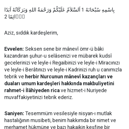
بِاسْمِهِ سُبْحَانَهُ 1 اَلسَّلاَمُ عَلَيْكُمْ وَرَحْمَةُ اللهِ وَبَرَكَاتُهُ اَبَدًا
دَۤائِمًا 2
Aziz, sıddık kardeşlerim,
Evvelen:
Seksen sene bir mânevî ömr-ü bâki
kazandıran şuhur-u selâsenizi ve mübarek kudsî
gecelerinizi ve leyle-i Regaibinizi ve leyle-i Miracınızı
ve leyle-i Berâtınızı ve leyle-i Kadrinizi ruh u canımızla
tebrik ve
herbir Nurcunun mânevî kazançları ve
duaları umum kardeşleri hakkında makbuliyetini
rahmet-i İlâhiyeden rica
ve hizmet-i Nuriyede
muvaffakiyetinizi tebrik ederiz.
Saniyen:
Tesemmüm vesilesiyle nisyan-ı mutlak
hastalığının musibeti, benim hakkımda bir nimet ve
merhamet hükmüne ve bazı hakaikin keşfine bir