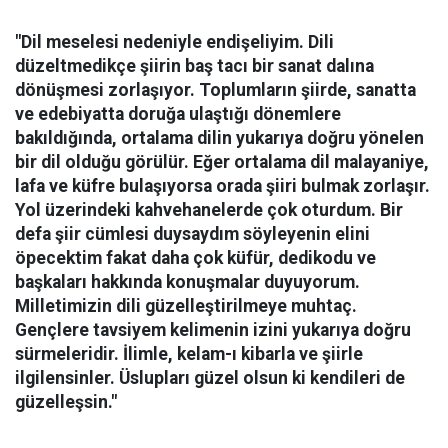
"Dil meselesi nedeniyle endişeliyim. Dili
düzeltmedikçe şiirin baş tacı bir sanat dalına
dönüşmesi zorlaşıyor. Toplumların şiirde, sanatta
ve edebiyatta doruğa ulaştığı dönemlere
bakıldığında, ortalama dilin yukarıya doğru yönelen
bir dil olduğu görülür. Eğer ortalama dil malayaniye,
lafa ve küfre bulaşıyorsa orada şiiri bulmak zorlaşır.
Yol üzerindeki kahvehanelerde çok oturdum. Bir
defa şiir cümlesi duysaydım söyleyenin elini
öpecektim fakat daha çok küfür, dedikodu ve
başkaları hakkında konuşmalar duyuyorum.
Milletimizin dili güzelleştirilmeye muhtaç.
Gençlere tavsiyem kelimenin izini yukarıya doğru
sürmeleridir. İlimle, kelam-ı kibarla ve şiirle
ilgilensinler. Üslupları güzel olsun ki kendileri de
güzelleşsin."