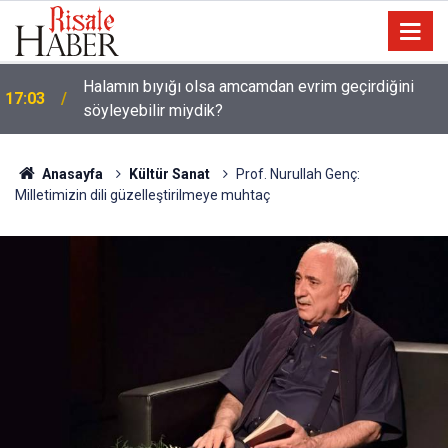
Halamın bıyığı olsa amcamdan evrim geçirdiğini
17:03
söyleyebilir miydik?
Güneş Tutulması 12 Ağustos'ta: Türkiye'den
16:05
görülecek mi?
Anasayfa
Kültür Sanat
Prof. Nurullah Genç:
Milletimizin dili güzelleştirilmeye muhtaç