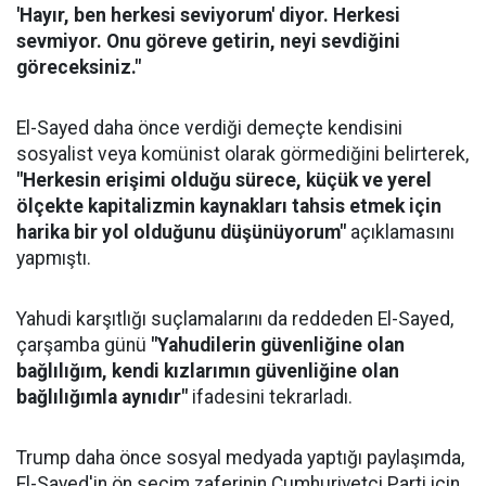
'Hayır, ben herkesi seviyorum' diyor. Herkesi
sevmiyor. Onu göreve getirin, neyi sevdiğini
göreceksiniz."
El-Sayed daha önce verdiği demeçte kendisini
sosyalist veya komünist olarak görmediğini belirterek,
"Herkesin erişimi olduğu sürece, küçük ve yerel
ölçekte kapitalizmin kaynakları tahsis etmek için
harika bir yol olduğunu düşünüyorum"
açıklamasını
yapmıştı.
Yahudi karşıtlığı suçlamalarını da reddeden El-Sayed,
çarşamba günü
"Yahudilerin güvenliğine olan
bağlılığım, kendi kızlarımın güvenliğine olan
bağlılığımla aynıdır"
ifadesini tekrarladı.
Trump daha önce sosyal medyada yaptığı paylaşımda,
El-Sayed'in ön seçim zaferinin Cumhuriyetçi Parti için