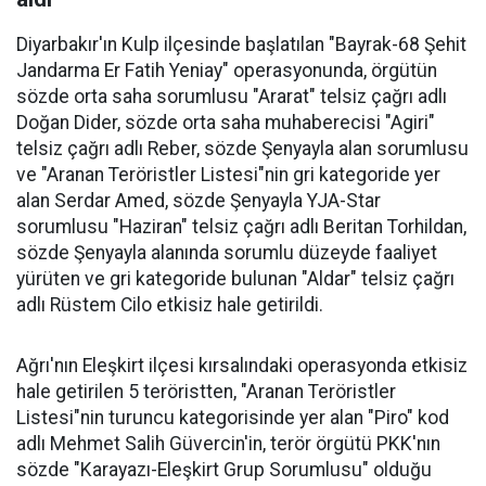
Diyarbakır'ın Kulp ilçesinde başlatılan "Bayrak-68 Şehit
Jandarma Er Fatih Yeniay" operasyonunda, örgütün
sözde orta saha sorumlusu "Ararat" telsiz çağrı adlı
Doğan Dider, sözde orta saha muhaberecisi "Agiri"
telsiz çağrı adlı Reber, sözde Şenyayla alan sorumlusu
ve "Aranan Teröristler Listesi"nin gri kategoride yer
alan Serdar Amed, sözde Şenyayla YJA-Star
sorumlusu "Haziran" telsiz çağrı adlı Beritan Torhildan,
sözde Şenyayla alanında sorumlu düzeyde faaliyet
yürüten ve gri kategoride bulunan "Aldar" telsiz çağrı
adlı Rüstem Cilo etkisiz hale getirildi.
Ağrı'nın Eleşkirt ilçesi kırsalındaki operasyonda etkisiz
hale getirilen 5 teröristten, "Aranan Teröristler
Listesi"nin turuncu kategorisinde yer alan "Piro" kod
adlı Mehmet Salih Güvercin'in, terör örgütü PKK'nın
sözde "Karayazı-Eleşkirt Grup Sorumlusu" olduğu