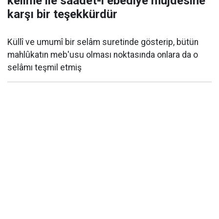
kelime ile saadet-i ebediye müjdesine
karşı bir teşekkürdür
Küllî ve umumî bir selâm suretinde gösterip, bütün
mahlûkatın meb'usu olması noktasında onlara da o
selâmı teşmil etmiş