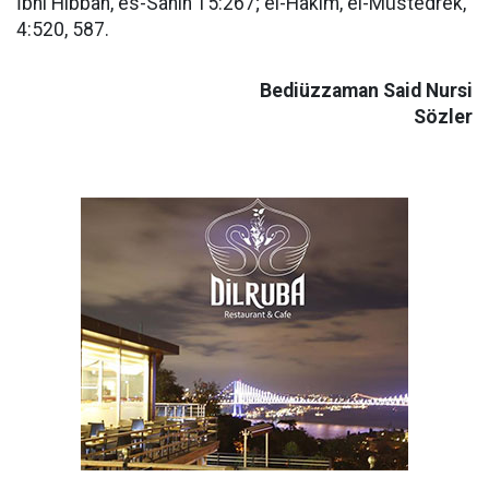
İbni Hibbân, es-Sahîh 15:267; el-Hâkim, el-Müstedrek,
4:520, 587.
Bediüzzaman Said Nursi
Sözler