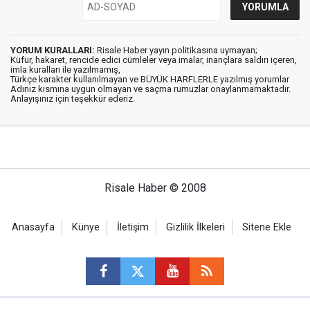
YORUM KURALLARI:
Risale Haber yayın politikasına uymayan;
Küfür, hakaret, rencide edici cümleler veya imalar, inançlara saldırı içeren,
imla kuralları ile yazılmamış,
Türkçe karakter kullanılmayan ve BÜYÜK HARFLERLE yazılmış yorumlar
Adınız kısmına uygun olmayan ve saçma rumuzlar onaylanmamaktadır.
Anlayışınız için teşekkür ederiz.
Risale Haber © 2008
Anasayfa
Künye
İletişim
Gizlilik İlkeleri
Sitene Ekle