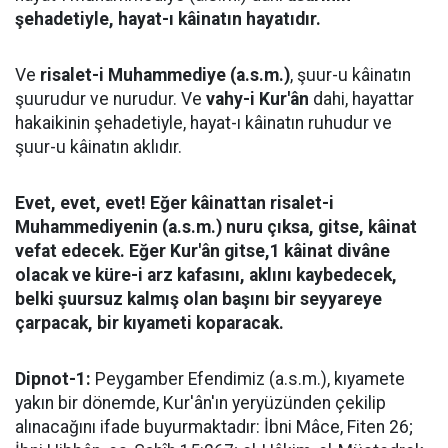
şehadetiyle, hayat-ı kâinatın hayatıdır.
Ve
risalet-i Muhammediye (a.s.m.)
, şuur-u kâinatın
şuurudur ve nurudur. Ve
vahy-i Kur'ân
dahi, hayattar
hakaikinin şehadetiyle, hayat-ı kâinatın ruhudur ve
şuur-u kâinatın aklıdır.
Evet, evet, evet! Eğer kâinattan risalet-i
Muhammediyenin (a.s.m.) nuru çıksa, gitse, kâinat
vefat edecek. Eğer Kur'ân gitse,1 kâinat divâne
olacak ve küre-i arz kafasını, aklını kaybedecek,
belki şuursuz kalmış olan başını bir seyyareye
çarpacak, bir kıyameti koparacak.
Dipnot-1:
Peygamber Efendimiz (a.s.m.), kıyamete
yakın bir dönemde, Kur'ân'ın yeryüzünden çekilip
alınacağını ifade buyurmaktadır: İbni Mâce, Fiten 26;