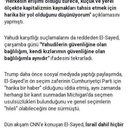
"Herkesin erişimi olduğu sürece, küçük ve yerel
ölçekte kapitalizmin kaynakları tahsis etmek için
harika bir yol olduğunu düşünüyorum"
açıklamasını
yapmıştı.
Yahudi karşıtlığı suçlamalarını da reddeden El-Sayed,
çarşamba günü
"Yahudilerin güvenliğine olan
bağlılığım, kendi kızlarımın güvenliğine olan
bağlılığımla aynıdır"
ifadesini tekrarladı.
Trump daha önce sosyal medyada yaptığı paylaşımda,
El-Sayed'in ön seçim zaferinin Cumhuriyetçi Parti için
"harika bir haber" olduğunu iddia etmiş, aynı zamanda
herhangi bir kanıt sunmadan Michigan'da seçmen
usulsüzlükleri bulunduğunu ve genel seçimlerin
"hileli" olabileceğini öne sürmüştü.
Dün akşam CNN'e konuşan El-Sayed,
İsrail dahil hiçbir