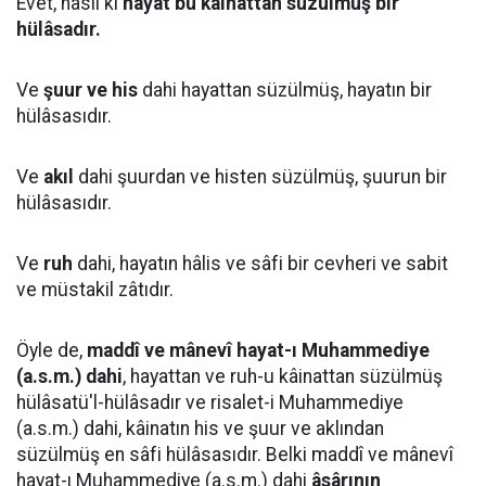
Evet, nasıl ki
hayat bu kâinattan süzülmüş bir
hülâsadır.
Ve
şuur ve his
dahi hayattan süzülmüş, hayatın bir
hülâsasıdır.
Ve
akıl
dahi şuurdan ve histen süzülmüş, şuurun bir
hülâsasıdır.
Ve
ruh
dahi, hayatın hâlis ve sâfi bir cevheri ve sabit
ve müstakil zâtıdır.
Öyle de,
maddî ve mânevî hayat-ı Muhammediye
(a.s.m.) dahi
, hayattan ve ruh-u kâinattan süzülmüş
hülâsatü'l-hülâsadır ve risalet-i Muhammediye
(a.s.m.) dahi, kâinatın his ve şuur ve aklından
süzülmüş en sâfi hülâsasıdır. Belki maddî ve mânevî
hayat-ı Muhammediye (a.s.m.) dahi
âsârının