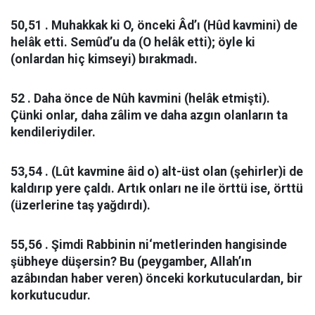
50,51 . Muhakkak ki O, önceki Âd’ı (Hûd kavmini) de
helâk etti. Semûd’u da (O helâk etti); öyle ki
(onlardan hiç kimseyi) bırakmadı.
52 . Daha önce de Nûh kavmini (helâk etmişti).
Çünki onlar, daha zâlim ve daha azgın olanların ta
kendileriydiler.
53,54 . (Lût kavmine âid o) alt-üst olan (şehirler)i de
kaldırıp yere çaldı. Artık onları ne ile örttü ise, örttü
(üzerlerine taş yağdırdı).
55,56 . Şimdi Rabbinin ni‘metlerinden hangisinde
şübheye düşersin? Bu (peygamber, Allah’ın
azâbından haber veren) önceki korkutuculardan, bir
korkutucudur.