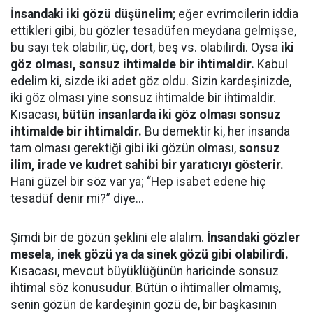
İnsandaki iki gözü düşünelim
; eğer evrimcilerin iddia
ettikleri gibi, bu gözler tesadüfen meydana gelmişse,
bu sayı tek olabilir, üç, dört, beş vs. olabilirdi. Oysa
iki
göz olması, sonsuz ihtimalde bir ihtimaldir.
Kabul
edelim ki, sizde iki adet göz oldu. Sizin kardeşinizde,
iki göz olması yine sonsuz ihtimalde bir ihtimaldir.
Kısacası,
bütün insanlarda iki göz olması sonsuz
ihtimalde bir ihtimaldir.
Bu demektir ki, her insanda
tam olması gerektiği gibi iki gözün olması,
sonsuz
ilim, irade ve kudret sahibi bir yaratıcıyı gösterir.
Hani güzel bir söz var ya; “Hep isabet edene hiç
tesadüf denir mi?” diye...
Şimdi bir de gözün şeklini ele alalım.
İnsandaki gözler
mesela, inek gözü ya da sinek gözü gibi olabilirdi.
Kısacası, mevcut büyüklüğünün haricinde sonsuz
ihtimal söz konusudur. Bütün o ihtimaller olmamış,
senin gözün de kardeşinin gözü de, bir başkasının