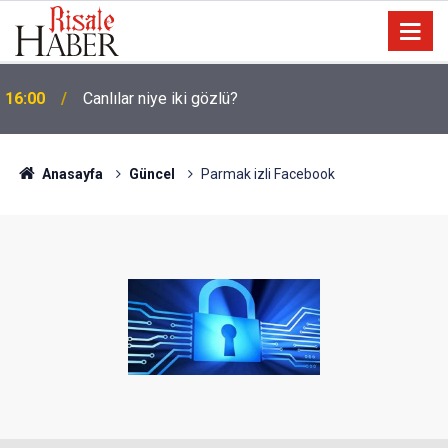
15:35
Sosyal medya, derslerde başarısızlığa yol açıyor
Anasayfa
Güncel
Parmak izli Facebook