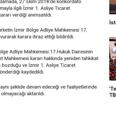
çıklamada, 27 Ekim 2018'de konkordato
ayla ilgili İzmir 1. Asliye Ticaret
ararı verdiği anımsatıldı.
İs
irketin İzmir Bölge Adliye Mahkemesi 17.
rarak karara itiraz ettiği bildirildi.
ölge Adliye Mahkemesi 17.Hukuk Dairesinin
ret Mahkemesi kararı hakkında yeniden tahkikat
ı bozduğu ve İzmir 1. Asliye Ticaret
nderdiği kaydedildi.
 aynı şeklide devam edeceği ve faaliyetlerinde
'T
 olmayacağı aktarıldı.
TB