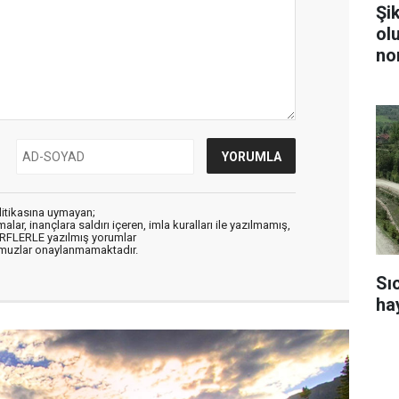
Şi
ol
no
litikasına uymayan;
alar, inançlara saldırı içeren, imla kuralları ile yazılmamış,
ARFLERLE yazılmış yorumlar
muzlar onaylanmamaktadır.
Sı
ha