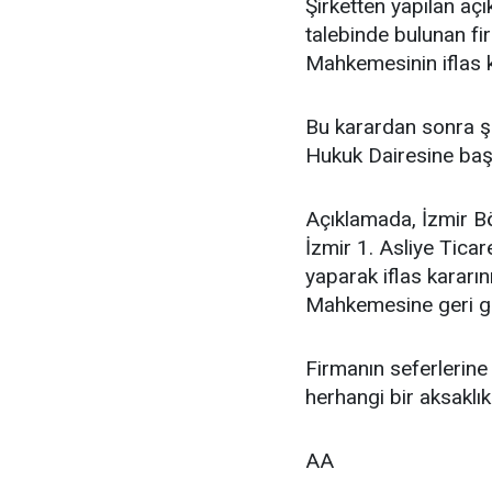
Şirketten yapılan a
talebinde bulunan firm
Mahkemesinin iflas k
Bu karardan sonra ş
Hukuk Dairesine başvu
Açıklamada, İzmir B
İzmir 1. Asliye Tica
yaparak iflas kararın
Mahkemesine geri gö
Firmanın seferlerine
herhangi bir aksaklık
AA