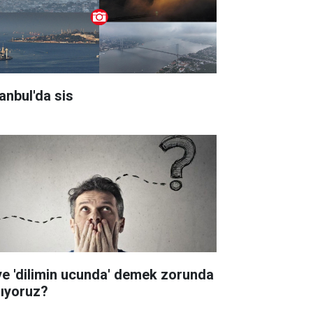
tanbul'da sis
ye 'dilimin ucunda' demek zorunda
lıyoruz?