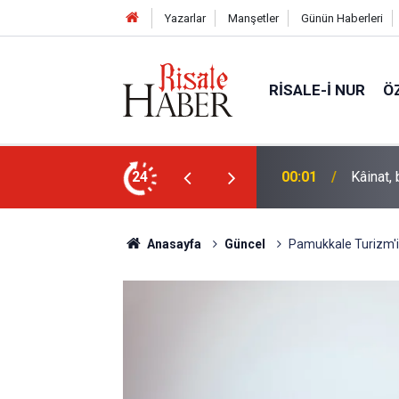
Yazarlar
Manşetler
Günün Haberleri
RISALE-I NUR
Ö
ile hayattar ve ziyadardır
24
22:40
İstanbu
Anasayfa
Güncel
Pamukkale Turizm'in