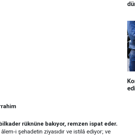
dü
Ko
ed
rrahim
bilkader rüknüne bakıyor, remzen ispat eder.
em-i şehadetin ziyasıdır ve istilâ ediyor; ve