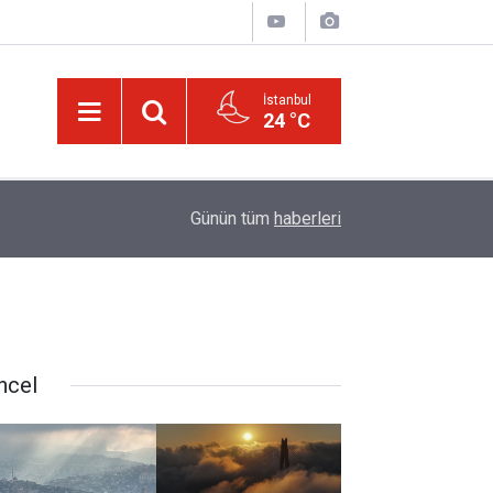
İstanbul
24 °C
21:18
Biyoloji profesörünün parmağının ucunda niçin 
Günün tüm
haberleri
ncel