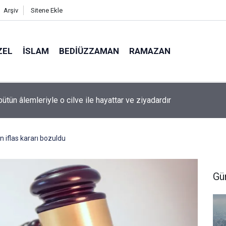
Arşiv
Sitene Ekle
ZEL
İSLAM
BEDIÜZZAMAN
RAMAZAN
l'da sis
 iflas kararı bozuldu
Gü