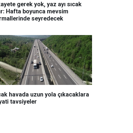
kayete gerek yok, yaz ayı sıcak
ur: Hafta boyunca mevsim
rmallerinde seyredecek
cak havada uzun yola çıkacaklara
yati tavsiyeler