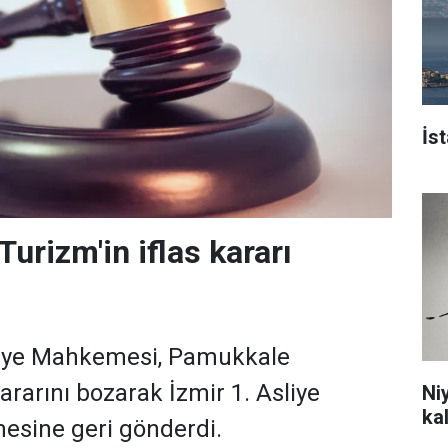
İs
urizm'in iflas kararı
liye Mahkemesi, Pamukkale
kararını bozarak İzmir 1. Asliye
Ni
ka
esine geri gönderdi.