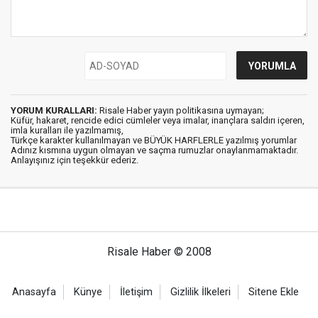
YORUM KURALLARI:
Risale Haber yayın politikasına uymayan;
Küfür, hakaret, rencide edici cümleler veya imalar, inançlara saldırı içeren,
imla kuralları ile yazılmamış,
Türkçe karakter kullanılmayan ve BÜYÜK HARFLERLE yazılmış yorumlar
Adınız kısmına uygun olmayan ve saçma rumuzlar onaylanmamaktadır.
Anlayışınız için teşekkür ederiz.
Risale Haber © 2008
Anasayfa
Künye
İletişim
Gizlilik İlkeleri
Sitene Ekle