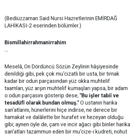
(Bediüzzaman Said Nursi Hazretlerinin EMİRDAĞ
LAHİKASI-2 eserinden bölümler.)
Bismillahirrahmanirrahim
...
Meselâ, On Dördüncü Sözün Zeylinin hâşiyesinde
denildiği gibi, pek çok mu'cizatlı bir usta, bir tırnak
kadar bir odun parçasından yüz okka muhtelif
taamları, yüz arşın muhtelif kumaşları yapsa, bir adam
o odun parçasını gösterip dese,
"Bu işler tabiî ve
tesadüfî olarak bundan olmuş."
O ustanın harika
san'atlarını, hünerlerini hiçe indirse, ne derece bir
hamakat ve dalâlette bir hurafet ve hezeyan olduğu
gibi; aynen öyle de, çam ve incir ağacı gibi binler harika
san'atları tazammun eden bir mu'cize-i kudreti, nohut