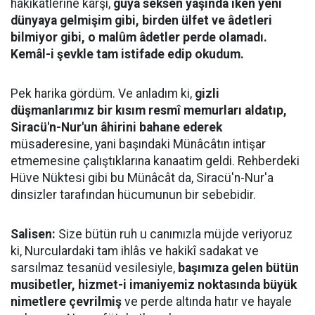
hakikatlerine karşı,
güya seksen yaşında iken yeni
dünyaya gelmişim gibi, birden ülfet ve âdetleri
bilmiyor gibi, o malûm âdetler perde olamadı.
Kemâl-i şevkle tam istifade edip okudum.
Pek harika gördüm. Ve anladım ki,
gizli
düşmanlarımız bir kısım resmî memurları aldatıp,
Siracü'n-Nur'un âhirini bahane ederek
müsaderesine, yani başındaki Münâcâtın intişar
etmemesine çalıştıklarına kanaatim geldi. Rehberdeki
Hüve Nüktesi gibi bu Münâcât da, Siracü'n-Nur'a
dinsizler tarafından hücumunun bir sebebidir.
Salisen:
Size bütün ruh u canımızla müjde veriyoruz
ki, Nurculardaki tam ihlâs ve hakikî sadakat ve
sarsılmaz tesanüd vesilesiyle,
başımıza gelen bütün
musibetler, hizmet-i imaniyemiz noktasında büyük
nimetlere çevrilmiş
ve perde altında hatır ve hayale