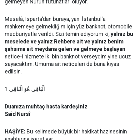
gelmeyen Nurun fütuhatları oluyor.
Meselâ, Isparta'dan buraya, yani İstanbul'a
mahkemeye gelmekliğim için yüz banknot, otomobile
mecburiyetle verildi. Sizi temin ediyorum ki,
yalnız bu
meselede ve yalnız Rehbere ait ve yalnız benim
şahsıma ait meydana gelen ve gelmeye başlayan
netice-i hizmete iki bin banknot verseydim yine ucuz
sayacaktım. Umuma ait neticeleri de buna kıyas
edilsin.
اَلْبَاقِى هُوَ الْبَاقِى 1
Duanıza muhtaç hasta kardeşiniz
Said Nursî
HAŞİYE:
Bu kelimede büyük bir hakikat hazinesinin
anahtarına işaret var.