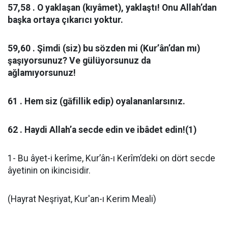
57,58 . O yaklaşan (kıyâmet), yaklaştı! Onu Allah’dan
başka ortaya çıkarıcı yoktur.
59,60 . Şimdi (siz) bu sözden mi (Kur’ân’dan mı)
şaşıyorsunuz? Ve gülüyorsunuz da
ağlamıyorsunuz!
61 . Hem siz (gāfillik edip) oyalananlarsınız.
62 . Haydi Allah’a secde edin ve ibâdet edin!(1)
1- Bu âyet-i kerîme, Kur’ân-ı Kerîm’deki on dört secde
âyetinin on ikincisidir.
(Hayrat Neşriyat, Kur'an-ı Kerim Meali)