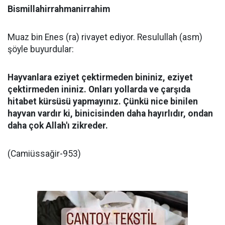
Bismillahirrahmanirrahim
Muaz bin Enes (ra) rivayet ediyor. Resulullah (asm)
şöyle buyurdular:
Hayvanlara eziyet çektirmeden bininiz, eziyet
çektirmeden ininiz. Onları yollarda ve çarşıda
hitabet kürsüsü yapmayınız. Çünkü nice binilen
hayvan vardır ki, binicisinden daha hayırlıdır, ondan
daha çok Allah'ı zikreder.
(Camiüssağir-953)