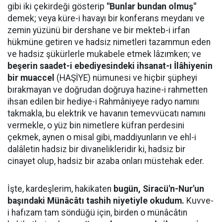
gibi iki çekirdeği gösterip
"Bunlar bundan olmuş"
demek; veya küre-i havayı bir konferans meydanı ve
zemin yüzünü bir dershane ve bir mekteb-i irfan
hükmüne getiren ve hadsiz nimetleri tazammun eden
ve hadsiz şükürlerle mukabele etmek lâzımken; ve
beşerin saadet-i ebediyesindeki ihsanat-ı İlâhiyenin
bir muaccel
(HAŞİYE) nümunesi ve hiçbir şüpheyi
bırakmayan ve doğrudan doğruya hazine-i rahmetten
ihsan edilen bir hediye-i Rahmâniyeye radyo namını
takmakla, bu elektrik ve havanın temevvücatı namını
vermekle, o yüz bin nimetlere küfran perdesini
çekmek, aynen o misal gibi, maddiyunların ve ehl-i
dalâletin hadsiz bir divanelikleridir ki, hadsiz bir
cinayet olup, hadsiz bir azaba onları müstehak eder.
İşte, kardeşlerim, hakikaten
bugün, Siracü'n-Nur'un
başındaki Münâcâtı tashih niyetiyle okudum.
Kuvve-
i hafızam tam söndüğü için, birden o münâcâtın