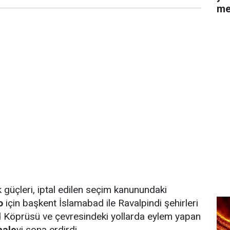
me
k güçleri, iptal edilen seçim kanunundaki
o
için başkent İslamabad ile Ravalpindi şehirleri
 Köprüsü ve çevresindeki yollarda eylem yapan
ale
yi sona erdirdi.