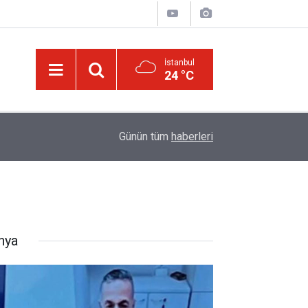
İstanbul
24 °C
13:00
Katil israil, Dr. Ebu Safiyye’yi işkence ile öldüre
Günün tüm
haberleri
nya