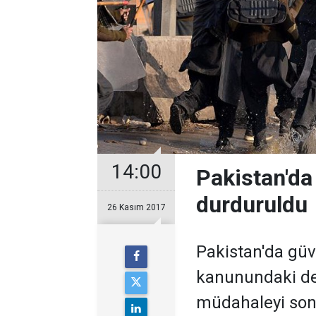
14:00
Pakistan'da
durduruldu
26 Kasım 2017
Pakistan'da güve
kanunundaki değ
müdahaleyi sona