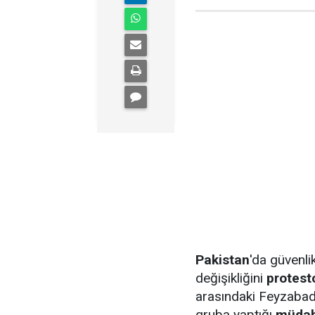
Pakistan
'da güvenli
değişikliğini
protest
arasındaki Feyzabad
gruba yaptığı
müdah