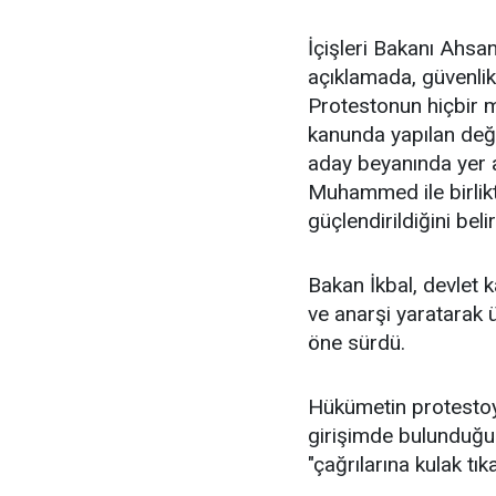
İçişleri Bakanı Ahsa
açıklamada, güvenli
Protestonun hiçbir m
kanunda yapılan değiş
aday beyanında yer 
Muhammed ile birlikt
güçlendirildiğini belirt
Bakan İkbal, devlet 
ve anarşi yaratarak ü
öne sürdü.
Hükümetin protestoyu
girişimde bulunduğun
"çağrılarına kulak tık