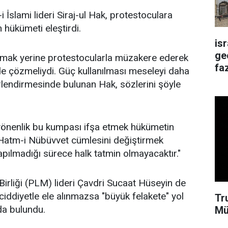
İslami lideri Siraj-ul Hak, protestoculara
n hükümeti eleştirdi.
is
ge
mak yerine protestocularla müzakere ederek
faz
de çözmeliydi. Güç kullanılması meseleyi daha
erlendirmesinde bulunan Hak, sözlerini şöyle
önenlik bu kumpası ifşa etmek hükümetin
Hatm-i Nübüvvet cümlesini değiştirmek
apılmadığı sürece halk tatmin olmayacaktır."
rliği (PLM) lideri Çavdri Sucaat Hüseyin de
ddiyetle ele alınmazsa "büyük felakete" yol
Tr
da bulundu.
Mü