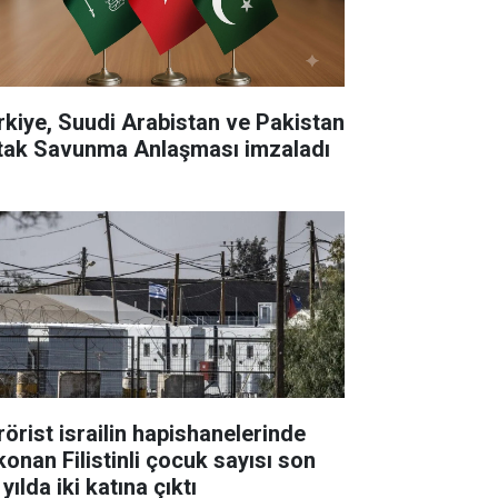
rkiye, Suudi Arabistan ve Pakistan
tak Savunma Anlaşması imzaladı
rörist israilin hapishanelerinde
konan Filistinli çocuk sayısı son
 yılda iki katına çıktı