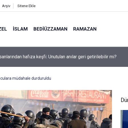
Arşiv
Sitene Ekle
ZEL
İSLAM
BEDIÜZZAMAN
RAMAZAN
sanlarından hafıza keşfi: Unutulan anılar geri getirilebilir mi?
oculara müdahale durduruldu
Dü