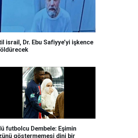
il israil, Dr. Ebu Safiyye’yi işkence
e öldürecek
lü futbolcu Dembele: Eşimin
zünü göstermemesi dini bir