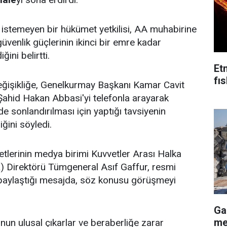
 istemeyen bir hükümet yetkilisi, AA muhabirine
üvenlik güçlerinin ikinci bir emre kadar
ini belirtti.
Et
fı
 değişikliğe, Genelkurmay Başkanı Kamar Cavit
Şahid Hakan Abbasi'yi telefonla arayarak
de sonlandırılması için yaptığı tavsiyenin
iğini söyledi.
vetlerinin medya birimi Kuvvetler Arası Halka
PR) Direktörü Tümgeneral Asıf Gaffur, resmi
paylaştığı mesajda, söz konusu görüşmeyi
Ga
me
nun ulusal çıkarlar ve beraberliğe zarar