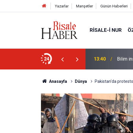
Yazarlar
Manşetler
Günün Haberleri
RISALE-I NUR
Ö
sorusu üzerine Müslüman oldu
24
13:40
Bilim in
Anasayfa
Dünya
Pakistan'da protest