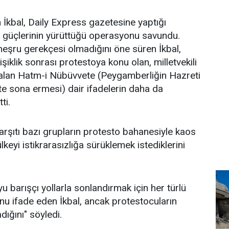
n İkbal, Daily Express gazetesine yaptığı
k güçlerinin yürüttüğü operasyonu savundu.
eşru gerekçesi olmadığını öne süren İkbal,
iklik sonrası protestoya konu olan, milletvekili
alan Hatm-i Nübüvvete (Peygamberliğin Hazreti
e sona ermesi) dair ifadelerin daha da
ti.
karşıtı bazı grupların protesto bahanesiyle kaos
lkeyi istikrarasızlığa sürüklemek istediklerini
 barışçı yollarla sonlandırmak için her türlü
u ifade eden İkbal, ancak protestocuların
adığını" söyledi.