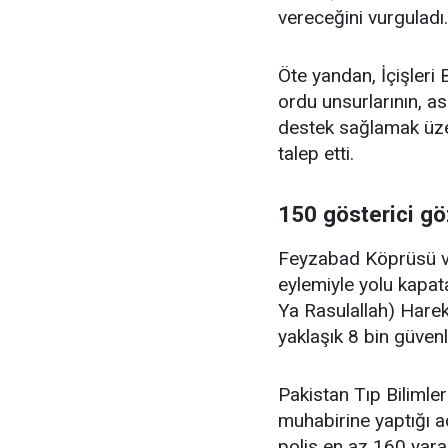
vereceğini vurguladı.
Öte yandan, İçişleri
ordu unsurlarının, as
destek sağlamak üze
talep etti.
150 gösterici göz
Feyzabad Köprüsü v
eylemiyle yolu kapa
Ya Rasulallah) Harek
yaklaşık 8 bin güvenl
Pakistan Tıp Bilimle
muhabirine yaptığı a
polis en az 160 yaralı