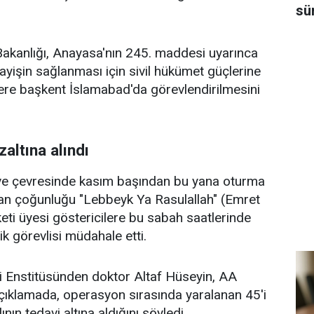
sü
 Bakanlığı, Anayasa'nın 245. maddesi uyarınca
ayişin sağlanması için sivil hükümet güçlerine
re başkent İslamabad'da görevlendirilmesini
altına alındı
e çevresinde kasım başından bu yana oturma
tan çoğunluğu "Lebbeyk Ya Rasulallah" (Emret
eti üyesi göstericilere bu sabah saatlerinde
ik görevlisi müdahale etti.
ri Enstitüsünden doktor Altaf Hüseyin, AA
çıklamada, operasyon sırasında yaralanan 45'i
nın tedavi altına aldığını söyledi.