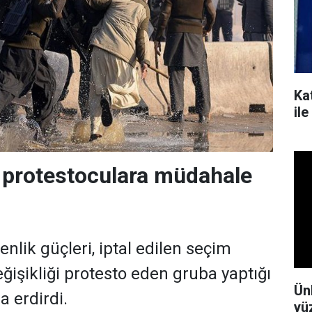
Kat
il
 protestoculara müdahale
nlik güçleri, iptal edilen seçim
işikliği protesto eden gruba yaptığı
Ün
 erdirdi.
yü