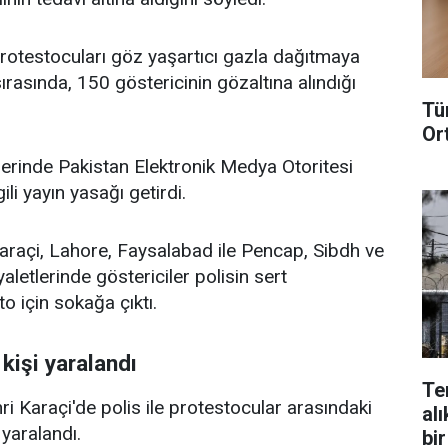
protestocuları göz yaşartıcı gazla dağıtmaya
ırasında, 150 göstericinin gözaltına alındığı
Tü
Or
lerinde Pakistan Elektronik Medya Otoritesi
ili yayın yasağı getirdi.
araçi, Lahore, Faysalabad ile Pencap, Sibdh ve
letlerinde göstericiler polisin sert
o için sokağa çıktı.
kişi yaralandı
Te
i Karaçi'de polis ile protestocular arasındaki
alı
 yaralandı.
bir