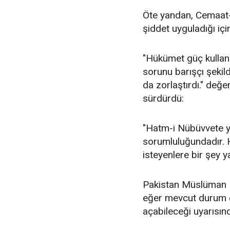
Öte yandan, Cemaat-i 
şiddet uyguladığı içi
"Hükümet güç kullan
sorunu barışçı şekil
da zorlaştırdı." değ
sürdürdü:
"Hatm-i Nübüvvete y
sorumluluğundadır. 
isteyenlere bir şey y
Pakistan Müslüman Bi
eğer mevcut durum ci
açabileceği uyarısın