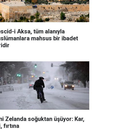
scid-i Aksa, tüm alanıyla
slümanlara mahsus bir ibadet
idir
ni Zelanda soğuktan üşüyor: Kar,
i, fırtına