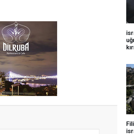
isr
uğ
kır
Fi
isr