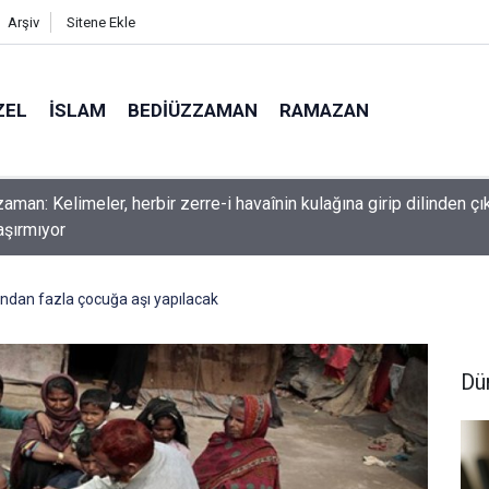
Arşiv
Sitene Ekle
ZEL
İSLAM
BEDIÜZZAMAN
RAMAZAN
nlardan dilinizi çekin, onlardan biri öldüğünde de
ndan fazla çocuğa aşı yapılacak
Dü