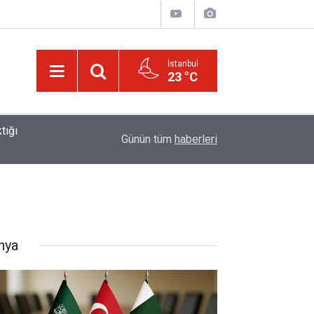
İstanbul
23 °C
01:15
Lût kavmine âid o alt-üst olan şehirleri de kaldır
Günün tüm
haberleri
nya