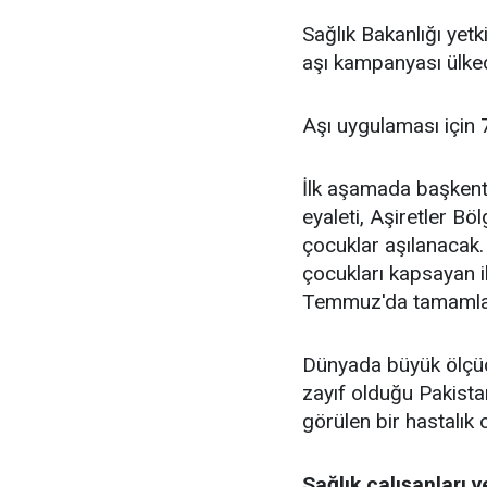
Sağlık Bakanlığı yetk
aşı kampanyası ülke
Aşı uygulaması için 7
İlk aşamada başkent
eyaleti, Aşiretler Bö
çocuklar aşılanacak.
çocukları kapsayan i
Temmuz'da tamamlan
Dünyada büyük ölçüde
zayıf olduğu Pakista
görülen bir hastalık o
Sağlık çalışanları v