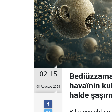
02:15
Bediüzzaman
havaînin kul
08 Ağustos 2026
halde şaşır