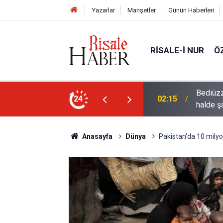
Yazarlar
Manşetler
Günün Haberleri
RISALE-I NUR
Ö
rre-i havaînin kulağına girip dilinden çıktığı
24
01:45
Müslüma
Anasayfa
Dünya
Pakistan'da 10 milyo