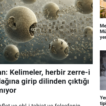
Me
Mü
yer
: Kelimeler, herbir zerre-i
ağına girip dilinden çıktığı
mıyor
Ye
tip