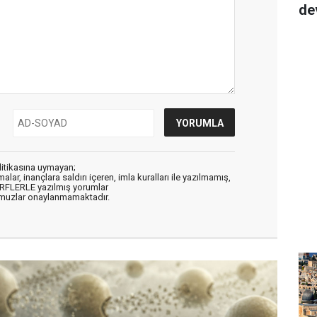
de
litikasına uymayan;
alar, inançlara saldırı içeren, imla kuralları ile yazılmamış,
ARFLERLE yazılmış yorumlar
muzlar onaylanmamaktadır.