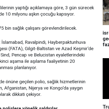
ililerinin yaptığı açıklamaya göre, 3 gün sürecek
de 10 milyonu aşkın çocuğu kapsıyor.
5 bin sağlık çalışanı görevlendirilecek.
is
ge
 İslamabad, Ravalpindi, Hayberpaktunhuva
faz
lgesi (FATA), Gilgit-Baltistan ve Azad Keşmir'de
 Sind, Pencap ve Belucistan eyaletlerindeki
kinci aşama ile aşılama faaliyetinin 20
ması planlanıyor.
 önüne geçilen polio, sağlık hizmetlerinin
n, Afganistan, Nijerya ve Kongo'da yaygın
larak dikkati çekiyor.
Tr
e polislere yönelik saldırılar