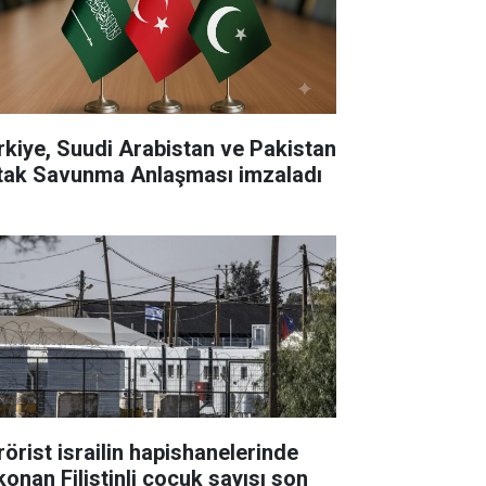
rkiye, Suudi Arabistan ve Pakistan
tak Savunma Anlaşması imzaladı
rörist israilin hapishanelerinde
konan Filistinli çocuk sayısı son