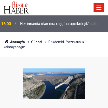
Soykırımcı israil Gazze'de 300 günde en az 300
15:30
çocuğu katletti
Anasayfa
Güncel
Pakdemirli: Yazın susuz
kalmayacağız