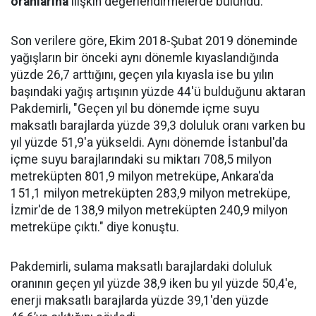
oranlarına
ilişkin değerlendirmelerde bulundu.
Son verilere göre, Ekim 2018-Şubat 2019 döneminde
yağışların bir önceki aynı dönemle kıyaslandığında
yüzde 26,7 arttığını, geçen yıla kıyasla ise bu yılın
başındaki yağış artışının yüzde 44'ü bulduğunu aktaran
Pakdemirli, "Geçen yıl bu dönemde içme suyu
maksatlı barajlarda yüzde 39,3 doluluk oranı varken bu
yıl yüzde 51,9'a yükseldi. Aynı dönemde İstanbul'da
içme suyu barajlarındaki su miktarı 708,5 milyon
metreküpten 801,9 milyon metreküpe, Ankara'da
151,1 milyon metreküpten 283,9 milyon metreküpe,
İzmir'de de 138,9 milyon metreküpten 240,9 milyon
metreküpe çıktı." diye konuştu.
Pakdemirli, sulama maksatlı barajlardaki doluluk
oranının geçen yıl yüzde 38,9 iken bu yıl yüzde 50,4'e,
enerji maksatlı barajlarda yüzde 39,1'den yüzde