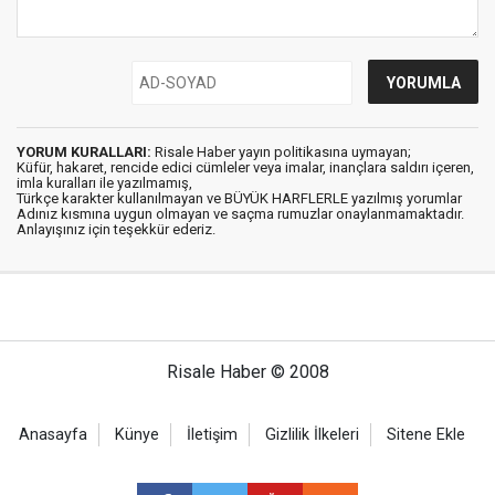
YORUM KURALLARI:
Risale Haber yayın politikasına uymayan;
Küfür, hakaret, rencide edici cümleler veya imalar, inançlara saldırı içeren,
imla kuralları ile yazılmamış,
Türkçe karakter kullanılmayan ve BÜYÜK HARFLERLE yazılmış yorumlar
Adınız kısmına uygun olmayan ve saçma rumuzlar onaylanmamaktadır.
Anlayışınız için teşekkür ederiz.
Risale Haber © 2008
Anasayfa
Künye
İletişim
Gizlilik İlkeleri
Sitene Ekle