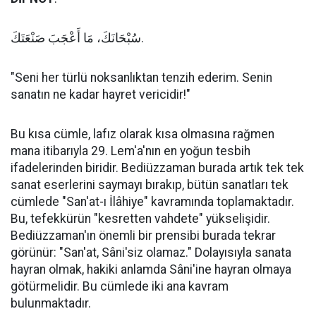
سُبْحَانَكَ، مَا أَعْجَبَ صَنْعَتَكَ.
"Seni her türlü noksanlıktan tenzih ederim. Senin
sanatın ne kadar hayret vericidir!"
Bu kısa cümle, lafız olarak kısa olmasına rağmen
mana itibarıyla 29. Lem'a'nın en yoğun tesbih
ifadelerinden biridir. Bediüzzaman burada artık tek tek
sanat eserlerini saymayı bırakıp, bütün sanatları tek
cümlede "San'at-ı İlâhiye" kavramında toplamaktadır.
Bu, tefekkürün "kesretten vahdete" yükselişidir.
Bediüzzaman'ın önemli bir prensibi burada tekrar
görünür: "San'at, Sâni'siz olamaz." Dolayısıyla sanata
hayran olmak, hakiki anlamda Sâni'ine hayran olmaya
götürmelidir. Bu cümlede iki ana kavram
bulunmaktadır.