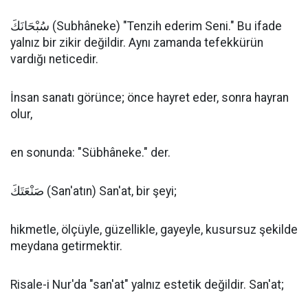
سُبْحَانَكَ (Subhâneke) "Tenzih ederim Seni." Bu ifade
yalnız bir zikir değildir. Aynı zamanda tefekkürün
vardığı neticedir.
İnsan sanatı görünce; önce hayret eder, sonra hayran
olur,
en sonunda: "Sübhâneke." der.
صَنْعَتَكَ (San'atın) San'at, bir şeyi;
hikmetle, ölçüyle, güzellikle, gayeyle, kusursuz şekilde
meydana getirmektir.
Risale-i Nur'da "san'at" yalnız estetik değildir. San'at;