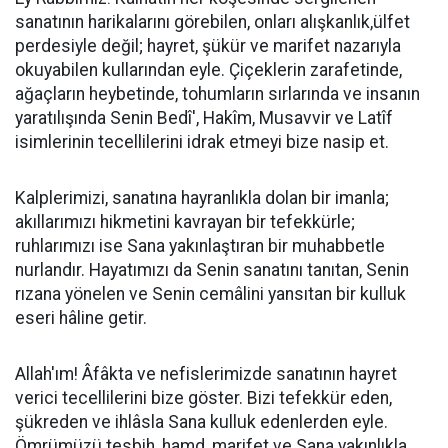
sanatının harikalarını görebilen, onları alışkanlık,ülfet
perdesiyle değil; hayret, şükür ve marifet nazarıyla
okuyabilen kullarından eyle. Çiçeklerin zarafetinde,
ağaçların heybetinde, tohumların sırlarında ve insanın
yaratılışında Senin Bedî', Hakîm, Musavvir ve Latîf
isimlerinin tecellilerini idrak etmeyi bize nasip et.
Kalplerimizi, sanatına hayranlıkla dolan bir imanla;
akıllarımızı hikmetini kavrayan bir tefekkürle;
ruhlarımızı ise Sana yakınlaştıran bir muhabbetle
nurlandır. Hayatımızı da Senin sanatını tanıtan, Senin
rızana yönelen ve Senin cemâlini yansıtan bir kulluk
eseri hâline getir.
Allah'ım! Âfâkta ve nefislerimizde sanatının hayret
verici tecellilerini bize göster. Bizi tefekkür eden,
şükreden ve ihlâsla Sana kulluk edenlerden eyle.
Ömrümüzü tesbih, hamd, marifet ve Sana yakınlıkla