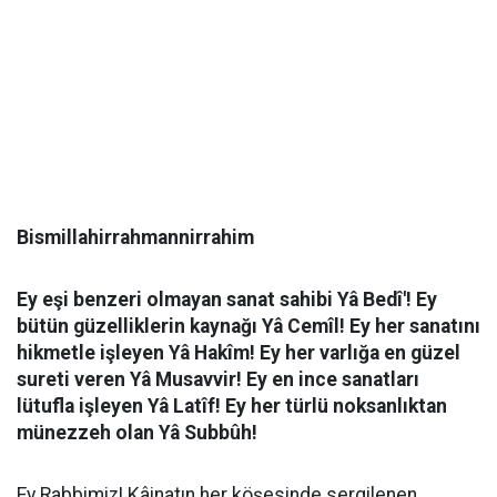
Bismillahirrahmannirrahim
Ey eşi benzeri olmayan sanat sahibi Yâ Bedî'! Ey
bütün güzelliklerin kaynağı Yâ Cemîl! Ey her sanatını
hikmetle işleyen Yâ Hakîm! Ey her varlığa en güzel
sureti veren Yâ Musavvir! Ey en ince sanatları
lütufla işleyen Yâ Latîf! Ey her türlü noksanlıktan
münezzeh olan Yâ Subbûh!
Ey Rabbimiz! Kâinatın her köşesinde sergilenen