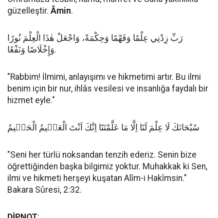
güzelleştir.
Âmin
.
رَبِّ زِدْنِي عِلْمًا وَفَهْمًا وَحِكْمَةً، وَاجْعَلْ هٰذَا الْعِلْمَ نُورًا
وَإِخْلَاصًا وَنَفْعًا.
"Rabbim! İlmimi, anlayışımı ve hikmetimi artır. Bu ilmi
benim için bir nur, ihlâs vesilesi ve insanlığa faydalı bir
hizmet eyle."
سُبْحَانَكَ لَا عِلْمَ لَنَٓا اِلَّا مَا عَلَّمْتَنَٓا اِنَّكَ اَنْتَ الْعَلٖيمُ الْحَكٖيمُ
"Seni her türlü noksandan tenzih ederiz. Senin bize
öğrettiğinden başka bilgimiz yoktur. Muhakkak ki Sen,
ilmi ve hikmeti herşeyi kuşatan Alîm-i Hakîmsin."
Bakara Sûresi, 2:32.
DİPNOT
: