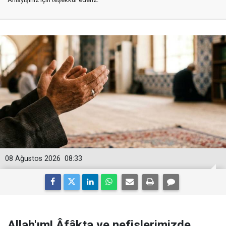
08 Ağustos 2026
08:33
Allah'ım! Âfâkta ve nefislerimizde