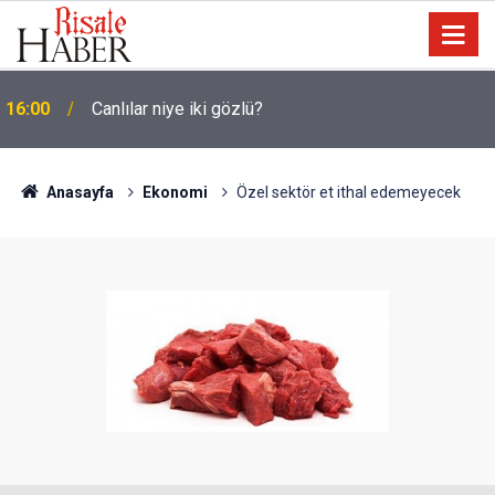
15:35
Sosyal medya, derslerde başarısızlığa yol açıyor
Anasayfa
Ekonomi
Özel sektör et ithal edemeyecek