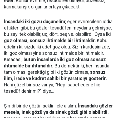
eder.
Bunlar evrimle, tesadüfen olsaydı, düzensiz,
karmakarışık organlar ortaya çıkacaktı.
İnsandaki iki gözü düşünelim
; eğer evrimcilerin iddia
ettikleri gibi, bu gözler tesadüfen meydana gelmişse,
bu sayı tek olabilir, üç, dört, beş vs. olabilirdi. Oysa
iki
göz olması, sonsuz ihtimalde bir ihtimaldir.
Kabul
edelim ki, sizde iki adet göz oldu. Sizin kardeşinizde,
iki göz olması yine sonsuz ihtimalde bir ihtimaldir.
Kısacası,
bütün insanlarda iki göz olması sonsuz
ihtimalde bir ihtimaldir.
Bu demektir ki, her insanda
tam olması gerektiği gibi iki gözün olması,
sonsuz
ilim, irade ve kudret sahibi bir yaratıcıyı gösterir.
Hani güzel bir söz var ya; “Hep isabet edene hiç
tesadüf denir mi?” diye...
Şimdi bir de gözün şeklini ele alalım.
İnsandaki gözler
mesela, inek gözü ya da sinek gözü gibi olabilirdi.