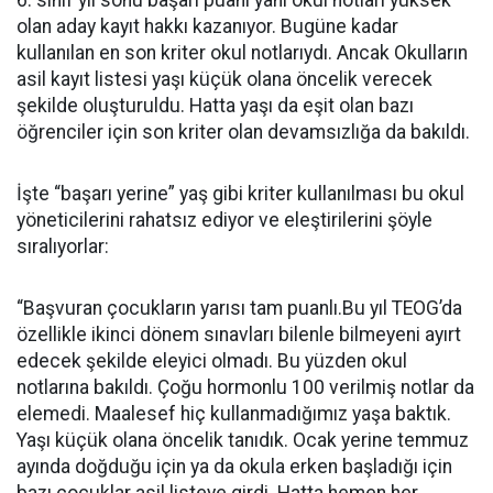
6. sınıf yıl sonu başarı puanı yani okul notları yüksek
olan aday kayıt hakkı kazanıyor. Bugüne kadar
kullanılan en son kriter okul notlarıydı. Ancak Okulların
asil kayıt listesi yaşı küçük olana öncelik verecek
şekilde oluşturuldu. Hatta yaşı da eşit olan bazı
öğrenciler için son kriter olan devamsızlığa da bakıldı.
İşte “başarı yerine” yaş gibi kriter kullanılması bu okul
yöneticilerini rahatsız ediyor ve eleştirilerini şöyle
sıralıyorlar:
“Başvuran çocukların yarısı tam puanlı.Bu yıl TEOG’da
özellikle ikinci dönem sınavları bilenle bilmeyeni ayırt
edecek şekilde eleyici olmadı. Bu yüzden okul
notlarına bakıldı. Çoğu hormonlu 100 verilmiş notlar da
elemedi. Maalesef hiç kullanmadığımız yaşa baktık.
Yaşı küçük olana öncelik tanıdık. Ocak yerine temmuz
ayında doğduğu için ya da okula erken başladığı için