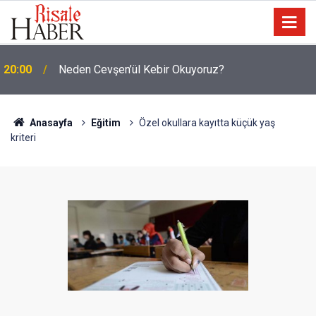
19:25
Dost Tv Kurucusu Yaşar Erdoğan vefat etti
Anasayfa
Eğitim
Özel okullara kayıtta küçük yaş
kriteri