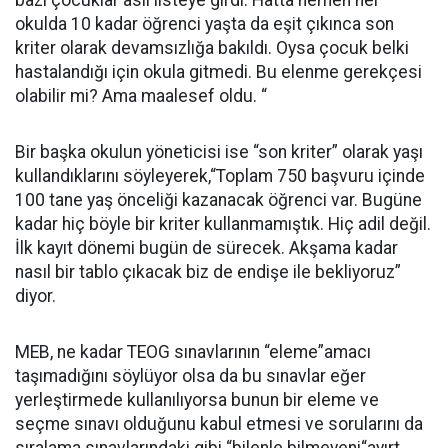
bazı çocuklar asil listeye girdi. Hatta hemen her
okulda 10 kadar öğrenci yaşta da eşit çıkınca son
kriter olarak devamsızlığa bakıldı. Oysa çocuk belki
hastalandığı için okula gitmedi. Bu elenme gerekçesi
olabilir mi? Ama maalesef oldu. “
Bir başka okulun yöneticisi ise “son kriter” olarak yaşı
kullandıklarını söyleyerek,“Toplam 750 başvuru içinde
100 tane yaş önceliği kazanacak öğrenci var. Bugüne
kadar hiç böyle bir kriter kullanmamıştık. Hiç adil değil.
İlk kayıt dönemi bugün de sürecek. Akşama kadar
nasıl bir tablo çıkacak biz de endişe ile bekliyoruz”
diyor.
MEB, ne kadar TEOG sınavlarının “eleme”amacı
taşımadığını söylüyor olsa da bu sınavlar eğer
yerleştirmede kullanılıyorsa bunun bir eleme ve
seçme sınavı olduğunu kabul etmesi ve sorularını da