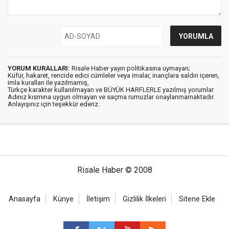
YORUM KURALLARI:
Risale Haber yayın politikasına uymayan;
Küfür, hakaret, rencide edici cümleler veya imalar, inançlara saldırı içeren,
imla kuralları ile yazılmamış,
Türkçe karakter kullanılmayan ve BÜYÜK HARFLERLE yazılmış yorumlar
Adınız kısmına uygun olmayan ve saçma rumuzlar onaylanmamaktadır.
Anlayışınız için teşekkür ederiz.
Risale Haber © 2008
Anasayfa
Künye
İletişim
Gizlilik İlkeleri
Sitene Ekle