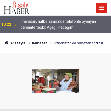
İmamdan, hutbe sırasında telefonla oynayan
10:22
cemaate tepki: Aşağı ineceğim!
Anasayfa
Ramazan
Özbekistan'da ramazan sofrası