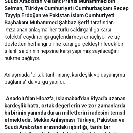
Suudi Arabistan Veliaht Prensi Muhammed bin
Selman, Türkiye Cumhuriyeti Cumhurbaşkanı Recep
Tayyip Erdoğan ve Pakistan İslam Cumhuriyeti
Başbakanı Muhammed Şahbaz Şerif
tarafından
imzalanan anlaşma, her türlü saldırganlığa karşı
kolektif caydırıcılığı güçlendirmeyi amaçlıyor ve üç
devletten herhangi birine karşı gerçekleştirilecek bir
silahlı saldırının hepsine karşı yapılmış sayılacağını
hükme bağlıyor.
Anlaşmada "ortak tarih, inanç, kardeşlik ve dayanışma
bağlarına" da vurgu yapıldı:
"Anadolu'dan Hicaz'a, İslamabad'dan Riyad'a uzanan
kardeşlik hattı, ortak değerlerin ve zor zamanlarda
birbirinin yanında duran milletlerin iradesini temsil
etmektedir. Mekke Anlaşması Türkiye, Pakistan ve
Suudi Arabistan arasındaki işbirliği, tarihi bir