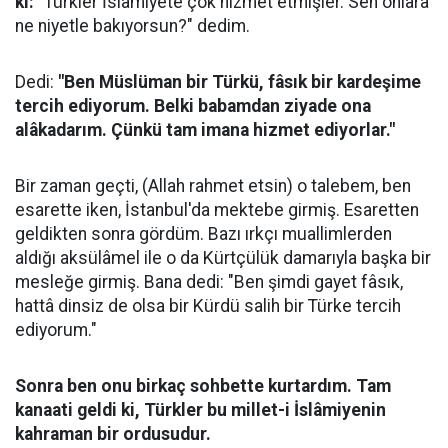
ki:
"Türkler İslâmiyete çok hizmet etmişler. Sen onlara
ne niyetle bakıyorsun?" dedim.
Dedi:
"Ben Müslüman bir Türkü, fâsık bir kardeşime
tercih ediyorum. Belki babamdan ziyade ona
alâkadarım. Çünkü tam imana hizmet ediyorlar."
Bir zaman geçti, (Allah rahmet etsin) o talebem, ben
esarette iken, İstanbul'da mektebe girmiş. Esaretten
geldikten sonra gördüm. Bazı ırkçı muallimlerden
aldığı aksülâmel ile o da Kürtçülük damarıyla başka bir
mesleğe girmiş. Bana dedi: "Ben şimdi gayet fâsık,
hattâ dinsiz de olsa bir Kürdü salih bir Türke tercih
ediyorum."
Sonra ben onu birkaç sohbette kurtardım. Tam
kanaati geldi ki, Türkler bu millet-i İslâmiyenin
kahraman bir ordusudur.