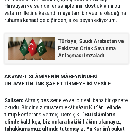
Hıristiyan ve sâir dinler sahiplerinin dostluklarını bu
vatan milletine kazandırmaya tam bir vesile olacağına
ruhuma kanaat geldiğinden, size beyan ediyorum.
Türkiye, Suudi Arabistan ve
Pakistan Ortak Savunma
Anlaşması imzaladı
AKVAM-I İSLÂMİYENİN MÂBEYNİNDEKİ
UHUVVETİNİ İNKİŞAF ETTİRMEYE İKİ VESİLE
Salisen:
Altmış beş sene evvel bir vali bana bir gazete
okudu. Bir dinsiz müstemlekât nâzırı Kur'ân'ı elinde
tutup konferans vermiş. Demiş ki: "
Bu İslâmların
elinde kaldıkça, biz onlara hakikî hâkim olamayız,
tahakkümümüz altında tutamayız. Ya Kur'ân'ı sukut