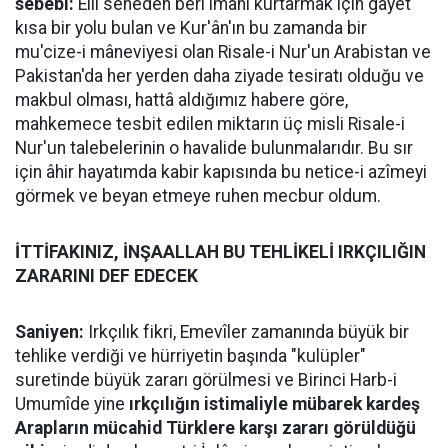
sebebi:
Elli seneden beri imanı kurtarmak için gayet
kısa bir yolu bulan ve Kur'ân'ın bu zamanda bir
mu'cize-i mâneviyesi olan Risale-i Nur'un Arabistan ve
Pakistan'da her yerden daha ziyade tesiratı olduğu ve
makbul olması, hattâ aldığımız habere göre,
mahkemece tesbit edilen miktarın üç misli Risale-i
Nur'un talebelerinin o havalide bulunmalarıdır. Bu sır
için âhir hayatımda kabir kapısında bu netice-i azîmeyi
görmek ve beyan etmeye ruhen mecbur oldum.
İTTİFAKINIZ, İNŞAALLAH BU TEHLİKELİ IRKÇILIĞIN
ZARARINI DEF EDECEK
Saniyen:
Irkçılık fikri, Emevîler zamanında büyük bir
tehlike verdiği ve hürriyetin başında "kulüpler"
suretinde büyük zararı görülmesi ve Birinci Harb-i
Umumîde yine
ırkçılığın istimaliyle mübarek kardeş
Arapların mücahid Türklere karşı zararı görüldüğü