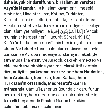
daha büyük bir darülfünun, bir İslâm üniversitesi
Asya'da lâzımdır.
Tâ ki İslâm kavimlerini, meselâ:
Arabistan, Hindistan, İran, Kafkas, Türkistan,
Kürdistan'daki milletleri, menfi ırkçılık ifsat etmesin.
Hakikî, müsbet ve kudsî ve umumî milliyet-i hakikiye
olan İslâmiyet milliyeti ile اِنَّمَا الْمُؤْمِنُونَ اِخْوَةٌ ("Ancak
mü'minler kardeştirler." Hucurât Sûresi, 49:10.)
Kur'ân'ın bir kanun-u esasîsinin tam inkişafına mazhar
olsun. Ve felsefe fünunu ile ulûm-u diniye birbiriyle
barışsın ve Avrupa medeniyeti, İslâmiyet hakaikiyle
tam musalâha etsin. Ve Anadolu'daki ehl-i mektep ve
ehl-i medrese birbirine yardımcı olarak ittifak etsin
diye,
vilâyât-ı şarkiyenin merkezinde hem Hindistan,
hem Arabistan, hem İran, hem Kafkas, hem
Türkistan'ın ortasında, Medresetü'z-Zehra
mânâsında
, Câmiü'l-Ezher üslûbunda bir darülfünun,
hem mektep, hem medrese olarak bir üniversite için,
tam elli beş senedir Risale-i Nur'un hakaikine
çalıştığım gibi ona da çalışmışım.