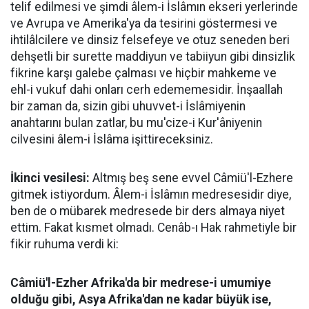
telif edilmesi ve şimdi âlem-i İslâmın ekseri yerlerinde
ve Avrupa ve Amerika'ya da tesirini göstermesi ve
ihtilâlcilere ve dinsiz felsefeye ve otuz seneden beri
dehşetli bir surette maddiyun ve tabiiyun gibi dinsizlik
fikrine karşı galebe çalması ve hiçbir mahkeme ve
ehl-i vukuf dahi onları cerh edememesidir. İnşaallah
bir zaman da, sizin gibi uhuvvet-i İslâmiyenin
anahtarını bulan zatlar, bu mu'cize-i Kur'âniyenin
cilvesini âlem-i İslâma işittireceksiniz.
İkinci vesilesi:
Altmış beş sene evvel Câmiü'l-Ezhere
gitmek istiyordum. Âlem-i İslâmın medresesidir diye,
ben de o mübarek medresede bir ders almaya niyet
ettim. Fakat kısmet olmadı. Cenâb-ı Hak rahmetiyle bir
fikir ruhuma verdi ki:
Câmiü'l-Ezher Afrika'da bir medrese-i umumiye
olduğu gibi, Asya Afrika'dan ne kadar büyük ise,