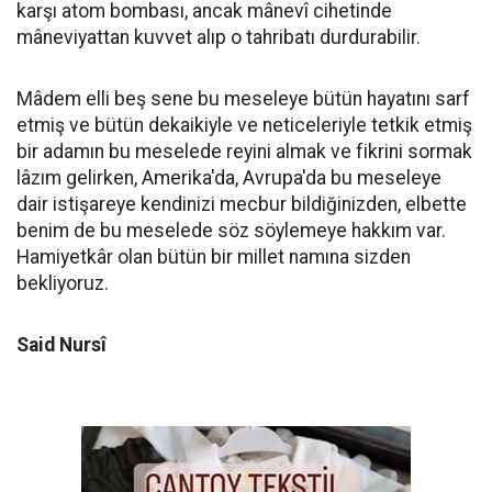
karşı atom bombası, ancak mânevî cihetinde
mâneviyattan kuvvet alıp o tahribatı durdurabilir.
Mâdem elli beş sene bu meseleye bütün hayatını sarf
etmiş ve bütün dekaikiyle ve neticeleriyle tetkik etmiş
bir adamın bu meselede reyini almak ve fikrini sormak
lâzım gelirken, Amerika'da, Avrupa'da bu meseleye
dair istişareye kendinizi mecbur bildiğinizden, elbette
benim de bu meselede söz söylemeye hakkım var.
Hamiyetkâr olan bütün bir millet namına sizden
bekliyoruz.
Said Nursî