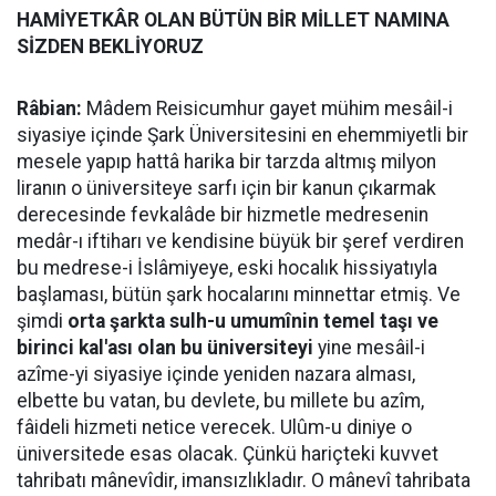
HAMİYETKÂR OLAN BÜTÜN BİR MİLLET NAMINA
SİZDEN BEKLİYORUZ
Râbian:
Mâdem Reisicumhur gayet mühim mesâil-i
siyasiye içinde Şark Üniversitesini en ehemmiyetli bir
mesele yapıp hattâ harika bir tarzda altmış milyon
liranın o üniversiteye sarfı için bir kanun çıkarmak
derecesinde fevkalâde bir hizmetle medresenin
medâr-ı iftiharı ve kendisine büyük bir şeref verdiren
bu medrese-i İslâmiyeye, eski hocalık hissiyatıyla
başlaması, bütün şark hocalarını minnettar etmiş. Ve
şimdi
orta şarkta sulh-u umumînin temel taşı ve
birinci kal'ası olan bu üniversiteyi
yine mesâil-i
azîme-yi siyasiye içinde yeniden nazara alması,
elbette bu vatan, bu devlete, bu millete bu azîm,
fâideli hizmeti netice verecek. Ulûm-u diniye o
üniversitede esas olacak. Çünkü hariçteki kuvvet
tahribatı mânevîdir, imansızlıkladır. O mânevî tahribata