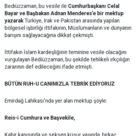
Bediüzzaman, bu vesile ile
Cumhurbaşkanı Celal
Bayar ve Başbakan Adnan Menderes’e bir mektup
yazarak
Türkiye, Irak ve Pakistan arasında yapılan
bölgesel işbirliği ittifakının, Müslümanların ve dünyanın
barışını sağlayacağına dikkat çekmişti.
İttifakın İslam kardeşliğinin teminine vesile olacağını
vurgulayan Bediüzzaman, bu şekilde tehlikeli ırkçılığın
zararının def edileceğini ifade etmişti.
BÜTÜN RUH-U CANIMIZLA TEBRİK EDİYORUZ
Emirdağ Lahikası'nda yer alan mektup şöyle:
Reis-i Cumhura ve Başvekile,
Kabir kapısında ve seksen küsur yaşında, birkaç