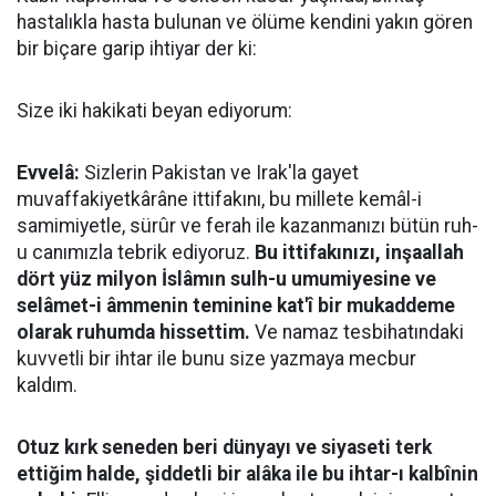
hastalıkla hasta bulunan ve ölüme kendini yakın gören
bir biçare garip ihtiyar der ki:
Size iki hakikati beyan ediyorum:
Evvelâ:
Sizlerin Pakistan ve Irak'la gayet
muvaffakiyetkârâne ittifakını, bu millete kemâl-i
samimiyetle, sürûr ve ferah ile kazanmanızı bütün ruh-
u canımızla tebrik ediyoruz.
Bu ittifakınızı, inşaallah
dört yüz milyon İslâmın sulh-u umumiyesine ve
selâmet-i âmmenin teminine kat'î bir mukaddeme
olarak ruhumda hissettim.
Ve namaz tesbihatındaki
kuvvetli bir ihtar ile bunu size yazmaya mecbur
kaldım.
Otuz kırk seneden beri dünyayı ve siyaseti terk
ettiğim halde, şiddetli bir alâka ile bu ihtar-ı kalbînin