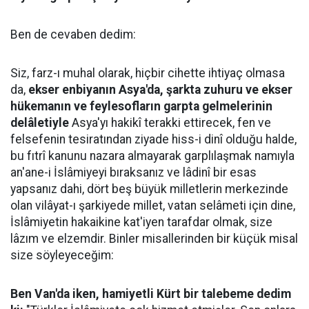
Ben de cevaben dedim:
Siz, farz-ı muhal olarak, hiçbir cihette ihtiyaç olmasa
da,
ekser enbiyanın Asya'da, şarkta zuhuru ve ekser
hükemanın ve feylesofların garpta gelmelerinin
delâletiyle
Asya'yı hakikî terakki ettirecek, fen ve
felsefenin tesiratından ziyade hiss-i dinî olduğu halde,
bu fıtrî kanunu nazara almayarak garplılaşmak namıyla
an'ane-i İslâmiyeyi bıraksanız ve lâdinî bir esas
yapsanız dahi, dört beş büyük milletlerin merkezinde
olan vilâyat-ı şarkiyede millet, vatan selâmeti için dine,
İslâmiyetin hakaikine kat'iyen tarafdar olmak, size
lâzım ve elzemdir. Binler misallerinden bir küçük misal
size söyleyeceğim:
Ben Van'da iken, hamiyetli Kürt bir talebeme dedim