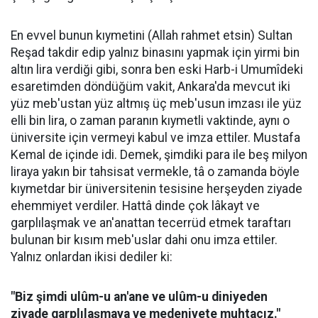
En evvel bunun kıymetini (Allah rahmet etsin) Sultan
Reşad takdir edip yalnız binasını yapmak için yirmi bin
altın lira verdiği gibi, sonra ben eski Harb-i Umumîdeki
esaretimden döndüğüm vakit, Ankara'da mevcut iki
yüz meb'ustan yüz altmış üç meb'usun imzası ile yüz
elli bin lira, o zaman paranın kıymetli vaktinde, aynı o
üniversite için vermeyi kabul ve imza ettiler. Mustafa
Kemal de içinde idi. Demek, şimdiki para ile beş milyon
liraya yakın bir tahsisat vermekle, tâ o zamanda böyle
kıymetdar bir üniversitenin tesisine herşeyden ziyade
ehemmiyet verdiler. Hattâ dinde çok lâkayt ve
garplılaşmak ve an'anattan tecerrüd etmek taraftarı
bulunan bir kısım meb'uslar dahi onu imza ettiler.
Yalnız onlardan ikisi dediler ki:
"Biz şimdi ulûm-u an'ane ve ulûm-u diniyeden
ziyade garplılaşmaya ve medeniyete muhtacız."