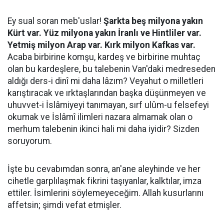
Ey sual soran meb'uslar!
Şarkta beş milyona yakın
Kürt var. Yüz milyona yakın İranlı ve Hintliler var.
Yetmiş milyon Arap var. Kırk milyon Kafkas var.
Acaba birbirine komşu, kardeş ve birbirine muhtaç
olan bu kardeşlere, bu talebenin Van'daki medreseden
aldığı ders-i dinî mi daha lâzım? Veyahut o milletleri
karıştıracak ve ırktaşlarından başka düşünmeyen ve
uhuvvet-i İslâmiyeyi tanımayan, sırf ulûm-u felsefeyi
okumak ve İslâmî ilimleri nazara almamak olan o
merhum talebenin ikinci hali mi daha iyidir? Sizden
soruyorum.
İşte bu cevabımdan sonra, an'ane aleyhinde ve her
cihetle garplılaşmak fikrini taşıyanlar, kalktılar, imza
ettiler. İsimlerini söylemeyeceğim. Allah kusurlarını
affetsin; şimdi vefat etmişler.