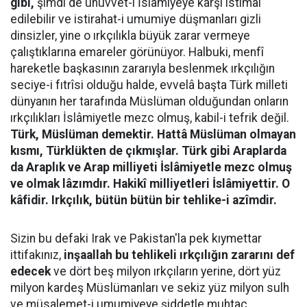
gibi,
şimdi de uhuvvet-i İslâmiyeye karşı istimal
edilebilir ve istirahat-i umumiye düşmanları gizli
dinsizler, yine o ırkçılıkla büyük zarar vermeye
çalıştıklarına emareler görünüyor. Halbuki, menfî
hareketle başkasının zararıyla beslenmek ırkçılığın
seciye-i fıtrîsi olduğu halde, evvelâ başta Türk milleti
dünyanın her tarafında Müslüman olduğundan onların
ırkçılıkları İslâmiyetle mezc olmuş, kabil-i tefrik değil.
Türk, Müslüman demektir. Hattâ Müslüman olmayan
kısmı, Türklükten de çıkmışlar. Türk gibi Araplarda
da Araplık ve Arap milliyeti İslâmiyetle mezc olmuş
ve olmak lâzımdır. Hakikî milliyetleri İslâmiyettir. O
kâfidir. Irkçılık, bütün bütün bir tehlike-i azîmdir.
Sizin bu defaki Irak ve Pakistan'la pek kıymettar
ittifakınız,
inşaallah bu tehlikeli ırkçılığın zararını def
edecek
ve dört beş milyon ırkçıların yerine, dört yüz
milyon kardeş Müslümanları ve sekiz yüz milyon sulh
ve müsalemet-i umumiyeye şiddetle muhtaç