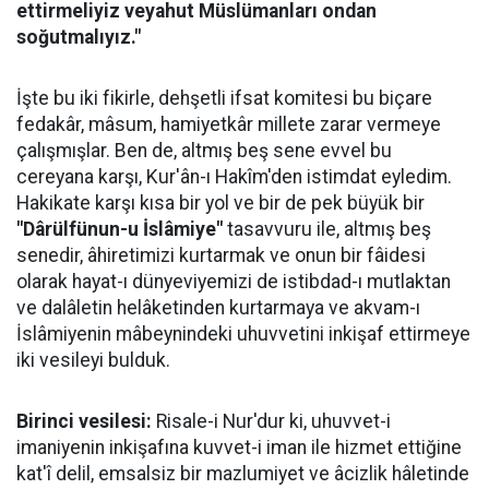
ettirmeliyiz veyahut Müslümanları ondan
soğutmalıyız."
İşte bu iki fikirle, dehşetli ifsat komitesi bu biçare
fedakâr, mâsum, hamiyetkâr millete zarar vermeye
çalışmışlar. Ben de, altmış beş sene evvel bu
cereyana karşı, Kur'ân-ı Hakîm'den istimdat eyledim.
Hakikate karşı kısa bir yol ve bir de pek büyük bir
"Dârülfünun-u İslâmiye"
tasavvuru ile, altmış beş
senedir, âhiretimizi kurtarmak ve onun bir fâidesi
olarak hayat-ı dünyeviyemizi de istibdad-ı mutlaktan
ve dalâletin helâketinden kurtarmaya ve akvam-ı
İslâmiyenin mâbeynindeki uhuvvetini inkişaf ettirmeye
iki vesileyi bulduk.
Birinci vesilesi:
Risale-i Nur'dur ki, uhuvvet-i
imaniyenin inkişafına kuvvet-i iman ile hizmet ettiğine
kat'î delil, emsalsiz bir mazlumiyet ve âcizlik hâletinde