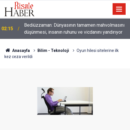
01:45
Paçalarını yerde sürünmeyecek şekilde yukarıda tut
Anasayfa
Bilim - Teknoloji
Oyun hilesi sitelerine ilk
kez ceza verildi