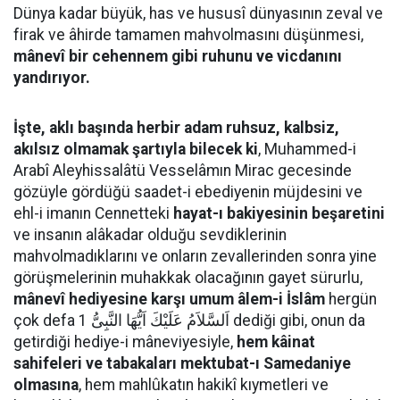
Dünya kadar büyük, has ve hususî dünyasının zeval ve
firak ve âhirde tamamen mahvolmasını düşünmesi,
mânevî bir cehennem gibi ruhunu ve vicdanını
yandırıyor.
İşte, aklı başında herbir adam ruhsuz, kalbsiz,
akılsız olmamak şartıyla bilecek ki
, Muhammed-i
Arabî Aleyhissalâtü Vesselâmın Mirac gecesinde
gözüyle gördüğü saadet-i ebediyenin müjdesini ve
ehl-i imanın Cennetteki
hayat-ı bakiyesinin beşaretini
ve insanın alâkadar olduğu sevdiklerinin
mahvolmadıklarını ve onların zevallerinden sonra yine
görüşmelerinin muhakkak olacağının gayet sürurlu,
mânevî hediyesine karşı umum âlem-i İslâm
hergün
çok defa اَلسَّلاَمُ عَلَيْكَ اَيُّهَا النَّبِىُّ 1 dediği gibi, onun da
getirdiği hediye-i mâneviyesiyle,
hem kâinat
sahifeleri ve tabakaları mektubat-ı Samedaniye
olmasına
, hem mahlûkatın hakikî kıymetleri ve