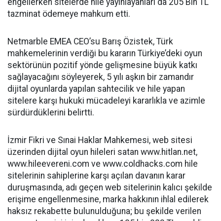
engellerken sitelerde hile yayınlayanları da 205 Bin TL
tazminat ödemeye mahkum etti.
Netmarble EMEA CEO’su Barış Özistek, Türk
mahkemelerinin verdiği bu kararın Türkiye’deki oyun
sektörünün pozitif yönde gelişmesine büyük katkı
sağlayacağını söyleyerek, 5 yılı aşkın bir zamandır
dijital oyunlarda yapılan sahtecilik ve hile yapan
sitelere karşı hukuki mücadeleyi kararlıkla ve azimle
sürdürdüklerini belirtti.
İzmir Fikri ve Sınai Haklar Mahkemesi, web sitesi
üzerinden dijital oyun hileleri satan www.hitlan.net,
www.hileevereni.com ve www.coldhacks.com hile
sitelerinin sahiplerine karşı açılan davanın karar
duruşmasında, adı geçen web sitelerinin kalıcı şekilde
erişime engellenmesine, marka hakkının ihlal edilerek
haksız rekabette bulunulduğuna; bu şekilde verilen