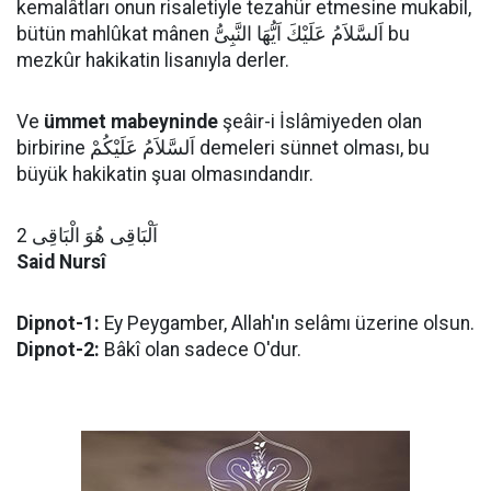
kemalâtları onun risaletiyle tezahür etmesine mukabil,
bütün mahlûkat mânen اَلسَّلاَمُ عَلَيْكَ اَيُّهَا النَّبِىُّ bu
mezkûr hakikatin lisanıyla derler.
Ve
ümmet mabeyninde
şeâir-i İslâmiyeden olan
birbirine اَلسَّلاَمُ عَلَيْكُمْ demeleri sünnet olması, bu
büyük hakikatin şuaı olmasındandır.
اَلْبَاقِى هُوَ الْبَاقِى 2
Said Nursî
Dipnot-1:
Ey Peygamber, Allah'ın selâmı üzerine olsun.
Dipnot-2:
Bâkî olan sadece O'dur.