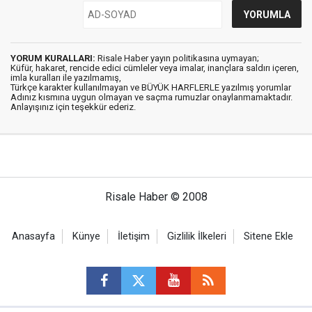
YORUM KURALLARI:
Risale Haber yayın politikasına uymayan;
Küfür, hakaret, rencide edici cümleler veya imalar, inançlara saldırı içeren,
imla kuralları ile yazılmamış,
Türkçe karakter kullanılmayan ve BÜYÜK HARFLERLE yazılmış yorumlar
Adınız kısmına uygun olmayan ve saçma rumuzlar onaylanmamaktadır.
Anlayışınız için teşekkür ederiz.
Risale Haber © 2008
Anasayfa
Künye
İletişim
Gizlilik İlkeleri
Sitene Ekle