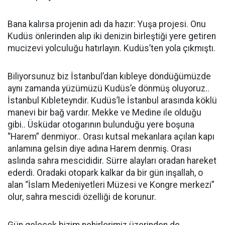
Bana kalırsa projenin adı da hazır: Yuşa projesi. Onu
Kudüs önlerinden alıp iki denizin birleştiği yere getiren
mucizevi yolculuğu hatırlayın. Kudüs’ten yola çıkmıştı.
Biliyorsunuz biz İstanbul’dan kıbleye döndüğümüzde
aynı zamanda yüzümüzü Kudüs’e dönmüş oluyoruz..
İstanbul Kıbleteyndir. Kudüs’le İstanbul arasında köklü
manevi bir bağ vardır. Mekke ve Medine ile olduğu
gibi.. Üsküdar otogarının bulunduğu yere boşuna
“Harem” denmiyor.. Orası kutsal mekanlara açılan kapı
anlamına gelsin diye adına Harem denmiş. Orası
aslında sahra mescididir. Sürre alayları oradan hareket
ederdi. Oradaki otopark kalkar da bir gün inşallah, o
alan “İslam Medeniyetleri Müzesi ve Kongre merkezi”
olur, sahra mescidi özelliği de korunur.