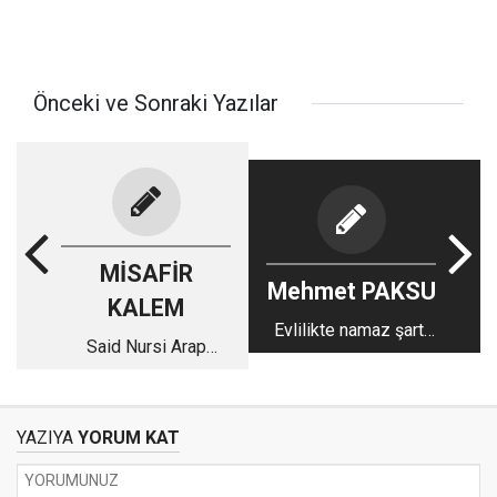
Önceki ve Sonraki Yazılar
MİSAFİR
Mehmet PAKSU
KALEM
Evlilikte namaz şartı
Said Nursi Arap
aranmalı mı?
isyanlarını destekler
miydi?
YAZIYA
YORUM KAT