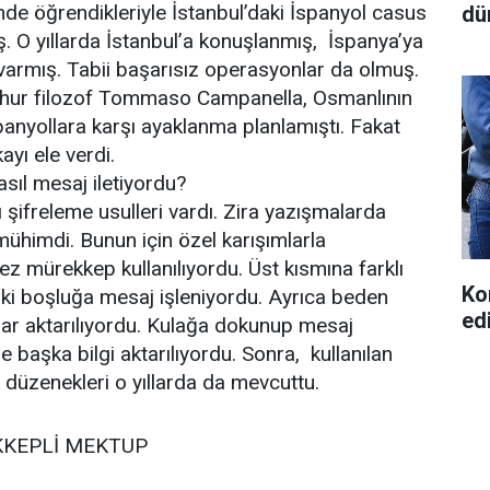
nde öğrendikleriyle İstanbul’daki İspanyol casus
dü
. O yıllarda İstanbul’a konuşlanmış, İspanya’ya
varmış. Tabii başarısız operasyonlar da olmuş.
şhur filozof Tommaso Campanella, Osmanlının
spanyollara karşı ayaklanma planlamıştı. Fakat
ayı ele verdi.
asıl mesaj iletiyordu?
 şifreleme usulleri vardı. Zira yazışmalarda
ühimdi. Bunun için özel karışımlarla
z mürekkep kullanılıyordu. Üst kısmına farklı
Ko
daki boşluğa mesaj işleniyordu. Ayrıca beden
ed
jlar aktarılıyordu. Kulağa dokunup mesaj
yle başka bilgi aktarılıyordu. Sonra, kullanılan
t düzenekleri o yıllarda da mevcuttu.
KEPLİ MEKTUP