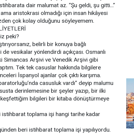
stihbarata dair malumat az. “Şu geldi, şu gitti…”
 ama aristokrasi olmadığı için insan hikâyesi
üzden çok kolay olduğunu söyleyemem.
LİYETLERİ
niz peki?
ştırıyorsanız, belirli bir konuya bağlı
 de vesikalar yönlendirdi açıkçası. Osmanlı
ki Simancas Arşivi ve Venedik Arşivi gibi
aptım. Tek tek casuslar hakkında bilgilere
celeri İspanyol ajanlar çok çıktı karşıma.
aratorluğu’nda casusluk vardı” deyip malumu
usta derinlemesine bir şeyler yazıp, bir ilki
 keşfettiğim bilgileri bir kitaba dönüştürmeye
 istihbarat toplama işi hangi tarihe kadar
ünden beri istihbarat toplama işi yapılıyordu.