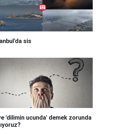
tanbul'da sis
ye 'dilimin ucunda' demek zorunda
lıyoruz?