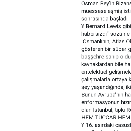
Osman Bey’in Bizans’a
müesseseleşmiş istih
sonrasında başladı.
¥ Bernard Lewis gibi 
habersizdi” sözü ne
Osmanlının, Atlas O
gösteren bir süper 
başşehre sahip olduğ
kaynaklardan bile hab
entelektüel gelişmel
çalışmalarla ortaya
şey yaşandığında, ik
Bunun Avrupa’nın ha
enformasyonun hızın
olan İstanbul, tıpkı 
HEM TÜCCAR HEM
¥ 16. asırdaki casusla