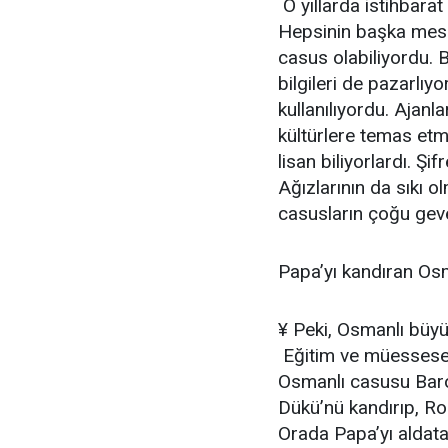
O yıllarda istihbarat
Hepsinin başka mesle
casus olabiliyordu. B
bilgileri de pazarlı
kullanılıyordu. Ajanla
kültürlere temas etmi
lisan biliyorlardı. Şif
Ağızlarının da sıkı 
casusların çoğu geve
Papa’yı kandıran Osm
¥ Peki, Osmanlı büy
Eğitim ve müessese 
Osmanlı casusu Baron
Dükü’nü kandırıp, R
Orada Papa’yı aldata