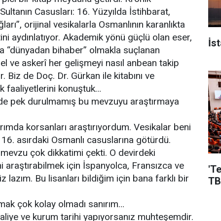
Sultanın Casusları: 16. Yüzyılda İstihbarat,
arı”, orijinal vesikalarla Osmanlının karanlıkta
tini aydınlatıyor. Akademik yönü güçlü olan eser,
İs
rca “dünyadan bihaber” olmakla suçlanan
el ve askerî her gelişmeyi nasıl anbean takip
r. Biz de Doç. Dr. Gürkan ile kitabını ve
 faaliyetlerini konuştuk…
de pek durulmamış bu mevzuyu araştırmaya
ımda korsanları araştırıyordum. Vesikalar beni
 16. asırdaki Osmanlı casuslarına götürdü.
 mevzu çok dikkatimi çekti. O devirdeki
ni araştırabilmek için İspanyolca, Fransızca ve
'T
iz lazım. Bu lisanları bildiğim için bana farklı bir
TB
rmak çok kolay olmadı sanırım…
aliye ve kurum tarihi yapıyorsanız muhteşemdir.