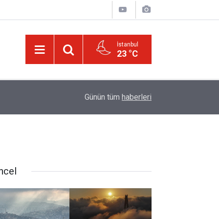
İstanbul
23 °C
01:15
Lût kavmine âid o alt-üst olan şehirleri de kaldır
Günün tüm
haberleri
ncel