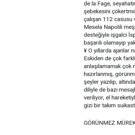
de la Fage, seyahati
şebekesini çökertmiş
çalışan 112 casusu 
Mesela Napolili me
desteğiyle işgalci İ
başarılı olamayıp yak
¥ O yıllarda ajanlar n
Eskiden de çok farklı
anlaşılamamak çok m
hazırlanmış, görünme
şeyler yazılıp, altın
diliyle de bazı mesa
veriliyor, el hareketi
gizi bir takım suikas
GÖRÜNMEZ MÜREK