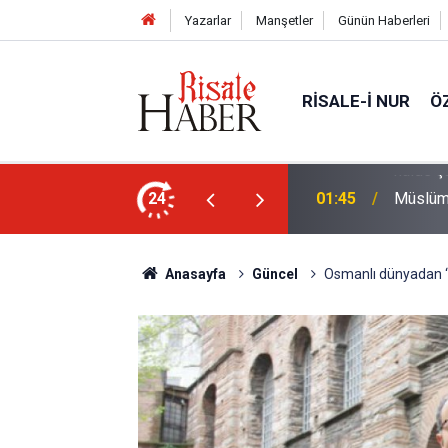
Yazarlar
Manşetler
Günün Haberleri
RISALE-I NUR
Ö
rre-i havaînin kulağına girip dilinden çıktığı
24
01:45
Müslüma
Anasayfa
Güncel
Osmanlı dünyadan ‘b