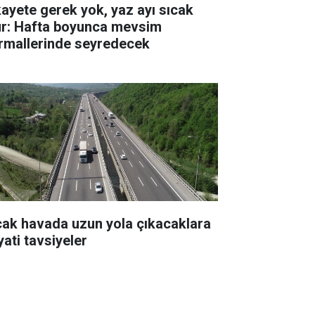
kayete gerek yok, yaz ayı sıcak
ur: Hafta boyunca mevsim
rmallerinde seyredecek
cak havada uzun yola çıkacaklara
yati tavsiyeler