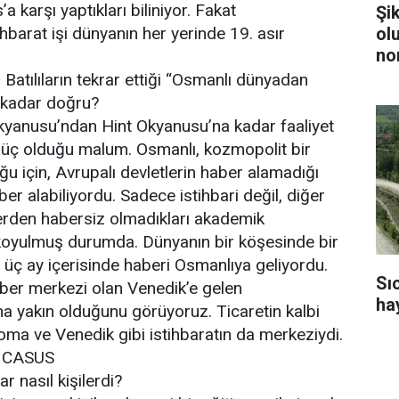
 karşı yaptıkları biliniyor. Fakat
Şi
ol
barat işi dünyanın her yerinde 19. asır
no
Batılıların tekrar ettiği “Osmanlı dünyadan
 kadar doğru?
kyanusu’ndan Hint Okyanusu’na kadar faaliyet
güç olduğu malum. Osmanlı, kozmopolit bir
u için, Avrupalı devletlerin haber alamadığı
er alabiliyordu. Sadece istihbari değil, diğer
erden habersiz olmadıkları akademik
 koyulmuş durumda. Dünyanın bir köşesinde bir
i üç ay içerisinde haberi Osmanlıya geliyordu.
Sı
ber merkezi olan Venedik’e gelen
ha
a yakın olduğunu görüyoruz. Ticaretin kalbi
Roma ve Venedik gibi istihbaratın da merkeziydi.
 CASUS
r nasıl kişilerdi?