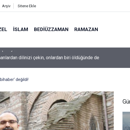
Arşiv
Sitene Ekle
ZEL
İSLAM
BEDIÜZZAMAN
RAMAZAN
nlardan dilinizi çekin, onlardan biri öldüğünde de
ihaber’ değildi!
Gü