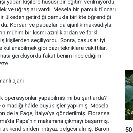
 işi yapan kişilere hususi bir eğitim verilmiyordu.
k ve uğraşları vardı. Mesela bir pamuk tüccarı
ir ülkeden getirdiği pamukla birlikte öğrendiği
yordu. Korsan ve papazlar da ajanlık maksadıyla
rın mühim bir kısmı azınlıklardan ve farklı
ş kişilerden seçiliyordu. Sonra, casuslar iyi
re kullanabilmek gibi bazı tekniklere vâkıftılar.
olması gerekiyordu fakat benim incelediğim
ze...
anlı ajanı
ük operasyonlar yapabilmiş mi bu şartlarda?
olmadığı hâlde büyük işler yapılmış. Mesela
 de la Fage, İtalya’ya gönderilmiş. Floransa
oma’da Papa’nın makamına çıkmayı başarmış.
rak kendisinden imtiyaz belgesi almış. Baron
50