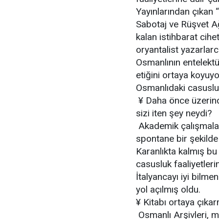
Yayınlarından çıkan “
Sabotaj ve Rüşvet Ağl
kalan istihbarat cihe
oryantalist yazarla
Osmanlının entelektü
etiğini ortaya koyuyo
Osmanlıdaki casusluk
¥ Daha önce üzerin
sizi iten şey neydi?
Akademik çalışmalar
spontane bir şekilde
Karanlıkta kalmış bu
casusluk faaliyetleri
İtalyancayı iyi bilmen
yol açılmış oldu.
¥ Kitabı ortaya çıka
Osmanlı Arşivleri, m