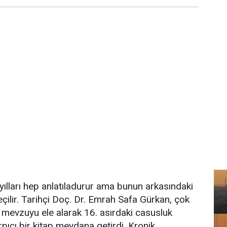
 yılları hep anlatıladurur ama bunun arkasındaki
eçilir. Tarihçi Doç. Dr. Emrah Safa Gürkan, çok
 mevzuyu ele alarak 16. asırdaki casusluk
arpıcı bir kitap meydana getirdi. Kronik