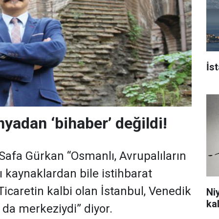
İs
yadan ‘bihaber’ değildi!
Safa Gürkan “Osmanlı, Avrupalıların
 kaynaklardan bile istihbarat
Ticaretin kalbi olan İstanbul, Venedik
Ni
ka
n da merkeziydi” diyor.