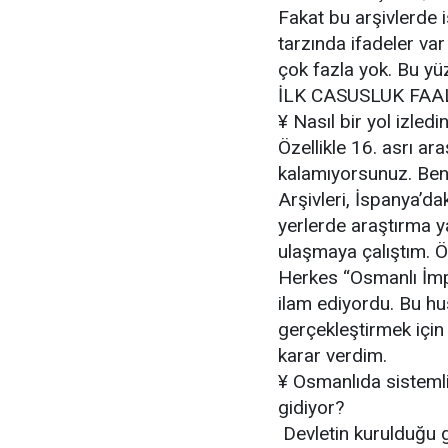
Fakat bu arşivlerde i
tarzında ifadeler var
çok fazla yok. Bu y
İLK CASUSLUK FAA
¥ Nasıl bir yol izledi
Özellikle 16. asrı ara
kalamıyorsunuz. Beni
Arşivleri, İspanya’da
yerlerde araştırma y
ulaşmaya çalıştım. Ön
Herkes “Osmanlı İmp
ilam ediyordu. Bu hus
gerçekleştirmek için
karar verdim.
¥ Osmanlıda sistemli
gidiyor?
Devletin kurulduğu g