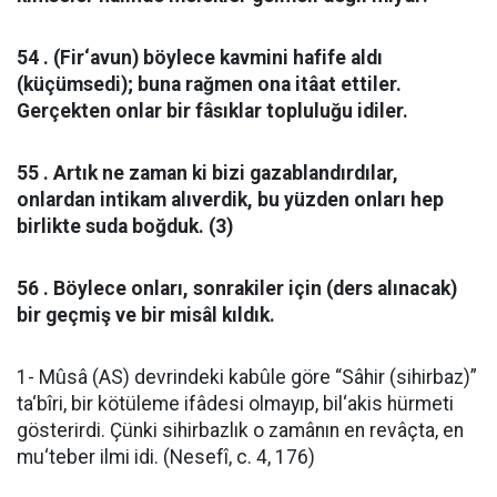
54 . (Fir‘avun) böylece kavmini hafife aldı
(küçümsedi); buna rağmen ona itâat ettiler.
Gerçekten onlar bir fâsıklar topluluğu idiler.
55 . Artık ne zaman ki bizi gazablandırdılar,
onlardan intikam alıverdik, bu yüzden onları hep
birlikte suda boğduk. (3)
56 . Böylece onları, sonrakiler için (ders alınacak)
bir geçmiş ve bir misâl kıldık.
1- Mûsâ (AS) devrindeki kabûle göre “Sâhir (sihirbaz)”
ta‘bîri, bir kötüleme ifâdesi olmayıp, bil‘akis hürmeti
gösterirdi. Çünki sihirbazlık o zamânın en revâçta, en
mu‘teber ilmi idi. (Nesefî, c. 4, 176)