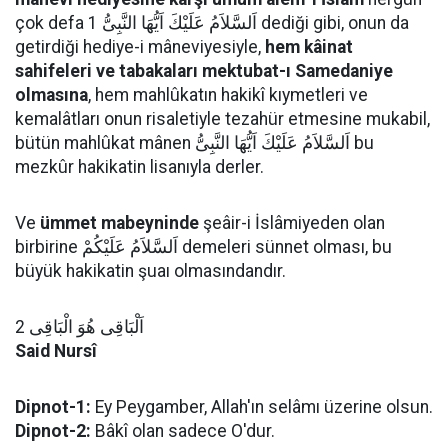
çok defa اَلسَّلاَمُ عَلَيْكَ اَيُّهَا النَّبِىُّ 1 dediği gibi, onun da
getirdiği hediye-i mâneviyesiyle,
hem kâinat
sahifeleri ve tabakaları mektubat-ı Samedaniye
olmasına
, hem mahlûkatın hakikî kıymetleri ve
kemalâtları onun risaletiyle tezahür etmesine mukabil,
bütün mahlûkat mânen اَلسَّلاَمُ عَلَيْكَ اَيُّهَا النَّبِىُّ bu
mezkûr hakikatin lisanıyla derler.
Ve
ümmet mabeyninde
şeâir-i İslâmiyeden olan
birbirine اَلسَّلاَمُ عَلَيْكُمْ demeleri sünnet olması, bu
büyük hakikatin şuaı olmasındandır.
اَلْبَاقِى هُوَ الْبَاقِى 2
Said Nursî
Dipnot-1:
Ey Peygamber, Allah'ın selâmı üzerine olsun.
Dipnot-2:
Bâkî olan sadece O'dur.