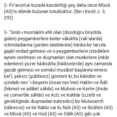
2- Fir‘avun’un burada kasdettiği şey, daha önce Mûsâ
(AS)’ın dilinde bulunan tutukluktur. (İbn-i Kesîr, c. 3,
292)
3- “Sırât-ı müstakîm ehli olan (dosdoğru biryolda
giden) peygamberlere binler vâkıâtta (vak‘alarda)
istimdadlarına (yardım taleblerine) hârika bir tarzda
gaybî imdad gelmesi ve o peygamberlerin istedikleri
aynen verilmesi ve düşmanları olan münkirlere (inkâr
edenlere) yüzer hâdisâtta (hâdiselerde) aynı zamanda
gazab gelmesi ve semâvî musîbet başlarına inmesi
kat‘î, şeksiz (şübhesiz) gösterir ki; bu kâinâtın ve
içindeki nev‘-i beşerin (insan nev‘inin) Hakîm ve Âdil
(hikmet ve adâlet sâhibi) ve Muhsin ve Kerîm (ihsân
ve cömertlik sâhibi) ve Azîz ve Kahhâr (izzetli ve
gerektiğinde düşmanları kahredici) bir Mutasarrıfı
(idârecisi) ve bir Rabbi var ki, Nûh (AS) ve İbrâhîm (AS)
ve Mûsâ (AS) ve Hûd (AS) ve Sâlih (AS) gibi çok