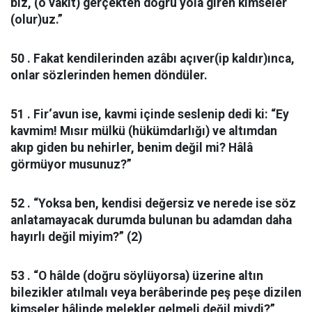
biz, (o vakit) gerçekten doğru yola giren kimseler
(olur)uz.”
50 . Fakat kendilerinden azâbı açıver(ip kaldır)ınca,
onlar sözlerinden hemen döndüler.
51 . Fir‘avun ise, kavmi içinde seslenip dedi ki: “Ey
kavmim! Mısır mülkü (hükümdarlığı) ve altımdan
akıp giden bu nehirler, benim değil mi? Hâlâ
görmüyor musunuz?”
52 . “Yoksa ben, kendisi değersiz ve nerede ise söz
anlatamayacak durumda bulunan bu adamdan daha
hayırlı değil miyim?” (2)
53 . “O hâlde (doğru söylüyorsa) üzerine altın
bilezikler atılmalı veya berâberinde peş peşe dizilen
kimseler hâlinde melekler gelmeli değil miydi?”