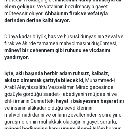
elem çekiyor.
Ve vatanının bozulmasıyla gayet
müteessir oluyor.
Ahbabının firak ve vefatıyla
derinden derine kalbi acıyor.
Dünya kadar büyük, has ve hususî dünyasının zeval ve
firak ve âhirde tamamen mahvolmasını düşünmesi,
mânevî bir cehennem gibi ruhunu ve vicdanını
yandırıyor.
İşte, aklı başında herbir adam ruhsuz, kalbsiz,
akılsız olmamak şartıyla bilecek ki
, Muhammed-i
Arabî Aleyhissalâtü Vesselâmın Mirac gecesinde
gözüyle gördüğü saadet-i ebediyenin müjdesini ve
ehl-i imanın Cennetteki
hayat-ı bakiyesinin beşaretini
ve insanın alâkadar olduğu sevdiklerinin
mahvolmadıklarını ve onların zevallerinden sonra yine
görüşmelerinin muhakkak olacağının gayet sürurlu,
mânevî hediyesine karşı umum âlem-i İslâm
hergün