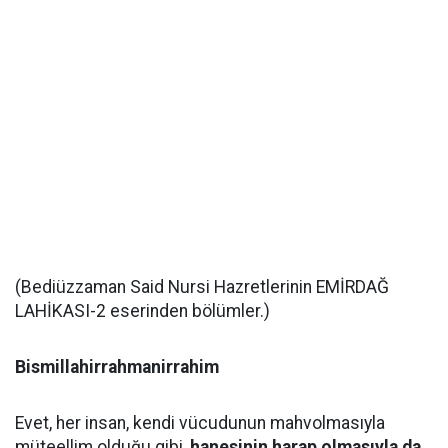
(Bediüzzaman Said Nursi Hazretlerinin EMİRDAĞ
LAHİKASI-2 eserinden bölümler.)
Bismillahirrahmanirrahim
Evet, her insan, kendi vücudunun mahvolmasıyla
müteellim olduğu gibi,
hanesinin harap olmasıyla da