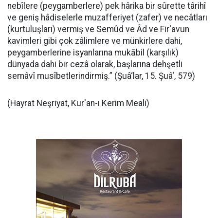
nebîlere (peygamberlere) pek hârika bir sûrette târihî
ve geniş hâdiselerle muzafferiyet (zafer) ve necâtları
(kurtuluşları) vermiş ve Semûd ve Âd ve Fir‘avun
kavimleri gibi çok zâlimlere ve münkirlere dahi,
peygamberlerine isyanlarına mukābil (karşılık)
dünyada dahi bir cezâ olarak, başlarına dehşetli
semâvî musîbetlerindirmiş.” (Şuâ‘lar, 15. Şuâ‘, 579)
(Hayrat Neşriyat, Kur'an-ı Kerim Meali)