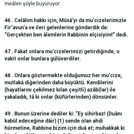
meâlen şöyle buyuruyor:
46 . Celâlim hakkı için, Mûsâ’yı da mu‘cizelerimizle
Fir‘avun’a ve ileri gelenlerine gönderdik de:
“Gerçekten ben âlemlerin Rabbinin elçisiyim!” dedi.
47 . Fakat onlara mu‘cizelerimizi getirdiğinde, o
vakit onlar bunlara gülüverdiler.
48 . Onlara göstermekte olduğumuz her mu‘cize,
mutlakā diğerinden daha büyüktü. Kendilerini
(hayatlarını çekilmez kılan çeşitli) azâb(lar) ile
yakaladık, tâ ki onlar (küfürlerinden) dönsünler.
49 . Bunun üzerine dediler ki: “Ey sihirbaz! (Duânı
kabûl edeceğine dâir) (1) sende olan ahdi
hürmetine, Rabbine bizim için duâ et; muhakkak ki