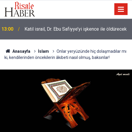
İslâm Birliği’nin kilometre taşları ve olması gereken
10:30
özellikleri
Anasayfa
İslam
Onlar yeryüzünde hiç dolaşmadılar mı
ki, kendilerinden öncekilerin âkıbeti nasıl olmuş, baksınlar!