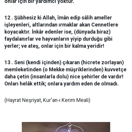
onlar için bir yardımcı yoktur.
12 . Şübhesiz ki Allah, îmân edip sâlih ameller
işleyenleri, altlarından ırmaklar akan Cennetlere
koyacaktır. İnkâr edenler ise, (dünyada biraz)
faydalanırlar ve hayvanların yiyip durduğu gibi
yerler; ve ateş, onlar için bir kalma yeridir!
13 . Seni (kendi içinden) çıkaran (hicrete zorlayan)
memleketinden (o Mekke müşriklerinden) kuvvetçe
daha çetin (insanlarla dolu) nice şehirler de vardır!
Onları helâk ettik; onlara yardım eden de olmadı.
(Hayrat Neşriyat, Kur'an-ı Kerim Meali)