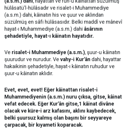
(a.s.m.) dahi
, hayattan ve ruh-u kâinattan süzülmüş
hülâsatü'l-hülâsadır ve risalet-i Muhammediye
(a.s.m.) dahi, kâinatın his ve şuur ve aklından
süzülmüş en sâfi hülâsasıdır. Belki maddî ve mânevî
hayat-ı Muhammediye (a.s.m.) dahi
âsârının
şehadetiyle, hayat-ı kâinatın hayatıdır.
Ve
risalet-i Muhammediye (a.s.m.)
, şuur-u kâinatın
şuurudur ve nurudur. Ve
vahy-i Kur'ân
dahi, hayattar
hakaikinin şehadetiyle, hayat-ı kâinatın ruhudur ve
şuur-u kâinatın aklıdır.
Evet, evet, evet! Eğer kâinattan risalet-i
Muhammediyenin (a.s.m.) nuru çıksa, gitse, kâinat
vefat edecek. Eğer Kur'ân gitse,1 kâinat divâne
olacak ve küre-i arz kafasını, aklını kaybedecek,
belki şuursuz kalmış olan başını bir seyyareye
çarpacak, bir kıyameti koparacak.