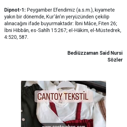
Dipnot-1:
Peygamber Efendimiz (a.s.m.), kıyamete
yakın bir dönemde, Kur'ân'ın yeryüzünden çekilip
alınacağını ifade buyurmaktadır: İbni Mâce, Fiten 26;
İbni Hibbân, es-Sahîh 15:267; el-Hâkim, el-Müstedrek,
4:520, 587.
Bediüzzaman Said Nursi
Sözler