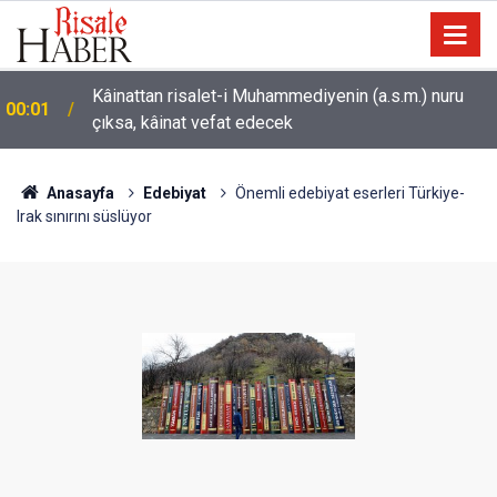
Sarıkamış ormanları rengarenk kelebeklere ev
22:35
sahipliği yapıyor
Anasayfa
Edebiyat
Önemli edebiyat eserleri Türkiye-
Irak sınırını süslüyor