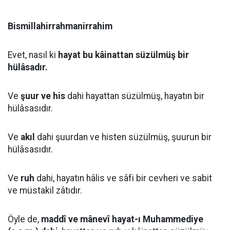
Bismillahirrahmanirrahim
Evet, nasıl ki
hayat bu kâinattan süzülmüş bir
hülâsadır.
Ve
şuur ve his
dahi hayattan süzülmüş, hayatın bir
hülâsasıdır.
Ve
akıl
dahi şuurdan ve histen süzülmüş, şuurun bir
hülâsasıdır.
Ve
ruh
dahi, hayatın hâlis ve sâfi bir cevheri ve sabit
ve müstakil zâtıdır.
Öyle de,
maddî ve mânevî hayat-ı Muhammediye