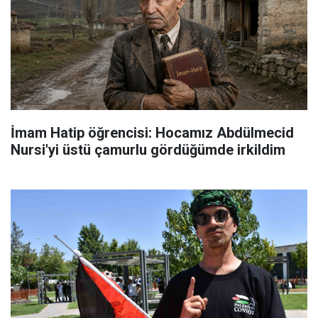
İmam Hatip öğrencisi: Hocamız Abdülmecid
Nursi'yi üstü çamurlu gördüğümde irkildim