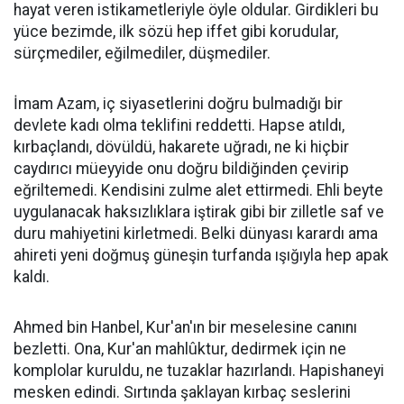
hayat veren istikametleriyle öyle oldular. Girdikleri bu
yüce bezimde, ilk sözü hep iffet gibi korudular,
sürçmediler, eğilmediler, düşmediler.
İmam Azam, iç siyasetlerini doğru bulmadığı bir
devlete kadı olma teklifini reddetti. Hapse atıldı,
kırbaçlandı, dövüldü, hakarete uğradı, ne ki hiçbir
caydırıcı müeyyide onu doğru bildiğinden çevirip
eğriltemedi. Kendisini zulme alet ettirmedi. Ehli beyte
uygulanacak haksızlıklara iştirak gibi bir zilletle saf ve
duru mahiyetini kirletmedi. Belki dünyası karardı ama
ahireti yeni doğmuş güneşin turfanda ışığıyla hep apak
kaldı.
Ahmed bin Hanbel, Kur'an'ın bir meselesine canını
bezletti. Ona, Kur'an mahlûktur, dedirmek için ne
komplolar kuruldu, ne tuzaklar hazırlandı. Hapishaneyi
mesken edindi. Sırtında şaklayan kırbaç seslerini