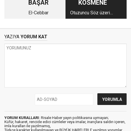
BAŞAR
KÖSMENE
El-Cebbar
Otuzuncu Söz üzerine
- 1
YAZIYA
YORUM KAT
YORUM KURALLARI:
Risale Haber yayın politikasına uymayan;
Küfür, hakaret, rencide edici cümleler veya imalar, inançlara saldırı içeren,
imla kuralları ile yazılmamış,
Türkçe karakter kullanılmayan ve BÜYÜK HARFLERLE yazılmış yorumlar