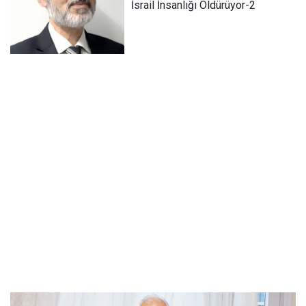
İsrail İnsanlığı Öldürüyor-2