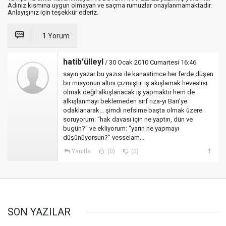
Adınız kısmına uygun olmayan ve saçma rumuzlar onaylanmamaktadır.
Anlayışınız için teşekkür ederiz.
1 Yorum
hatib'ülleyl
/ 30 Ocak 2010 Cumartesi 16:46
sayın yazar bu yazısı ile kanaatimce her ferde düşen
bir misyonun altını çizmiştir. iş akışlamak heveslisi
olmak değil alkışlanacak iş yapmaktır hem de
alkışlanmayı beklemeden sırf rıza-yı Bari'ye
odaklanarak... şimdi nefsime başta olmak üzere
soruyorum: "hak davası için ne yaptın, dün ve
bugün?" ve ekliyorum: "yarın ne yapmayı
düşünüyorsun?" vesselam...
Yanıtla
(0)
(0)
SON YAZILAR