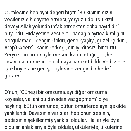
Cümlesine hep aynı değeri biçti: "Bir kişinin sizin
vesilenizle hidayete ermesi, yeryüzü dolusu kızıl
deveyi Allah yolunda infak etmekten daha hayırlıdır"
buyurdu. Hidayetine vesile olunacağın ayrıca kimliğini
sorgulamadı. Zengini-fakiri, genci-yaşlıyı, güzeli-çirkini,
Arap'ı-Acem'i, kadını-erkeği, dinliyi-dinsizi bir tuttu.
Yeryüzünü bütünüyle mescit kabul ettiği gibi, her
insanı da ümmetinden olmaya namzet bildi. Ve bizlere
işte böylesine geniş, böylesine zengin bir hedef
gösterdi...
O'nun, "Güneşi bir omzuma, ayı diğer omzuma
koysalar, vallahi bu davadan vazgeçmem" diye
haykırışı bütün ömründe, bütün ömürlerde aynı şekilde
yankılandı. Davasının varisleri hep onun sesinin,
sedasının şekillenmiş yankısı oldular. Halleriyle öyle
oldular, ahlaklarıyla öyle oldular, ülküleriyle, ülkülerine