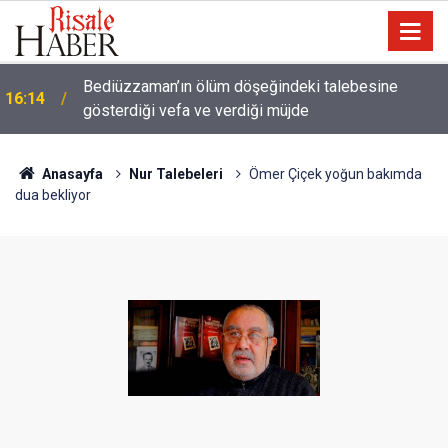
Meta'ya çocuk güvenliği davasında rekor ceza: 567
14:57
milyon dolar ödeyecek
Anasayfa
Nur Talebeleri
Ömer Çiçek yoğun bakımda
dua bekliyor