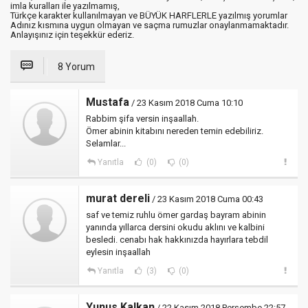
imla kuralları ile yazılmamış,
Türkçe karakter kullanılmayan ve BÜYÜK HARFLERLE yazılmış yorumlar
Adınız kısmına uygun olmayan ve saçma rumuzlar onaylanmamaktadır.
Anlayışınız için teşekkür ederiz.
8 Yorum
Mustafa
/ 23 Kasım 2018 Cuma 10:10
Rabbim şifa versin inşaallah.
Ömer abinin kitabını nereden temin edebiliriz.
Selamlar...
Yanıtla
(0)
(0)
murat dereli
/ 23 Kasım 2018 Cuma 00:43
saf ve temiz ruhlu ömer gardaş bayram abinin
yanında yıllarca dersini okudu aklını ve kalbini
besledi. cenabı hak hakkınızda hayırlara tebdil
eylesin inşaallah
Yanıtla
(3)
(0)
Yunus Kalkan
/ 22 Kasım 2018 Perşembe 22:57