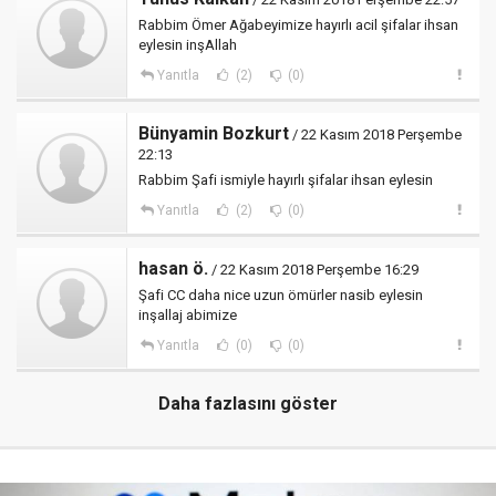
Rabbim Ömer Ağabeyimize hayırlı acil şifalar ihsan
eylesin inşAllah
Yanıtla
(2)
(0)
Bünyamin Bozkurt
/ 22 Kasım 2018 Perşembe
22:13
Rabbim Şafi ismiyle hayırlı şifalar ihsan eylesin
Yanıtla
(2)
(0)
hasan ö.
/ 22 Kasım 2018 Perşembe 16:29
Şafi CC daha nice uzun ömürler nasib eylesin
inşallaj abimize
Yanıtla
(0)
(0)
Daha fazlasını göster