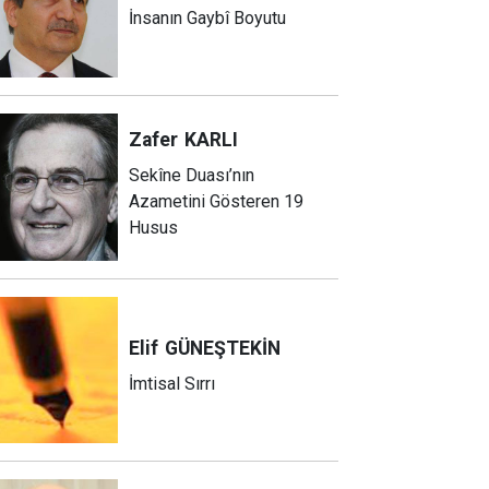
İnsanın Gaybî Boyutu
Zafer
KARLI
Sekîne Duası’nın
Azametini Gösteren 19
Husus
Elif
GÜNEŞTEKİN
İmtisal Sırrı