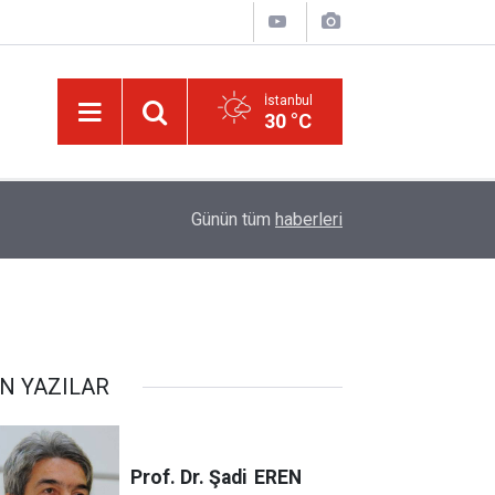
İstanbul
30 °C
ek
13:40
Çile çekilen yol!
Günün tüm
haberleri
N YAZILAR
Prof. Dr. Şadi
EREN