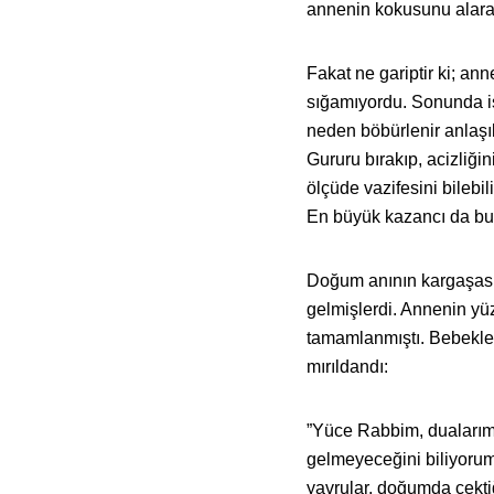
annenin kokusunu alarak, 
Fakat ne gariptir ki; an
sığamıyordu. Sonunda ise
neden böbürlenir anlaşı
Gururu bırakıp, acizliğin
ölçüde vazifesini bilebil
En büyük kazancı da bu
Doğum anının kargaşası,
gelmişlerdi.
Annenin yüz
tamamlanmıştı. Bebekler
mırıldandı:
”Yüce Rabbim, dualarımı
gelmeyeceğini biliyorum
yavrular, doğumda çekti