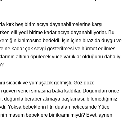
la kırk beş birim acıya dayanabilmelerine karşı,
ken elli yedi birime kadar acıya dayanabiliyorlar. Bu
emiğin kırılmasına bedeldi. İşin içine biraz da duygu ve
ere ne kadar çok sevgi gösterilmesi ve hürmet edilmesi
klarının altının öpülecek yüce varlıklar olduğunu daha iyi
i?
ğı sıcacık ve yumuşacık gelmişti. Göz göze
in güven verici simasına baka kaldılar. Doğumdan önce
, doğumla beraber akmaya başlaması, bilemediğimiz
di. Yoksa bebeklerin fıtri duaları neticesinde Yüce
inin masum bebeklere bir ikramı mıydı? Evet, aynen