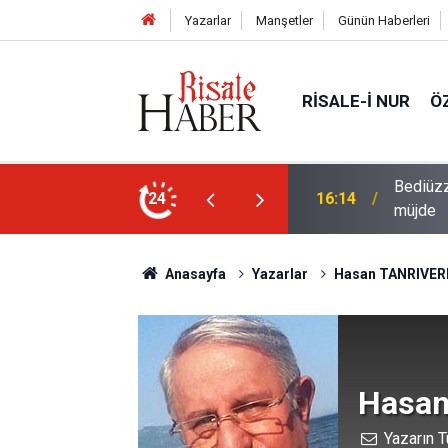
Yazarlar
Manşetler
Günün Haberleri
RISALE-I NUR
Ö
i talebesine gösterdiği vefa ve verdiği
24
14:57
Meta'ya
Anasayfa
Yazarlar
Hasan TANRIVER
Hasan
Yazarın T