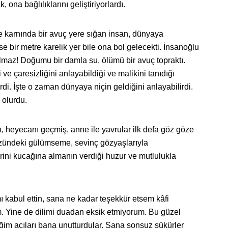
ona bağlılıklarını geliştiriyorlardı.
ne karnında bir avuç yere sığan insan, dünyaya
 bir metre karelik yer bile ona bol gelecekti. İnsanoğlu
lmaz! Doğumu bir damla su, ölümü bir avuç topraktı.
i ve çaresizliğini anlayabildiği ve malikini tanıdığı
irdi. İşte o zaman dünyaya niçin geldiğini anlayabilirdi.
 olurdu.
 heyecanı geçmiş, anne ile yavrular ilk defa göz göze
ündeki gülümseme, sevinç gözyaşlarıyla
ini kucağına almanın verdiği huzur ve mutlulukla
 kabul ettin, sana ne kadar teşekkür etsem kâfi
. Yine de dilimi duadan eksik etmiyorum. Bu güzel
ğim acıları bana unutturdular. Sana sonsuz şükürler