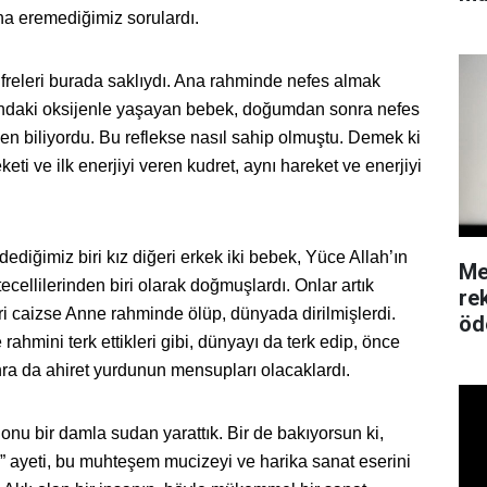
ına eremediğimiz sorulardı.
ifreleri burada saklıydı. Ana rahminde nefes almak
andaki oksijenle yaşayan bebek, doğumdan sonra nefes
en biliyordu. Bu reflekse nasıl sahip olmuştu. Demek ki
eketi ve ilk enerjiyi veren kudret, aynı hareket ve enerjiyi
ediğimiz biri kız diğeri erkek iki bebek, Yüce Allah’ın
Me
ecellilerinden biri olarak doğmuşlardı. Onlar artık
re
ri caizse Anne rahminde ölüp, dünyada dirilmişlerdi.
öd
ahmini terk ettikleri gibi, dünyayı da terk edip, önce
nra da ahiret yurdunun mensupları olacaklardı.
 onu bir damla sudan yarattık. Bir de bakıyorsun ki,
 ayeti, bu muhteşem mucizeyi ve harika sanat eserini