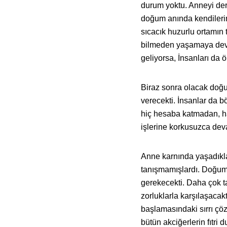
durum yoktu. Anneyi derh
doğum anında kendilerin
sıcacık huzurlu ortamın t
bilmeden yaşamaya devam
geliyorsa, İnsanları da 
Biraz sonra olacak doğu
verecekti. İnsanlar da 
hiç hesaba katmadan, h
işlerine korkusuzca dev
Anne karnında yaşadıkl
tanışmamışlardı. Doğumu
gerekecekti. Daha çok ta
zorluklarla karşılaşaca
başlamasındaki sırrı çöz
bütün akciğerlerin fıtri d