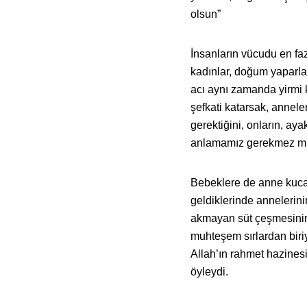
olsun”
İnsanların vücudu en faz
kadınlar, doğum yaparlar
acı aynı zamanda yirmi k
şefkati katarsak, annel
gerektiğini, onların, aya
anlamamız gerekmez m
Bebeklere de anne kuca
geldiklerinde annelerin
akmayan süt çeşmesinin
muhteşem sırlardan biriy
Allah’ın rahmet hazines
öyleydi.