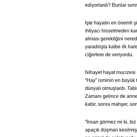
ediyorlardı? Bunlar sırr
İşte hayatın en önemli ş
ihtiyacı hissetmeden k
alması gerektiğini nered
yaradılışta kalbe ilk har
ciğerlere de veriyordu.
Nihayet hayat mucizesi d
“Hay” isminin en büyük t
dünyalı olmuşlardı. Tabi
Zamanı gelince de anne r
kabir, sonra mahşer, so
“İnsan görmez mi ki, biz
apaçık düşman kesilmiş”