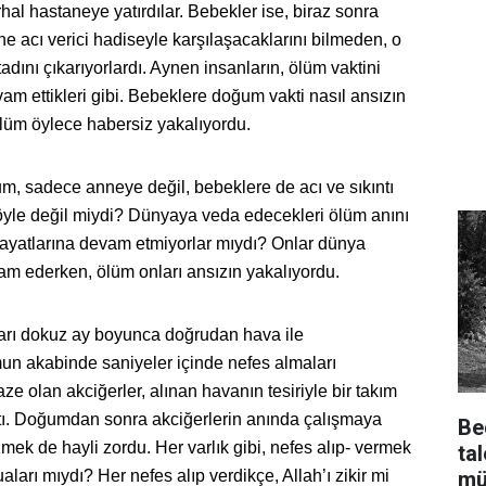
al hastaneye yatırdılar. Bebekler ise, biraz sonra
e acı verici hadiseyle karşılaşacaklarını bilmeden, o
adını çıkarıyorlardı. Aynen insanların, ölüm vaktini
 ettikleri gibi. Bebeklere doğum vakti nasıl ansızın
ölüm öylece habersiz yakalıyordu.
m, sadece anneye değil, bebeklere de acı ve sıkıntı
böyle değil miydi? Dünyaya veda edecekleri ölüm anını
ayatlarına devam etmiyorlar mıydı? Onlar dünya
am ederken, ölüm onları ansızın yakalıyordu.
arı dokuz ay boyunca doğrudan hava ile
n akabinde saniyeler içinde nefes almaları
ze olan akciğerler, alınan havanın tesiriyle bir takım
ktı. Doğumdan sonra akciğerlerin anında çalışmaya
Be
mek de hayli zordu. Her varlık gibi, nefes alıp- vermek
ta
mü
uaları mıydı? Her nefes alıp verdikçe, Allah’ı zikir mi