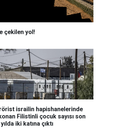
e çekilen yol!
rörist israilin hapishanelerinde
konan Filistinli çocuk sayısı son
 yılda iki katına çıktı