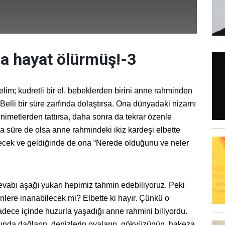
a hayat ölürmüş!-3
lim; kudretli bir el, bebeklerden birini anne rahminden
 Belli bir süre zarfında dolaştırsa. Ona dünyadaki nizamı
, nimetlerden tattırsa, daha sonra da tekrar özenle
sa süre de olsa anne rahmindeki ikiz kardeşi elbette
cek ve geldiğinde de ona “Nerede olduğunu ve neler
evabı aşağı yukarı hepimiz tahmin edebiliyoruz. Peki
nlere inanabilecek mi? Elbette ki hayır. Çünkü o
dece içinde huzurla yaşadığı anne rahmini biliyordu.
ında dağların, denizlerin ovaların, gökyüzünün, hakeza