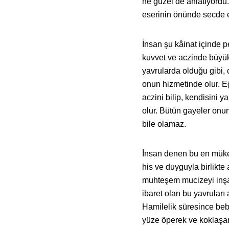
ne güzel de anlatıyordu.
eserinin önünde secde 
İnsan şu kâinat içinde 
kuvvet ve aczinde büyük
yavrularda olduğu gibi, 
onun hizmetinde olur. Eğ
aczini bilip, kendisini 
olur. Bütün gayeler onun
bile olamaz.
İnsan denen bu en mükem
his ve duyguyla birlikte 
muhteşem mucizeyi inşa
ibaret olan bu yavruları
Hamilelik süresince bebe
yüze öperek ve koklaşar