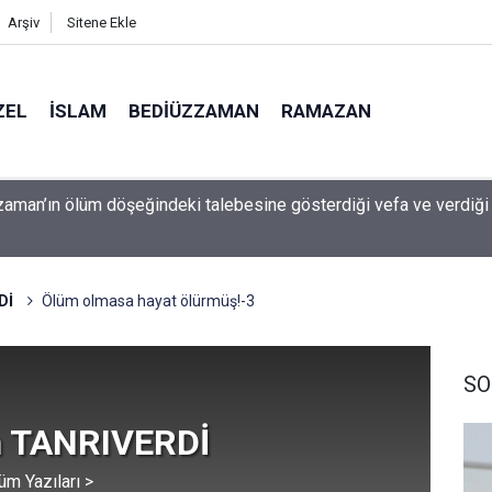
Arşiv
Sitene Ekle
ZEL
İSLAM
BEDIÜZZAMAN
RAMAZAN
 çocuk güvenliği davasında rekor ceza: 567 milyon dolar ödeyec
Dİ
Ölüm olmasa hayat ölürmüş!-3
SO
 TANRIVERDİ
üm Yazıları >