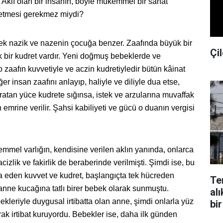
 Aklı olan bir insanın, böyle mükemmel bir sanat
etmesi gerekmez miydi?
pek nazik ve nazenin çocuğa benzer. Zaafında büyük bir
Çil
 bir kudret vardır. Yeni doğmuş bebeklerde ve
o zaafın kuvvetiyle ve aczin kudretiyledir bütün kâinat
er insan zaafını anlayıp, haliyle ve diliyle dua etse,
yaratan yüce kudrete sığınsa, istek ve arzularına muvaffak
 emrine verilir. Şahsi kabiliyeti ve gücü o duanın vergisi
mel varlığın, kendisine verilen aklın yanında, onlarca
acizlik ve fakirlik de beraberinde verilmişti. Şimdi ise, bu
 eden kuvvet ve kudret, başlangıçta tek hücreden
Te
 anne kucağına tatlı birer bebek olarak sunmuştu.
alı
kleriyle duygusal irtibatta olan anne, şimdi onlarla yüz
bir
ak irtibat kuruyordu. Bebekler ise, daha ilk günden