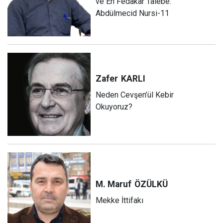
ve En Fedakâr Talebe:
Abdülmecid Nursi-11
Zafer
KARLI
Neden Cevşen’ül Kebir
Okuyoruz?
M. Maruf
ÖZÜLKÜ
Mekke İttifakı