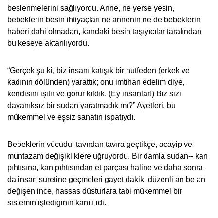
beslenmelerini sağlıyordu. Anne, ne yerse yesin,
bebeklerin besin ihtiyaçları ne annenin ne de bebeklerin
haberi dahi olmadan, kandaki besin taşıyıcılar tarafından
bu keseye aktarılıyordu.
“Gerçek şu ki, biz insanı katışık bir nutfeden (erkek ve
kadının dölünden) yarattık; onu imtihan edelim diye,
kendisini işitir ve görür kıldık. (Ey insanlar!) Biz sizi
dayanıksız bir sudan yaratmadık mı?” Ayetleri, bu
mükemmel ve eşsiz sanatın ispatıydı.
Bebeklerin vücudu, tavırdan tavıra geçtikçe, acayip ve
muntazam değişikliklere uğruyordu.
Bir damla sudan-- kan
pıhtısına, kan pıhtısından et parçası haline ve daha sonra
da insan suretine geçmeleri gayet dakik, düzenli an be an
değişen ince, hassas düsturlara tabi mükemmel bir
sistemin işlediğinin kanıtı idi.