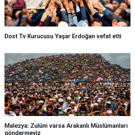
Dost Tv Kurucusu Yaşar Erdoğan vefat etti
Malezya: Zulüm varsa Arakanlı Müslümanları
göndermeyiz