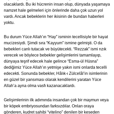
olacaklardı. Bu iki hücrenin insan olup, dünyada yaşamaya
namzet hale gelmeleri için önlerinde daha çok uzun yol
vardı. Ancak bebeklerin her ikisinin de bundan haberleri
yoktu.
Bu durum Yüce Allah’ın “Hay” isminin tecellisiyle bir hayat
mucizesiydi.
Şimdi sıra “Kayyum” ismine gelmişti. O da
bebekleri canlı tutacak ve büyütecekti. “Rezzak” ismi rızık
verecek ve böylece bebekler gelişimlerini tamamlayıp,
dünyaya teşrif edecek hale gelince “Esma-ül Hüsna”
dediğimiz Yüce Allah’ın yetmişe yakın ismi onlarda tecelli
edecekti. Sonunda bebekler, Hâlık-ı Zülcelâl’in isimlerinin
en güzel bir yansıması olarak kendilerini yaratan Yüce
Allah’a ayna olma vasfı kazanacaklardı.
Gelişimlerinin ilk adımında insandan çok bir maymun veya
bir köpek embriyosundan farksızdılar. Onları oraya
gönderen, kudret sahibi “vitelino” denilen bir keseden