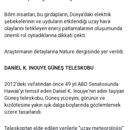
Bilim insanları, bu girdapların, Dünya'daki elektrik
şebekelerinin ve uyduların etkilendiği uzay hava
olaylarını tetikleyen enerji patlamalarının oluşumunda
önemli rol oynadıklarına dikkati çekti.
Araştırmanın detaylarına Nature dergisinde yer verildi.
DANİEL K. INOUYE GÜNEŞ TELESKOBU
2012'deki vefatından önce 49 yıl ABD Senatosunda
Hawaii'yi temsil eden Daniel K. Inouye'nin adını taşıyan
Güneş teleskobu, Güneş yüzeyini, görünür ve
kızılötesine yakın ışık dalga boylarında gözlemlemek
üzere tasarlandı.
Teleskoptan elde edilen verilerle "uzay meteorolojisi"