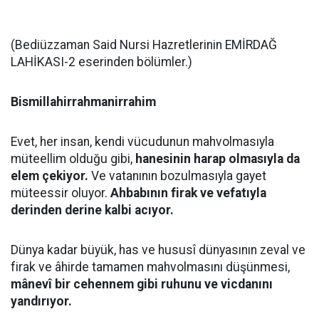
(Bediüzzaman Said Nursi Hazretlerinin EMİRDAĞ
LAHİKASI-2 eserinden bölümler.)
Bismillahirrahmanirrahim
Evet, her insan, kendi vücudunun mahvolmasıyla
müteellim olduğu gibi,
hanesinin harap olmasıyla da
elem çekiyor.
Ve vatanının bozulmasıyla gayet
müteessir oluyor.
Ahbabının firak ve vefatıyla
derinden derine kalbi acıyor.
Dünya kadar büyük, has ve hususî dünyasının zeval ve
firak ve âhirde tamamen mahvolmasını düşünmesi,
mânevî bir cehennem gibi ruhunu ve vicdanını
yandırıyor.