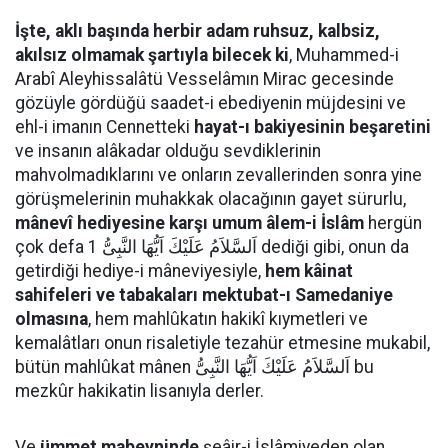
İşte, aklı başında herbir adam ruhsuz, kalbsiz,
akılsız olmamak şartıyla bilecek ki
, Muhammed-i
Arabî Aleyhissalâtü Vesselâmın Mirac gecesinde
gözüyle gördüğü saadet-i ebediyenin müjdesini ve
ehl-i imanın Cennetteki
hayat-ı bakiyesinin beşaretini
ve insanın alâkadar olduğu sevdiklerinin
mahvolmadıklarını ve onların zevallerinden sonra yine
görüşmelerinin muhakkak olacağının gayet sürurlu,
mânevî hediyesine karşı umum âlem-i İslâm
hergün
çok defa اَلسَّلاَمُ عَلَيْكَ اَيُّهَا النَّبِىُّ 1 dediği gibi, onun da
getirdiği hediye-i mâneviyesiyle,
hem kâinat
sahifeleri ve tabakaları mektubat-ı Samedaniye
olmasına
, hem mahlûkatın hakikî kıymetleri ve
kemalâtları onun risaletiyle tezahür etmesine mukabil,
bütün mahlûkat mânen اَلسَّلاَمُ عَلَيْكَ اَيُّهَا النَّبِىُّ bu
mezkûr hakikatin lisanıyla derler.
Ve
ümmet mabeyninde
şeâir-i İslâmiyeden olan