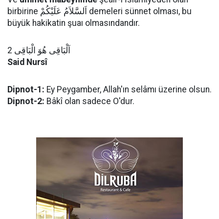
birbirine اَلسَّلاَمُ عَلَيْكُمْ demeleri sünnet olması, bu
büyük hakikatin şuaı olmasındandır.
اَلْبَاقِى هُوَ الْبَاقِى 2
Said Nursî
Dipnot-1:
Ey Peygamber, Allah'ın selâmı üzerine olsun.
Dipnot-2:
Bâkî olan sadece O'dur.