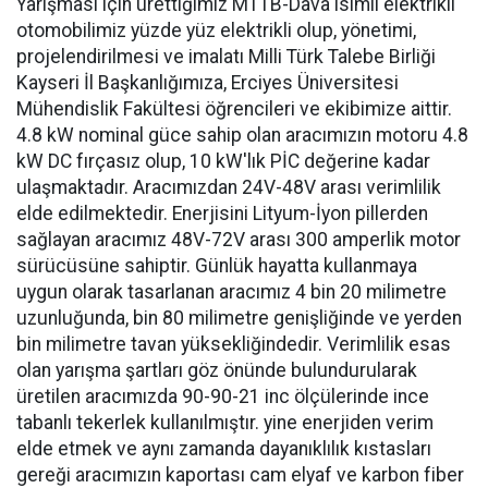
Yarışması için ürettiğimiz MTTB-Dava isimli elektrikli
otomobilimiz yüzde yüz elektrikli olup, yönetimi,
projelendirilmesi ve imalatı Milli Türk Talebe Birliği
Kayseri İl Başkanlığımıza, Erciyes Üniversitesi
Mühendislik Fakültesi öğrencileri ve ekibimize aittir.
4.8 kW nominal güce sahip olan aracımızın motoru 4.8
kW DC fırçasız olup, 10 kW'lık PİC değerine kadar
ulaşmaktadır. Aracımızdan 24V-48V arası verimlilik
elde edilmektedir. Enerjisini Lityum-İyon pillerden
sağlayan aracımız 48V-72V arası 300 amperlik motor
sürücüsüne sahiptir. Günlük hayatta kullanmaya
uygun olarak tasarlanan aracımız 4 bin 20 milimetre
uzunluğunda, bin 80 milimetre genişliğinde ve yerden
bin milimetre tavan yüksekliğindedir. Verimlilik esas
olan yarışma şartları göz önünde bulundurularak
üretilen aracımızda 90-90-21 inc ölçülerinde ince
tabanlı tekerlek kullanılmıştır. yine enerjiden verim
elde etmek ve aynı zamanda dayanıklılık kıstasları
gereği aracımızın kaportası cam elyaf ve karbon fiber