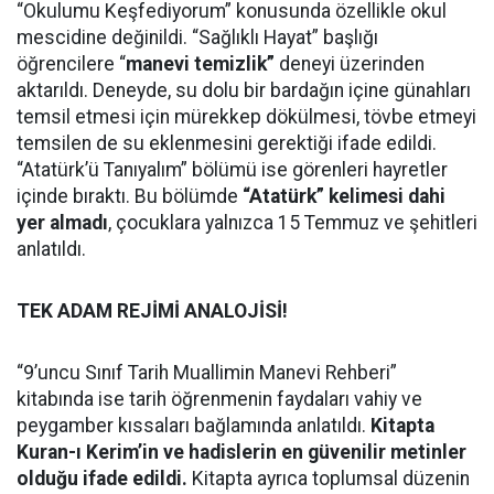
“Okulumu Keşfediyorum” konusunda özellikle okul
mescidine değinildi. “Sağlıklı Hayat” başlığı
öğrencilere “
manevi temizlik”
deneyi üzerinden
aktarıldı. Deneyde, su dolu bir bardağın içine günahları
temsil etmesi için mürekkep dökülmesi, tövbe etmeyi
temsilen de su eklenmesini gerektiği ifade edildi.
“Atatürk’ü Tanıyalım” bölümü ise görenleri hayretler
içinde bıraktı. Bu bölümde
“Atatürk” kelimesi dahi
yer almadı
, çocuklara yalnızca 15 Temmuz ve şehitleri
anlatıldı.
TEK ADAM REJİMİ ANALOJİSİ!
“9’uncu Sınıf Tarih Muallimin Manevi Rehberi”
kitabında ise tarih öğrenmenin faydaları vahiy ve
peygamber kıssaları bağlamında anlatıldı.
Kitapta
Kuran-ı Kerim’in ve hadislerin en güvenilir metinler
olduğu ifade edildi.
Kitapta ayrıca toplumsal düzenin