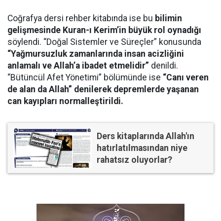
Coğrafya dersi rehber kitabında ise bu
bilimin
gelişmesinde Kuran-ı Kerim’in büyük rol oynadığı
söylendi. “Doğal Sistemler ve Süreçler” konusunda
“Yağmursuzluk zamanlarında insan acizliğini
anlamalı ve Allah’a ibadet etmelidir”
denildi.
“Bütüncül Afet Yönetimi” bölümünde ise
“Canı veren
de alan da Allah” denilerek depremlerde yaşanan
can kayıpları normalleştirildi.
Ders kitaplarında Allah'ın
hatırlatılmasından niye
rahatsız oluyorlar?