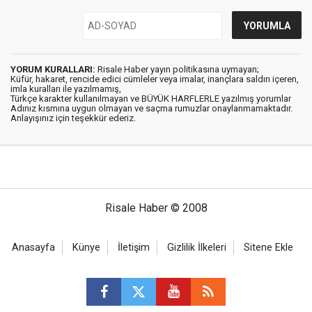
YORUM KURALLARI:
Risale Haber yayın politikasına uymayan;
Küfür, hakaret, rencide edici cümleler veya imalar, inançlara saldırı içeren,
imla kuralları ile yazılmamış,
Türkçe karakter kullanılmayan ve BÜYÜK HARFLERLE yazılmış yorumlar
Adınız kısmına uygun olmayan ve saçma rumuzlar onaylanmamaktadır.
Anlayışınız için teşekkür ederiz.
Risale Haber © 2008
Anasayfa
Künye
İletişim
Gizlilik İlkeleri
Sitene Ekle