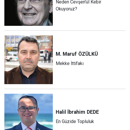
Neden Cevşen’ül Kebir
Okuyoruz?
M. Maruf
ÖZÜLKÜ
Mekke İttifakı
Halil İbrahim
DEDE
En Güzide Topluluk