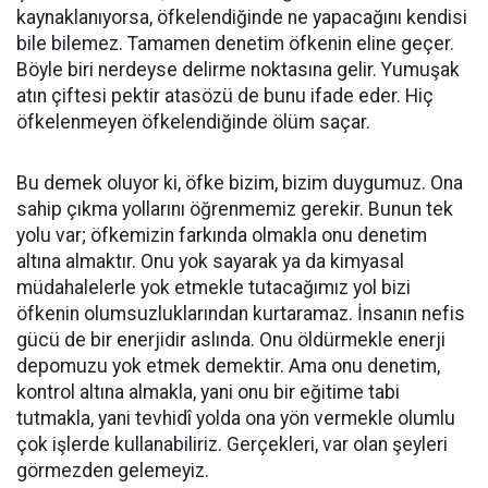
kaynaklanıyorsa, öfkelendiğinde ne yapacağını kendisi
bile bilemez. Tamamen denetim öfkenin eline geçer.
Böyle biri nerdeyse delirme noktasına gelir. Yumuşak
atın çiftesi pektir atasözü de bunu ifade eder. Hiç
öfkelenmeyen öfkelendiğinde ölüm saçar.
Bu demek oluyor ki, öfke bizim, bizim duygumuz. Ona
sahip çıkma yollarını öğrenmemiz gerekir. Bunun tek
yolu var; öfkemizin farkında olmakla onu denetim
altına almaktır. Onu yok sayarak ya da kimyasal
müdahalelerle yok etmekle tutacağımız yol bizi
öfkenin olumsuzluklarından kurtaramaz. İnsanın nefis
gücü de bir enerjidir aslında. Onu öldürmekle enerji
depomuzu yok etmek demektir. Ama onu denetim,
kontrol altına almakla, yani onu bir eğitime tabi
tutmakla, yani tevhidî yolda ona yön vermekle olumlu
çok işlerde kullanabiliriz. Gerçekleri, var olan şeyleri
görmezden gelemeyiz.