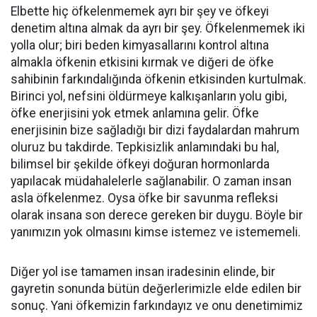
Elbette hiç öfkelenmemek ayrı bir şey ve öfkeyi
denetim altına almak da ayrı bir şey. Öfkelenmemek iki
yolla olur; biri beden kimyasallarını kontrol altına
almakla öfkenin etkisini kırmak ve diğeri de öfke
sahibinin farkındalığında öfkenin etkisinden kurtulmak.
Birinci yol, nefsini öldürmeye kalkışanların yolu gibi,
öfke enerjisini yok etmek anlamına gelir. Öfke
enerjisinin bize sağladığı bir dizi faydalardan mahrum
oluruz bu takdirde. Tepkisizlik anlamındaki bu hal,
bilimsel bir şekilde öfkeyi doğuran hormonlarda
yapılacak müdahalelerle sağlanabilir. O zaman insan
asla öfkelenmez. Oysa öfke bir savunma refleksi
olarak insana son derece gereken bir duygu. Böyle bir
yanımızın yok olmasını kimse istemez ve istememeli.
Diğer yol ise tamamen insan iradesinin elinde, bir
gayretin sonunda bütün değerlerimizle elde edilen bir
sonuç. Yani öfkemizin farkındayız ve onu denetimimiz