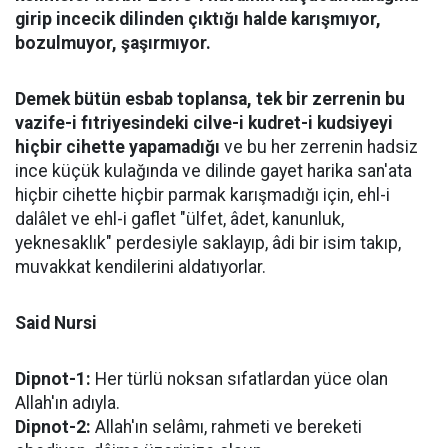
girip incecik dilinden çıktığı halde karışmıyor,
bozulmuyor, şaşırmıyor.
Demek bütün esbab toplansa, tek bir zerrenin bu
vazife-i fıtriyesindeki cilve-i kudret-i kudsiyeyi
hiçbir cihette yapamadığı
ve bu her zerrenin hadsiz
ince küçük kulağında ve dilinde gayet harika san'ata
hiçbir cihette hiçbir parmak karışmadığı için, ehl-i
dalâlet ve ehl-i gaflet "ülfet, âdet, kanunluk,
yeknesaklık" perdesiyle saklayıp, âdi bir isim takıp,
muvakkat kendilerini aldatıyorlar.
Said Nursi
Dipnot-1:
Her türlü noksan sıfatlardan yüce olan
Allah'ın adıyla.
Dipnot-2:
Allah'ın selâmı, rahmeti ve bereketi