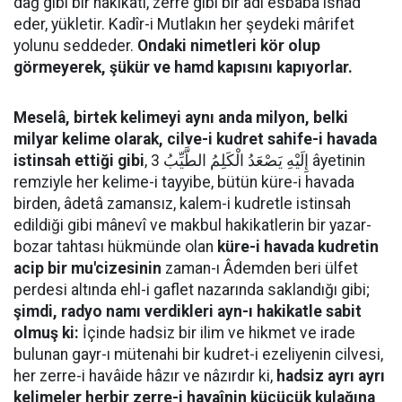
dağ gibi bir hakikati, zerre gibi bir âdi esbaba isnad
eder, yükletir. Kadîr-i Mutlakın her şeydeki mârifet
yolunu seddeder.
Ondaki nimetleri kör olup
görmeyerek, şükür ve hamd kapısını kapıyorlar.
Meselâ, birtek kelimeyi aynı anda milyon, belki
milyar kelime olarak, cilve-i kudret sahife-i havada
istinsah ettiği gibi
, إِلَيْهِ يَصْعَدُ الْكَلِمُ الطَّيِّبُ 3 âyetinin
remziyle her kelime-i tayyibe, bütün küre-i havada
birden, âdetâ zamansız, kalem-i kudretle istinsah
edildiği gibi mânevî ve makbul hakikatlerin bir yazar-
bozar tahtası hükmünde olan
küre-i havada kudretin
acip bir mu'cizesinin
zaman-ı Âdemden beri ülfet
perdesi altında ehl-i gaflet nazarında saklandığı gibi;
şimdi, radyo namı verdikleri ayn-ı hakikatle sabit
olmuş ki:
İçinde hadsiz bir ilim ve hikmet ve irade
bulunan gayr-ı mütenahi bir kudret-i ezeliyenin cilvesi,
her zerre-i havâide hâzır ve nâzırdır ki,
hadsiz ayrı ayrı
kelimeler herbir zerre-i havaînin küçücük kulağına