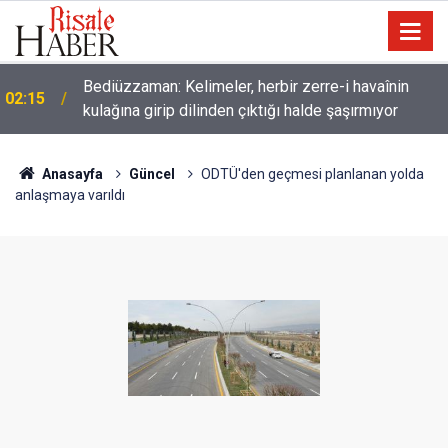
Bediüzzaman: Kelimeler, herbir zerre-i havaînin
02:15
kulağına girip dilinden çıktığı halde şaşırmıyor
Müslümanlardan dilinizi çekin, onlardan biri
01:45
öldüğünde de
Anasayfa
Güncel
ODTÜ'den geçmesi planlanan yolda
anlaşmaya varıldı