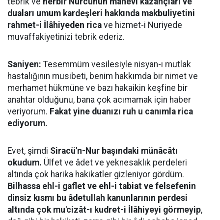
tebrik ve
herbir Nurcunun mânevî kazançları ve
duaları umum kardeşleri hakkında makbuliyetini
rahmet-i İlâhiyeden rica
ve hizmet-i Nuriyede
muvaffakiyetinizi tebrik ederiz.
Saniyen:
Tesemmüm vesilesiyle nisyan-ı mutlak
hastalığının musibeti, benim hakkımda bir nimet ve
merhamet hükmüne ve bazı hakaikin keşfine bir
anahtar olduğunu, bana çok acımamak için haber
veriyorum.
Fakat yine duanızı ruh u canımla rica
ediyorum.
Evet, şimdi
Siracü'n-Nur başındaki münâcâtı
okudum.
Ülfet ve âdet ve yeknesaklık perdeleri
altında çok harika hakikatler gizleniyor gördüm.
Bilhassa ehl-i gaflet ve ehl-i tabiat ve felsefenin
dinsiz kısmı bu âdetullah kanunlarının perdesi
altında çok mu'cizât-ı kudret-i İlâhiyeyi görmeyip
,