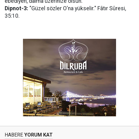
ebediyen, dâima üzerinize olsun.
Dipnot-3:
"Güzel sözler O'na yükselir." Fâtır Sûresi,
35:10.
HABERE
YORUM KAT