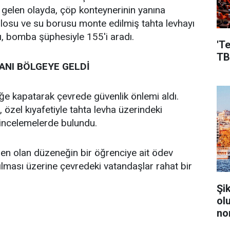
gelen olayda, çöp konteynerinin yanına
blosu ve su borusu monte edilmiş tahta levhayı
ı, bomba şüphesiyle 155'i aradı.
'T
TB
NI BÖLGEYE GELDİ
iğe kapatarak çevrede güvenlik önlemi aldı.
zel kıyafetiyle tahta levha üzerindeki
incelemelerde bulundu.
n olan düzeneğin bir öğrenciye ait ödev
ılması üzerine çevredeki vatandaşlar rahat bir
Şi
ol
no