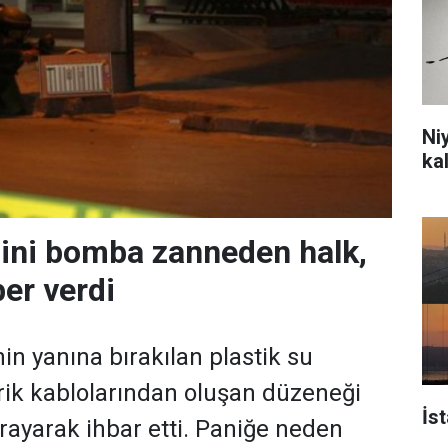
Ni
ka
ini bomba zanneden halk,
ber verdi
in yanına bırakılan plastik su
rik kablolarından oluşan düzeneği
İs
arayarak ihbar etti. Paniğe neden