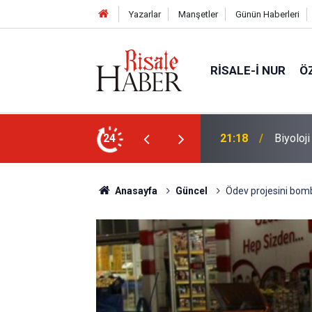
Yazarlar
Manşetler
Günün Haberleri
RISALE-I NUR
Ö
n ucunda niçin göz yok?
24
20:11
Türkiye
Anasayfa
Güncel
Ödev projesini bomb