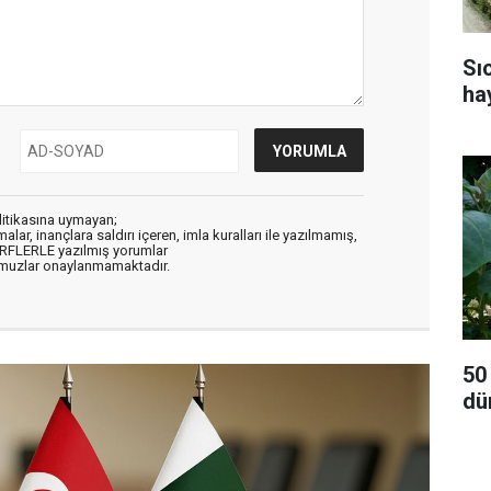
Sı
ha
litikasına uymayan;
alar, inançlara saldırı içeren, imla kuralları ile yazılmamış,
ARFLERLE yazılmış yorumlar
muzlar onaylanmamaktadır.
50
dü