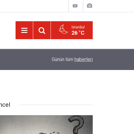
İstanbul
26 °C
Bediüzzaman’ın ölüm döşeğindeki talebesine gö
16:14
Günün tüm
haberleri
müjde
ncel