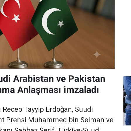
udi Arabistan ve Pakistan
nma Anlaşması imzaladı
Recep Tayyip Erdoğan, Suudi
aht Prensi Muhammed bin Selman ve
anı Şahbaz Şerif, Türkiye-Suudi