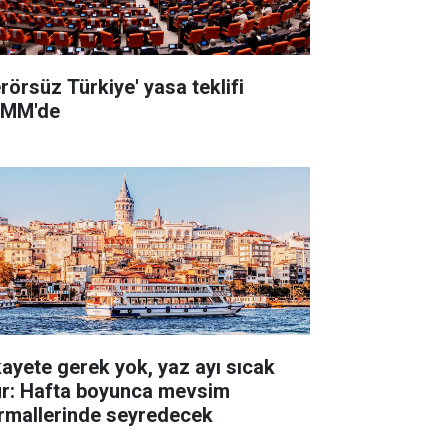
erörsüz Türkiye' yasa teklifi
MM'de
kayete gerek yok, yaz ayı sıcak
ur: Hafta boyunca mevsim
rmallerinde seyredecek