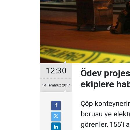
12:30
Ödev projes
ekiplere ha
14 Temmuz 2017
Çöp konteynerin
borusu ve elekt
görenler, 155'i 