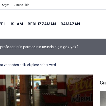
Arşiv
Sitene Ekle
ZEL
İSLAM
BEDIÜZZAMAN
RAMAZAN
, Suudi Arabistan ve Pakistan Ortak Savunma Anlaşması imzaladı
a zanneden halk, ekiplere haber verdi
Gü