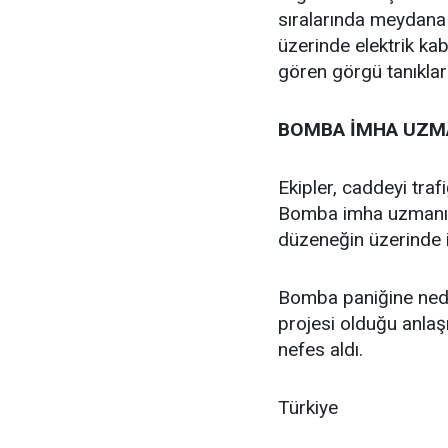
sıralarında meydana 
üzerinde elektrik ka
gören görgü tanıklar
BOMBA İMHA UZMA
Ekipler, caddeyi traf
Bomba imha uzmanı, ö
düzeneğin üzerinde 
Bomba paniğine nede
projesi olduğu anlaş
nefes aldı.
Türkiye