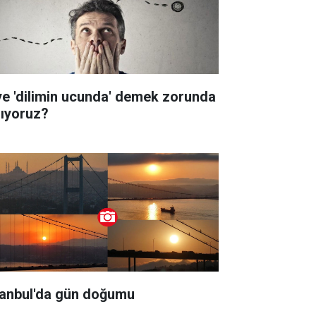
ye 'dilimin ucunda' demek zorunda
lıyoruz?
tanbul'da gün doğumu