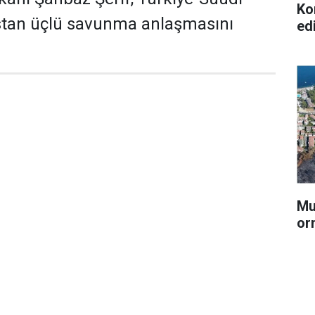
Ko
stan üçlü savunma anlaşmasını
ed
Mu
or