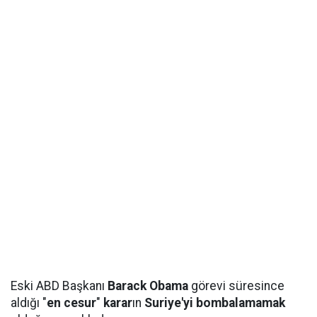
Eski ABD Başkanı
Barack Obama
görevi süresince
aldığı "
en cesur
"
karar
ın
Suriye'yi bombalamamak