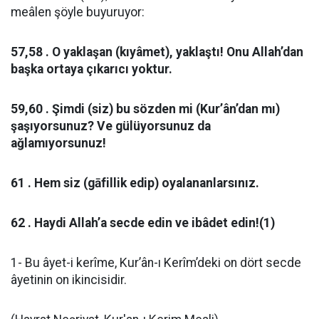
meâlen şöyle buyuruyor:
57,58 . O yaklaşan (kıyâmet), yaklaştı! Onu Allah’dan
başka ortaya çıkarıcı yoktur.
59,60 . Şimdi (siz) bu sözden mi (Kur’ân’dan mı)
şaşıyorsunuz? Ve gülüyorsunuz da
ağlamıyorsunuz!
61 . Hem siz (gāfillik edip) oyalananlarsınız.
62 . Haydi Allah’a secde edin ve ibâdet edin!(1)
1- Bu âyet-i kerîme, Kur’ân-ı Kerîm’deki on dört secde
âyetinin on ikincisidir.