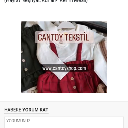
(Hayrat Neşriyat, Kur'an-ı Kerim Meali)
HABERE
YORUM KAT