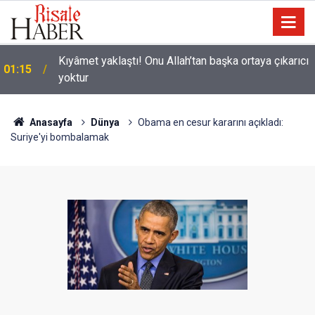
ı
00:01
Haşirde ruhların cesetlerine gelmesine misâl
Anasayfa
Dünya
Obama en cesur kararını açıkladı:
Suriye'yi bombalamak